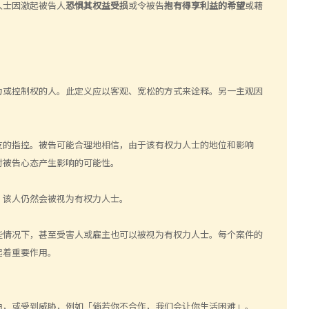
人士因激起被告人
恐惧其权益受损
或令被告
抱有得享利益的希望
或藉
力或控制权的人。此定义应以客观、宽松的方式来诠释。另一主观因
友的指控。被告可能合理地相信，由于该有权力人士的地位和影响
对被告心态产生影响的可能性。
，该人仍然会被视为有权力人士。
些情况下，甚至受害人或雇主也可以被视为有权力人士。每个案件的
起着重要作用。
由，或受到威胁，例如「倘若你不合作，我们会让你生活困难」。