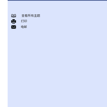
审讯前阶段
查看所有主题
1. 在被逮捕时和警诫会面期间，我有甚么权利可以保护自己？
打印
2. 我是否必须回答警方的询问？
电邮
3. 《查问疑犯及录取口供的规则及指示》
4. 供认
a. 供认作为传闻证据规则的例外情况
b. 供认的可接纳性和证据价值
1. 自愿性
2. 豁除证据的剩余酌情权
c. 证据的可接纳性程序
5. 如果执法人员非法或不正当地取得证据，该如何处理？
a. 违反基本权利所获得的证据
b. 诱捕
c. 以「滥用司法程序」为由搁置法律程序