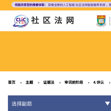
跳
彻底改变您的搜索体验：
探索全新的人工智能
社区法网智能推荐系统
，
转
到
社区法网
主
要
内
容
首页
»
主题
»
证据法
»
审讯前阶段
»
4. 供认
»
选择副题