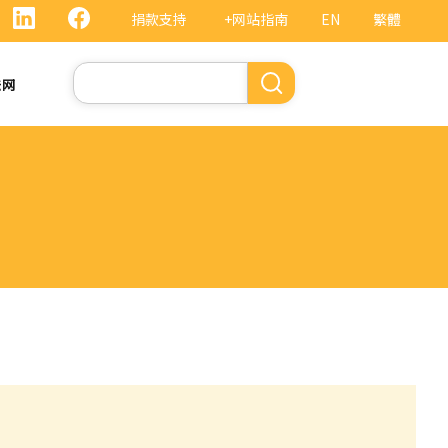
捐款支持
+网站指南
EN
繁體
搜
法网
索