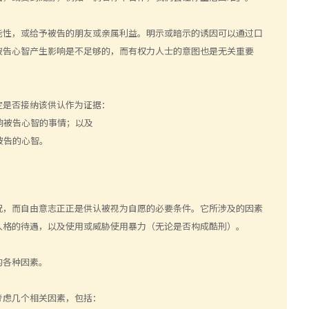
能性，或给予被告的朋友或亲属利益。明示或暗示的诱因可以通过口
被告心智产生影响是不足够的，而有权力人士的意图也是无关重要
定是否接纳该供认作为证据：
响被告心智的事情；以及
被告的心智。
况，而自由意志正正是供认被视为自愿的必要条件。它所涉及的因素
人格的待遇，以及使用或威胁使用暴力（无论是否构成酷刑）。
的各种因素。
考虑几个相关因素，包括：