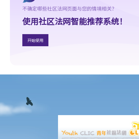
c. 专家意见的范围
不确定哪些社区法网页面与您的情境相关？
d. 终极问题
使用社区法网智能推荐系统！
e. 专家的责任
6. 作证的程序
a. 作供前宣誓
开始使用
b. 主问
c. 盘问
d. 覆问
7. 甚么证据是可获接纳的？
8. 甚么是传闻证据？
A. 传闻证据法则的例外
1. 普通法的例外规定
2. 法定例外规定
9. 控方可以就我的不良品格援引证据吗？我可以就我的良好品格援
引证据吗？