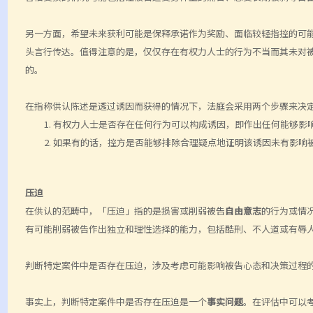
另一方面，希望未来获利可能是保释承诺作为奖励、面临较轻指控的可
头言行传达。值得注意的是，仅仅存在有权力人士的行为不当而其未对
的。
在指称供认陈述是透过诱因而获得的情况下，法庭会采用两个步骤来决
有权力人士是否存在任何行为可以构成诱因，即作出任何能够影
如果有的话，控方是否能够排除合理疑点地证明该诱因未有影响
压迫
在供认的范畴中，「压迫」指的是损害或削弱被告
自由意志
的行为或情
有可能削弱被告作出独立和理性选择的能力，包括酷刑、不人道或有辱
判断特定案件中是否存在压迫，涉及考虑可能影响被告心态和决策过程
事实上，判断特定案件中是否存在压迫是一个
事实问题
。在评估中可以