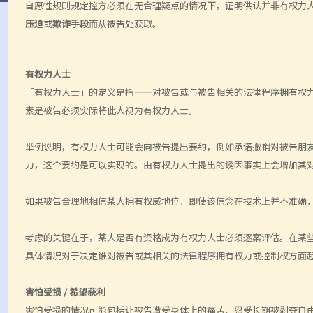
自愿性规则规定控方必须在无合理疑点的情况下，证明供认并非有权力
压迫
或
欺诈手段
而从被告处获取。
有权力人士
「有权力人士」的定义是指——对被告或与被告相关的法律程序拥有权
素是被告必须实际将此人视为有权力人士。
举例说明，有权力人士可能会向被告提出要约，例如承诺撤销对被告朋
力，这个要约是可以实现的。由有权力人士提出的诱因事实上会增加其
如果被告合理地相信某人拥有权威地位，即使该信念在技术上并不准确
考虑的关键在于，某人是否有资格成为有权力人士必须逐案评估。在某
具体情况对于决定谁对被告或其相关的法律程序拥有权力或控制权方面
害怕受损 / 希望获利
害怕受损的情况可能包括让被告遭受身体上的痛苦、忍受长期被剥夺自