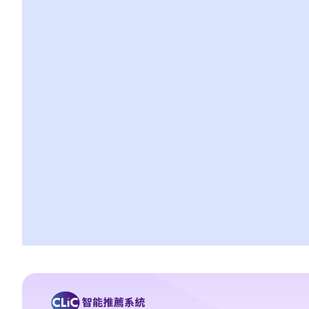
3. 什么是环境证据？
b. 在刑事案件审讯中无须证明的事项
1. 法律推定
2. 事实推定
3. 司法认知
4. 承认事实
2. 被告有权在审讯时不作供吗？
3. 若被告于审讯选择出庭作供？
4. 谁可出庭作证？
a. 同案被告人作为证人
b. 配偶作为证人
c. 儿童作为证人
5. 我可以传召专家证人吗？
a. 谁是专家
b. 专业资格