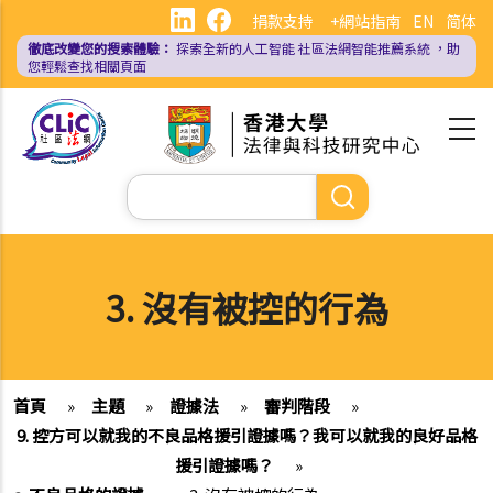
移
捐款支持
+網站指南
EN
简体
至
徹底改變您的搜索體驗：
探索全新的人工智能
社區法網智能推薦系統
，助
主
您輕鬆查找相關頁面
內
容
Search
3. 沒有被控的行為
首頁
»
主題
»
證據法
»
審判階段
»
9. 控方可以就我的不良品格援引證據嗎？我可以就我的良好品格
援引證據嗎？
»