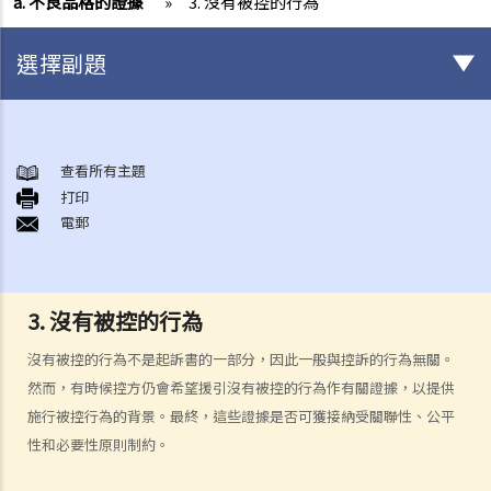
a. 不良品格的證據
»
3. 沒有被控的行為
選擇副題
審訊前階段
1. 在被逮捕時和警誡會面期間，我有甚麼權利可以保護自己？
查看所有主題
打印
2. 我是否必須回答警方的詢問？
電郵
3. 《查問疑犯及錄取口供的規則及指示》
4. 供認
a. 供認作為傳聞證據規則的例外情況
3. 沒有被控的行為
b. 供認的可接納性和證據價值
沒有被控的行為不是起訴書的一部分，因此一般與控訴的行為無關。
1. 自願性
然而，有時候控方仍會希望援引沒有被控的行為作有關證據，以提供
2. 豁除證據的剩餘酌情權
施行被控行為的背景。最終，這些證據是否可獲接納受關聯性、公平
c. 證據的可接納性程序
性和必要性原則制約。
5. 如果執法人員非法或不正當地取得證據，該如何處理？