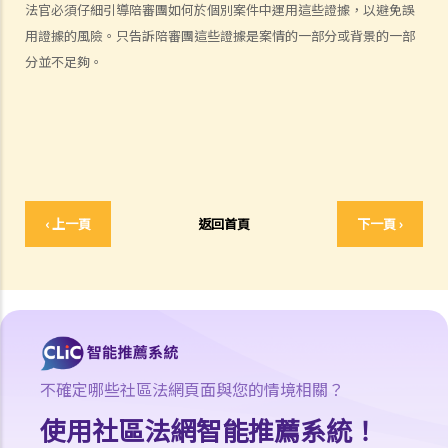
a. 違反基本權利所獲得的證據
法官必須仔細引導陪審團如何於個別案件中運用這些證據，以避免誤
用證據的風險。只告訴陪審團這些證據是案情的一部分或背景的一部
b. 誘捕
分並不足夠。
c. 以「濫用司法程序」為由擱置法律程序
d. 對「警察的不合理搜查和扣押」的制裁
6. 認人程序
a. 列隊認人
1. 在列隊認人及其他認人程序中，我有哪些權利？
2. 列隊認人的程序
‹ 上一頁
返回首頁
下一頁 ›
3. 不遵循列隊認人程序的後果
b. 庭上辨認
c. 其他目視指認程序
d. 關於指認證據的指示
e. 其他類型的指認證據
不確定哪些社區法網頁面與您的情境相關？
審判階段
使用社區法網智能推薦系統！
1. 控方如何把被告人定罪？