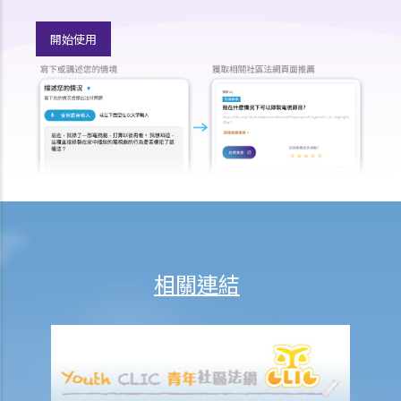
a. 刑事案件中的舉證責任和舉證準則之概述
1. 控方的提證責任和法律舉證責任
開始使用
2. 被告的提證責任、法律舉證責任及顛倒舉證責任
3. 什麼是環境證據？
b. 在刑事案件審訊中無須證明的事項
1. 法律推定
2. 事實推定
3. 司法認知
4. 承認事實
2. 被告有權在審訊時不作供嗎？
相關連結
3. 若被告於審訊選擇出庭作供？
4. 誰可出庭作證？
a. 同案被告人作為證人
b. 配偶作為證人
c. 兒童作為證人