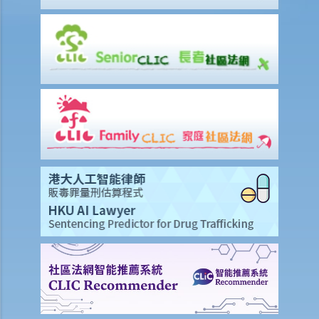
5. 我可以傳召專家證人嗎？
a. 誰是專家
b. 專業資格
c. 專家意見的範圍
d. 終極問題
e. 專家的責任
6. 作證的程序
a. 作供前宣誓
b. 主問
c. 盤問
d. 覆問
7. 甚麼證據是可獲接納的？
8. 甚麼是傳聞證據？
A. 傳聞證據法則的例外
1. 普通法的例外規定