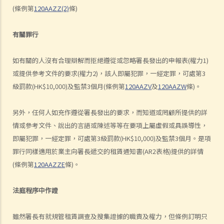
(條例第
120AAZZ(2)
條)
的 (Luvpa Ltd 訴 Honor City HK Pharmacy Ltd)
使用或佔用出租物業的一般守則
有關罪行
1. 為何必須確定物業的主要用途，例如「住宅」或「非住宅」用途，以
及如何確定？
如有關的人沒有合理辯解而拒絕遵從或忽略署長發出的申報表(權力1)
2.我的租客把租給他的住宅物業用作商業用途（用作辦公室）。此等行
或提供參考文件的要求(權力2)，該人即屬犯罪，一經定罪，可處第3
為會否影響我作為業主的權益或使我負上任何責任？假若租客在物業內
級罰款(HK$10,000)及監禁3個月(條例第
120AAZV
及
120AAZW
條)。
進行刑事性的活動，我可能會面對甚麼問題？
3. 我租住一個大廈單位，鄰居每在深夜時分大唱卡啦OK，擾人清夢。我
另外，任何人如充作遵從署長發出的要求，而知道或罔顧所提供的詳
向大廈管理處投訴，得到的答覆卻指出：由於我只是租客而不是物業擁
情或參考文件、說出的言語或陳述等等在要項上屬虛假或具誤導性，
有人，所以大廈公契沒有賦予我任何權利，因而無權作出投訴。這是否
即屬犯罪，一經定罪，可處第3級罰款(HK$10,000)及監禁3個月。是項
正確及我可以怎樣做？
罪行同樣適用於業主向署長遞交的租賃通知書(AR2表格)提供的詳情
4. 如果租客對鄰居造成滋擾，作為業主要負上責任嗎？業主可以向租客
(條例第
120AAZZE
條)。
追討任何補償嗎？
5. 怎樣為之「結構性改動」？租客有權對物業進行結構性改動嗎？
法庭程序中作證
6. 我是工業單位的租客。我和業主在簽訂租約時的共識是我會租用該物
雖然署長有就規管租賃調查及搜集證據的職責及權力，但條例訂明只
業做住宅用途。業主後來將我逐出該物業。我可以透過法律程序執行有