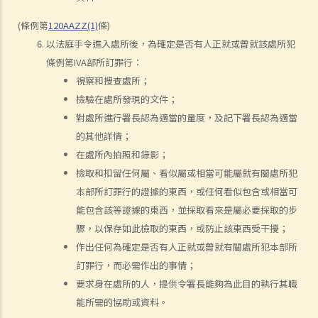
1. 如果業主沒有履行其維修責任， 租客可否扣起一部份租金？
2. 水龍頭損壞了。業主有責任作維修，但拒絕這樣做。我花了 $500 更
(條例第
120AAZZ(1)
條)
換新的水龍頭。我可否少交 $500 租金？
以法庭手令進入處所後，為確定是否有人正就或曾就該處所犯
e) 暫緩租金
條例第IVA部所訂罪行：
視察和搜查處所；
f) 租金調整
檢驗在處所發現的文件；
差餉、管理費及其他費用
對處所進行署長認為適當的量度，及記下署長認為適當
追討欠租及收樓
的其他詳情；
1. 我的租客已經欠租兩個月，我怎樣才可以追討欠租及收回物業？
在處所內拍照和錄影；
2. 我的租客已經欠租好幾個月。我可否不訴諸法庭而破門入屋、丟掉租
檢取和扣留任何屬、看似屬或相當可能屬就有關處所犯
客的物品及轉換門鎖，以收回物業？
本部所訂罪行的證據的東西，或任何看似包含或相當可
3. 我的租客因輕微漏水問題或不適/干擾而拒絕支付或扣除了幾個月的租
能包含該等證據的東西，並採取看來是屬必要採取的步
金。 他/她可以這樣做嗎？這是在追討欠租/沒收租賃權的案件中有效的
驟，以保存如此檢取的東西，或防止該東西受干擾；
辯護理由嗎？
作出任何為確定是否有人正就或曾就有關處所犯本部所
4. 有關執達事務
訂罪行，而必需作出的事情；
判決摘要1：租客繳交租金的責任獨立於租約中業主一方的承諾或責任
要求身在處所的人，提供令署長能夠為此目的執行其職
(Charmway Development Ltd 訴 Long China Engineering Ltd)
能所需的協助或資料。
判決摘要2：租客未按時支付租金或其他應付款項之利息條款是可執行