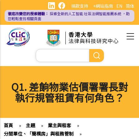
移
捐款支持
+網站指南
EN
简体
至
徹底改變您的搜索體驗：
探索全新的人工智能
社區法網智能推薦系統
，助
主
您輕鬆查找相關頁面
內
容
Search
Q1. 差餉物業估價署署長對
執行規管租賃有何角色？
首頁
»
主題
»
業主與租客
»
分間單位、「簡樸房」與租務管制
»