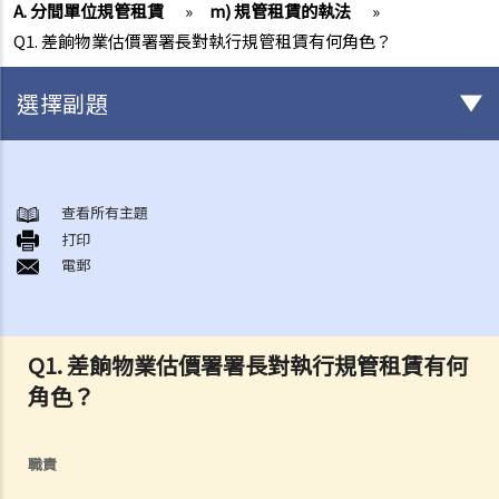
A. 分間單位規管租賃
»
m) 規管租賃的執法
»
Q1. 差餉物業估價署署長對執行規管租賃有何角色？
選擇副題
簽署租約之前應注意的事項
1. 香港有甚麼政府部門專門處理有關租賃的事項？假若在租賃事項上出
查看所有主題
打印
現糾紛／問題，應向那一個部門求助？
電郵
2. 有關政府物業（例如公屋單位或政府商場舖位）的租務問題，我怎樣
能獲得更多資料？
3. 「租賃」（tenancy）和「特許權」（licence）有甚麼分別？
Q1. 差餉物業估價署署長對執行規管租賃有何
4. 我可以轉換或使用我的物業（或其分隔式房間）批出短期租約/特許權
角色？
以提供房間或床位（類似於Airbnb住宿或「膠囊旅館」）嗎？
5. 當雙方簽署正式租約之前，業主有時會要求租客簽署一份類似臨時租
約的文件（可能會被稱為「租契協議」或「租約確定書」）。簽署這份
職責
文件有甚麽後果？