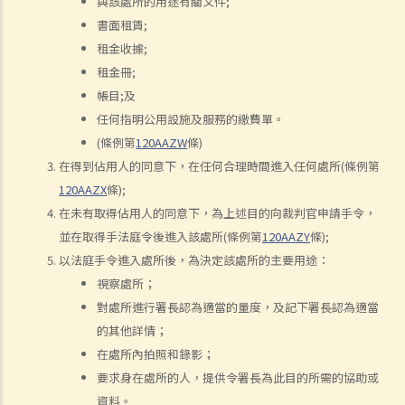
與該處所的用途有關文件;
書面租賃;
1. 如何計算租約的印花稅？
租金收據;
2. 假若沒有為租約加蓋印花，會有甚麼後果？
租金冊;
3. 為甚麼有些租約必須在土地註冊處註冊，有些則毋須註冊？
帳目;及
判決摘要：物業買賣是否受到租賃續租選擇權約束取決於具體情況
任何指明公用設施及服務的繳費單。
(Chan Yiu Tong 訴 Wellmake Investments Ltd)
(條例第
120AAZW
條)
4. 物業稅如何計算？
在得到佔用人的同意下，在任何合理時間進入任何處所(條例第
租金
120AAZX
條);
在未有取得佔用人的同意下，為上述目的向裁判官申請手令，
a) 概述
並在取得手法庭令後進入該處所(條例第
120AAZY
條);
b) 免租期
以法庭手令進入處所後，為決定該處所的主要用途：
c) 分攤租金
視察處所；
1. 租約訂明須在每月1日預繳租金。租期即將在1月15日終止。租客須在
對處所進行署長認為適當的量度，及記下署長認為適當
1月1日繳交整個月的租金嗎？如要的話，業主要在之後要向租客退回1
的其他詳情；
月16日至31日期間的租金嗎？
在處所內拍照和錄影；
d) 繳付租金
要求身在處所的人，提供令署長為此目的所需的協助或
資料。