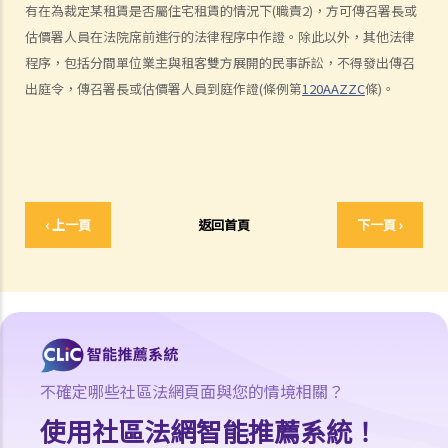
有在為裁定某租賃是否屬住宅租賃的情況下(職責2)，方可傳召署長或
關租約及追討補償嗎？
估價署人員在法院席前進行的法律程序中作證。除此以外，其他法律
分租
程序，包括分間單位業主與租客雙方展開的民事訴訟，不得發出傳召
按揭物業
出庭令，傳召署長或估價署人員到庭作證(條例第
120AAZZC
條)。
1. 我收到銀行來信，聲稱為我所租用物業的承按人，又稱由於我與業主
所立的租約並未取得其同意，故要求我遷出，我可以怎樣做？
維修／保養的責任
1. 一般來說，誰應負責維修及保養物業？
判決摘要：業主有權進入物業進行維修並不代表有責任為租客進行維修
‹ 上一頁
返回首頁
下一頁 ›
（梁慧玲 訴 創基工程有限公司）
2. 如果出租物業發生火警，業主因而蒙受損失，業主可否向租客索償？
在租期完結前以通知方式終止租賃（沒有違約）
1. 我以三年租期把物業租出，還有兩年才期滿，但我發覺鄰近物業的租
金最近大幅上升。我可否與租客終止現有的租賃，以便把物業以更高租
不確定哪些社區法網頁面與您的情境相關？
金出租？
使用社區法網智能推薦系統！
2. 我最近與業主簽訂了租約，但在搬入之前，業主說他不想出租給我