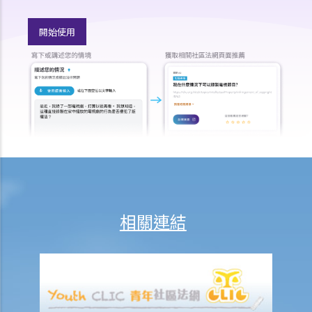
了。業主終止了租約，並拒絕讓我入住。我認為租約的條款對我來說是
上算的交易，我亦很喜歡這個物業。儘管業主已違約，我是否可以要求
開始使用
法庭強迫業主以最初的條款將物業出租給我？
3. 我以三年租期租用一物業，還有兩年才期滿，但我發覺鄰近物業的租
金最近大幅下調。我可否終止現有的租賃，以另覓較便宜的物業租用？
4. 我以三年租期租用一物業。結果，我在裝修和購買適合物業尺寸和佈
局的家具上花了相當多的錢。然而，業主依賴中斷租期條款，在第二年
開始時向我發出遷出通知書。與此同時，業主威脅我，如果我想留下
來，我必須在剩餘的租期內支付額外的租金，否則我必須自費將物業恢
復原狀。這是否公平？我可以向業主申索賠償嗎？
5. 怎樣計算終止租賃時的通知期？如果通知期訂明為一個月，是從通知
日起計算嗎？還是從下一個月一日起開始計算？
相關連結
6. 我的鄰居每天晚上都製造大量噪音。我和子女都難以入睡。我有權提
出終止租約嗎？
7. 我租用了一個有露台的單位卻發現露台原來是僭建物。後來業主將露
台拆除。我可否終止租約？
判決摘要1：租客交還鎖匙給業主這個單一事實本身並不足以完結租賃