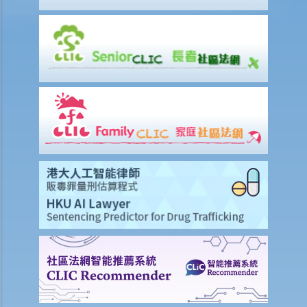
（High Yield Ltd 訴 Home Essentials (HK) Ltd）
判決摘要2：僅僅是經營成本或延誤或經營困難，並不足以引起受挫失
效的法律原則（Vember Lord Ltd 訴 The Swatch Group (Hong Kong)
Ltd）
業主將有租約之物業出售
1. 我打算賣掉最近升了值的出租物業，怎樣才可以解除我在有關租賃內
的責任？
2. 我的業主通知我，已把我所租用的物業賣出，以後需把租金交予新業
主。我可否反對？我根據「舊有」租賃所有的權利會否得到保障？
3. 舊業主跟租客簽訂的租約中包含續租權條款。租客打算行使該續租
權，但新業主拒絕。新業主有權這樣做嗎？
判決摘要：物業買賣是否受到租賃續租選擇權約束取決於具體情況
(Chan Yiu Tong 訴 Wellmake Investments Ltd)
續約事宜
1. 續租權和中斷租期條款有甚麼分別？
2. 業主與租客均同意為現有租約績期。除租金外，雙方已就所有其他條