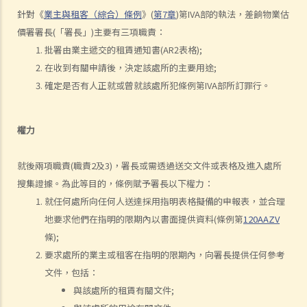
6. 我可否出租或以其他方式容許佔用人入住《房屋條例》下的資助房屋
針對《
業主與租客（綜合）條例
》(
第7章
)第IVA部的執法，差餉物業估
（例如公屋或居者有其屋計劃）？
價署署長(「署長」)主要有三項職責：
7. 外國人可以在香港租用物業嗎？
批署由業主遞交的租賃通知書(AR2表格);
8. 如果我是公司派遣來香港工作的外國人，我在本地租用單位時有甚麼
在收到有關申請後，決定該處所的主要用途;
需要特別注意？
確定是否有人正就或曾就該處所犯條例第IVA部所訂罪行。
9. 部份處所的地契中載有承諾、條款及細則不容許佔用人出租作住宅用
途 (例如：已登記或非登記寮屋、天台違例建築物、工業大廈、貨櫃屋
權力
或農地上的帳篷車)。涉及這類處所的租約具法律約束力嗎？
判決摘要1：若欠缺租約必須具備的條款，便不構成具法律約束力的合
就後兩項職責(職責2及3)，署長或需透過送交文件或表格及進入處所
約 (World Food Fair Ltd 訴 Hong Kong Island Development Ltd)
搜集證據。為此等目的，條例賦予署長以下權力：
判決摘要2：無就租賃物業於租賃期間適合居住或適合租客使用的隱含
就任何處所向任何人送達採用指明表格擬備的申報表，並合理
保證（陳敏莊 訴 唐幟章）
地要求他們在指明的限期內以書面提供資料(條例第
120AAZV
判決摘要3：干擾安寧享用需要對物業的享用造成一定程度的實質性物
條);
理干擾（Ridge Ltd 訴 Golden Castle Ltd）
要求處所的業主或租客在指明的限期內，向署長提供任何參考
判決摘要4：業主在簽署租約之後同意的事情在法律上很可能沒有約束
文件，包括：
力（紀秋月 訴 蔡家榮）
與該處所的租賃有關文件;
在簽署租約之後，應該如何處理該等文件？