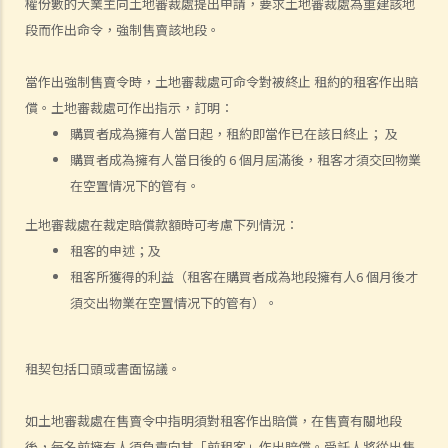
權份數的大業主向土地審裁處提出申請，要求土地審裁處為重建該地
2. 我的租客已經欠租好幾個月。我可否不訴諸法庭而破門入屋、丟掉租
段而作出命令，強制售賣該地段。
客的物品及轉換門鎖，以收回物業？
3. 我的租客因輕微漏水問題或不適/干擾而拒絕支付或扣除了幾個月的租
當作出強制售賣令時，土地審裁處可命令對被終止 租約的租客作出賠
金。 他/她可以這樣做嗎？這是在追討欠租/沒收租賃權的案件中有效的
償。土地審裁處可作出指示，訂明：
辯護理由嗎？
購買者成為擁有人當日起，租約即當作已在該日終止； 及
4. 有關執達事務
購買者成為擁有人當日後的 6 個月屆滿後，租客才須交回物業
判決摘要1：租客繳交租金的責任獨立於租約中業主一方的承諾或責任
在空置情况下的管有。
(Charmway Development Ltd 訴 Long China Engineering Ltd)
判決摘要2：租客未按時支付租金或其他應付款項之利息條款是可執行
土地審裁處在裁定賠償款額時可考慮下列情況：
的 (Luvpa Ltd 訴 Honor City HK Pharmacy Ltd)
租客的申述；及
租客所獲得的利益（租客在購買者成為地段擁有人6 個月後才
使用或佔用出租物業的一般守則
須交出物業在空置情况下的管有）。
1. 為何必須確定物業的主要用途，例如「住宅」或「非住宅」用途，以
及如何確定？
2.我的租客把租給他的住宅物業用作商業用途（用作辦公室）。此等行
租契包括口頭或書面協議。
為會否影響我作為業主的權益或使我負上任何責任？假若租客在物業內
進行刑事性的活動，我可能會面對甚麼問題？
如土地審裁處在售賣令中指明須對租客作出賠償，在售賣有關地段
後，每名前擁有人須負責向其「前租客」作出賠償。受託人將從出售
3. 我租住一個大廈單位，鄰居每在深夜時分大唱卡啦OK，擾人清夢。我