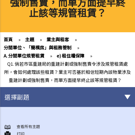
強制售賣，而單方面提早終
止該等規管租賃？
首頁
»
主題
»
業主與租客
»
分間單位、「簡樸房」與租務管制
»
A. 分間單位規管租賃
»
e) 租住權保障
»
Q1. 倘若市區重建局的重建計劃或強制售賣令涉及規管租賃處
所，會如何處理該些租賃？業主可否基於相信短期內該物業涉及
重建計劃或強制售賣，而單方面提早終止該等規管租賃？
選擇副題
簽署租約之前應注意的事項
1. 香港有甚麼政府部門專門處理有關租賃的事項？假若在租賃事項上出
查看所有主題
打印
現糾紛／問題，應向那一個部門求助？