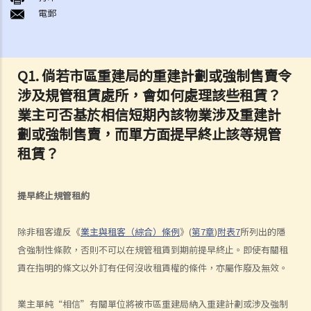
電郵
2. 有關政府物業（例如公屋單位或政府商場舖位）的租務問題，我怎樣
能獲得更多資料？
3. 「租賃」（tenancy）和「特許權」（licence）有甚麼分別？
Q1. 倘若市區重建局的重建計劃或強制售賣令
4. 我可以轉換或使用我的物業（或其分隔式房間）批出短期租約/特許權
涉及規管租賃處所，會如何處理該些租賃？
以提供房間或床位（類似於Airbnb住宿或「膠囊旅館」）嗎？
業主可否基於相信短期內該物業涉及重建計
5. 當雙方簽署正式租約之前，業主有時會要求租客簽署一份類似臨時租
劃或強制售賣，而單方面提早終止該等規管
約的文件（可能會被稱為「租契協議」或「租約確定書」）。簽署這份
文件有甚麽後果？
租賃？
6. 我可否出租或以其他方式容許佔用人入住《房屋條例》下的資助房屋
（例如公屋或居者有其屋計劃）？
提早終止規管租約
7. 外國人可以在香港租用物業嗎？
8. 如果我是公司派遣來香港工作的外國人，我在本地租用單位時有甚麼
除非租客違反《
業主與租客（綜合）條例
》(
第7章
)
附表7
所列出的隱
需要特別注意？
含強制性條款，否則不可以在規管租賃到期前提早終止。即使有關租
9. 部份處所的地契中載有承諾、條款及細則不容許佔用人出租作住宅用
賃在指明的條文以外訂有任何沒收租賃權的條件，亦屬作廢及無效。
途 (例如：已登記或非登記寮屋、天台違例建築物、工業大廈、貨櫃屋
或農地上的帳篷車)。涉及這類處所的租約具法律約束力嗎？
業主單純“相信”有關單位將被市區重建局納入重建計劃或涉及強制