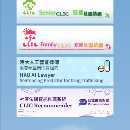
復原狀。這是否公平？我可以向業主申索賠償嗎？
5. 怎樣計算終止租賃時的通知期？如果通知期訂明為一個月，是從通知
日起計算嗎？還是從下一個月一日起開始計算？
6. 我的鄰居每天晚上都製造大量噪音。我和子女都難以入睡。我有權提
出終止租約嗎？
7. 我租用了一個有露台的單位卻發現露台原來是僭建物。後來業主將露
台拆除。我可否終止租約？
判決摘要1：租客交還鎖匙給業主這個單一事實本身並不足以完結租賃
（High Yield Ltd 訴 Home Essentials (HK) Ltd）
判決摘要2：僅僅是經營成本或延誤或經營困難，並不足以引起受挫失
效的法律原則（Vember Lord Ltd 訴 The Swatch Group (Hong Kong)
Ltd）
業主將有租約之物業出售
1. 我打算賣掉最近升了值的出租物業，怎樣才可以解除我在有關租賃內
的責任？
2. 我的業主通知我，已把我所租用的物業賣出，以後需把租金交予新業