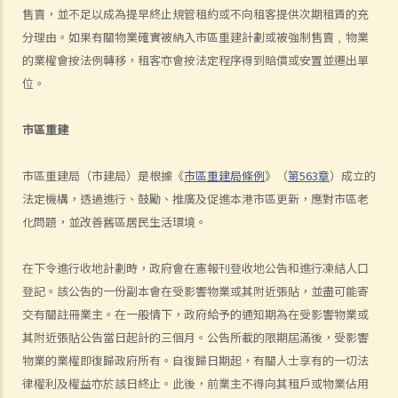
判決摘要1：若欠缺租約必須具備的條款，便不構成具法律約束力的合
售賣，並不足以成為提早終止規管租約或不向租客提供次期租賃的充
約 (World Food Fair Ltd 訴 Hong Kong Island Development Ltd)
分理由。如果有關物業確實被納入市區重建計劃或被強制售賣﹐物業
判決摘要2：無就租賃物業於租賃期間適合居住或適合租客使用的隱含
的業權會按法例轉移，租客亦會按法定程序得到賠償或安置並遷出單
保證（陳敏莊 訴 唐幟章）
位。
判決摘要3：干擾安寧享用需要對物業的享用造成一定程度的實質性物
理干擾（Ridge Ltd 訴 Golden Castle Ltd）
市區重建
判決摘要4：業主在簽署租約之後同意的事情在法律上很可能沒有約束
市區重建局（市建局）是根據《
市區重建局條例
》（
第563章
）成立的
力（紀秋月 訴 蔡家榮）
法定機構，透過進行、鼓勵、推廣及促進本港市區更新，應對市區老
在簽署租約之後，應該如何處理該等文件？
化問題，並改善舊區居民生活環境。
1. 如何計算租約的印花稅？
2. 假若沒有為租約加蓋印花，會有甚麼後果？
在下令進行收地計劃時，政府會在憲報刊登收地公告和進行凍結人口
3. 為甚麼有些租約必須在土地註冊處註冊，有些則毋須註冊？
登記。該公告的一份副本會在受影響物業或其附近張貼，並盡可能寄
判決摘要：物業買賣是否受到租賃續租選擇權約束取決於具體情況
交有關註冊業主。在一般情下，政府給予的通知期為在受影響物業或
(Chan Yiu Tong 訴 Wellmake Investments Ltd)
其附近張貼公告當日起計的三個月。公告所載的限期屆滿後，受影響
物業的業權即復歸政府所有。自復歸日期起，有關人士享有的一切法
4. 物業稅如何計算？
律權利及權益亦於該日終止。此後，前業主不得向其租戶或物業佔用
租金