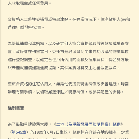
人收取租金或任何費用。
a) 概述
b) 免租期
合資格人士將獲發補償或特惠津貼。在適當情況下，住宅佔用人(前租
c) 分攤租金
戶)亦可能獲得安置。
1. 租約訂明須在每月1日預繳租金。租期即將在1月15日終止。租客須在
1月1日繳交整個月的租金嗎？如要的話，業主要在之後要向租客退回1
為計算補償和津貼額，以及確定何人符合資格領取該等款項或獲得安
月16日至31日期間的租金嗎？
置，政府會在刊憲當日，委托市建局派員到尚未成功收購的物業單位
進行登記調查，以確定各住戶所佔用的面積及搜集資料。倘若雙方最
d) 繳付租金
終未能就補償建議達成協議，其個案將可轉交土地審裁處裁決。
1. 如果業主沒有履行其維修責任， 租客可否扣起一部份租金？
2. 水龍頭損壞了。業主有責任作維修，但拒絕這樣做。我花了 $500 更
至於合資格的住宅佔用人，無論他們接受現金補償或安置建議，均需
換新的水龍頭。我可否少交 $500 租金？
辦理有關手續，以領取搬遷津貼╱特惠補償，或參與配屋的安排。
e) 暫緩租金
f) 租金調整
強制售賣
差餉、管理費及其他費用
追討欠租及收樓
為了鼓勵重建破舊大廈，《
土地（為重新發展而強制售賣）條例
》
（
第545章
）於1999年6月7日生效。 條例旨在容許在地段擁有一定業
1. 我的租客已經欠租兩個月，我怎樣才可以追討欠租及收回物業？