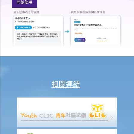
判決摘要：業主有權進入物業進行維修並不代表有責任為租客進行維修
開始使用
（梁慧玲 訴 創基工程有限公司）
2. 如果出租物業發生火警，業主因而蒙受損失，業主可否向租客索償？
在租期完結前以通知方式終止租賃（沒有違約）
1. 我以三年租期把物業租出，還有兩年才期滿，但我發覺鄰近物業的租
金最近大幅上升。我可否與租客終止現有的租賃，以便把物業以更高租
金出租？
2. 我最近與業主簽訂了租約，但在搬入之前，業主說他不想出租給我
了。業主終止了租約，並拒絕讓我入住。我認為租約的條款對我來說是
上算的交易，我亦很喜歡這個物業。儘管業主已違約，我是否可以要求
相關連結
法庭強迫業主以最初的條款將物業出租給我？
3. 我以三年租期租用一物業，還有兩年才期滿，但我發覺鄰近物業的租
金最近大幅下調。我可否終止現有的租賃，以另覓較便宜的物業租用？
4. 我以三年租期租用一物業。結果，我在裝修和購買適合物業尺寸和佈
局的家具上花了相當多的錢。然而，業主依賴中斷租期條款，在第二年
開始時向我發出遷出通知書。與此同時，業主威脅我，如果我想留下
來，我必須在剩餘的租期內支付額外的租金，否則我必須自費將物業恢