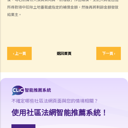
所得款項中扣除土地審裁處指定的補償金額，然後再將剩餘金額發放
向大廈管理處投訴，得到的答覆卻指出：由於我只是租客而不是物業擁
給業主。
有人，所以大廈公契沒有賦予我任何權利，因而無權作出投訴。這是否
正確及我可以怎樣做？
4. 如果租客對鄰居造成滋擾，作為業主要負上責任嗎？業主可以向租客
追討任何補償嗎？
5. 怎樣為之「結構性改動」？租客有權對物業進行結構性改動嗎？
‹ 上一頁
返回首頁
下一頁 ›
6. 我是工業單位的租客。我和業主在簽訂租約時的共識是我會租用該物
業做住宅用途。業主後來將我逐出該物業。我可以透過法律程序執行有
關租約及追討補償嗎？
分租
按揭物業
1. 我收到銀行來信，聲稱為我所租用物業的承按人，又稱由於我與業主
不確定哪些社區法網頁面與您的情境相關？
所立的租約並未取得其同意，故要求我遷出，我可以怎樣做？
維修／保養的責任
使用社區法網智能推薦系統！
1. 一般來說，誰應負責維修及保養物業？