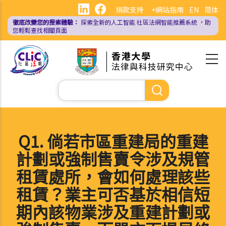
移
捐款支持
+網站指南
EN
简体
至
徹底改變您的搜索體驗：
探索全新的人工智能
社區法網智能推薦系統
，助
主
您輕鬆查找相關頁面
內
容
Search
Q1. 倘若市區重建局的重建
計劃或強制售賣令涉及規管
租賃處所，會如何處理該些
租賃？業主可否基於相信短
期內該物業涉及重建計劃或