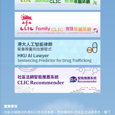
賠償項目
我的配偶在工作時因意外而死亡，我或我的家人可獲哪些賠償？
我在工作時因遇到意外而受傷及導致傷殘，我或我的家人可獲哪些賠
償？
除上述的賠償外，我可否就工傷而獲得其他賠償（例如醫藥費）？
工傷或有關意外之報告
僱主向勞工處報告與工作有關的意外之時限是多久？
僱員可否向勞工處報告與工作有關的意外？
其他有關工傷的事項
如何安排支付工傷賠償？
若然我不能與僱主和平地解決工傷賠償問題，將案件呈交法院的時限是
多久？
若然我對條例所給予的補償感到不滿，或者我認為僱主忽略了應有的安
全措施，我可否進一步提出申索？
重要事項
社區法網提供的資料只供初步參考，而有關資料並非正式法律意見。閣下
保險