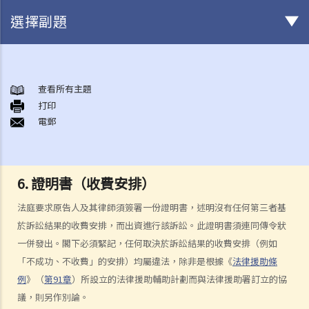
選擇副題
身後事安排
A. 火葬
查看所有主題
打印
B. 骨灰安置所（靈灰安置所）
電郵
C. 土葬
D. 紀念花園
E. 骨灰撒海
6.
證明書（收費安排）
F. 遺體／骨殖／骨灰出入香港
人身傷亡
法庭要求原告人及其律師須簽署一份證明書，述明沒有任何第三者基
傷者本人
於訴訟結果的收費安排，而出資進行該訴訟。此證明書須連同傳令狀
一併發出。閣下必須緊記，任何取決於訴訟結果的收費安排（例如
何謂「人身傷害」？
「不成功、不收費」的安排）均屬違法，除非是根據《
法律援助條
我受傷後，何時可提出申索？
例
》（
第91章
）所設立的法律援助輔助計劃而與法律援助署訂立的協
如何就人身傷害提出申索？
議，則另作別論。
人身傷害訴訟所涉的法律程序