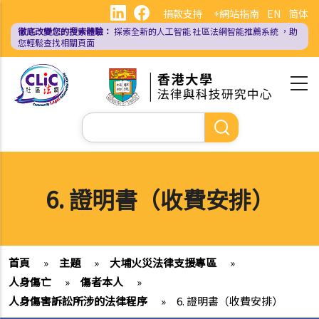
移
捐款支持
+網站指南
EN
简体
至
徹底改變您的搜索體驗：
探索全新的人工智能
社區法網智能推薦系統
，助
主
您輕鬆查找相關頁面
內
容
Search
6. 證明書（收費安排）
首頁
»
主題
»
大埔火災法律支援專區
»
人身傷亡
»
傷者本人
»
人身傷害訴訟所涉的法律程序
»
6. 證明書（收費安排）