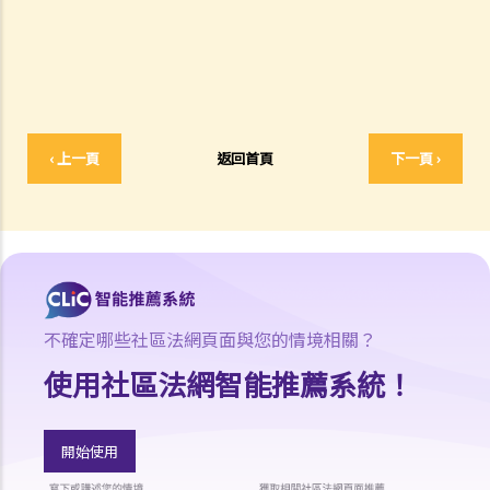
1. 申索信（原告人）及建設性的答覆（被告人）
2. 傳訊令狀
3. 申索陳述書
4. 損害賠償陳述書
5. 抗辯書
‹ 上一頁
返回首頁
下一頁 ›
6. 證明書（收費安排）
7. 屬實申述
8. 委託專家擬備報告的守則
9. 核對表評檢及案件管理問卷
10. 案件管理會議
11. 審訊前的覆核
不確定哪些社區法網頁面與您的情境相關？
就人身傷害提出申索，是否存在時限？
使用社區法網智能推薦系統！
就人身傷害提出申索，會取得多少賠償？
涉及非致命意外的申索
開始使用
若我因人身傷害提出申索，可否申請法律援助？