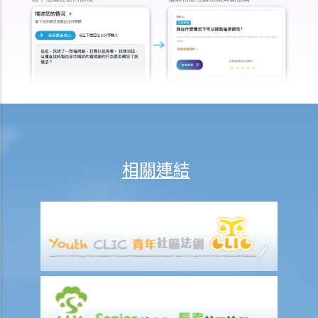
法律援助
法律援助輔助計劃
香港律師會大埔火災緊急免費法律諮詢熱線
切勿尋求索償代理協助處理申索
逝者家屬
我的家人在意外中身亡。我可否代表死者展開人身傷亡訴訟？在控告犯
錯的一方之前，我需要依循甚麼程序？
損害賠償陳述書
相關連結
涉及致命意外的申索
死因裁判法庭有甚麼作用？
火災中受傷的僱員
因工受傷以及有關補償
賠償責任
怎樣才算是因工及在僱用期間遭遇意外（簡稱工傷意外）？
在甚麼情況下，僱主不需要為其僱員的工傷負上賠償責任？