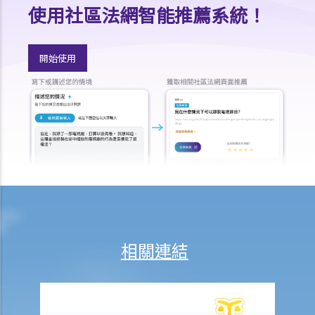
其他有關工傷的事項
使用社區法網智能推薦系統！
如何安排支付工傷賠償？
若然我不能與僱主和平地解決工傷賠償問題，將案件呈交法院的時限是
開始使用
多久？
若然我對條例所給予的補償感到不滿，或者我認為僱主忽略了應有的安
全措施，我可否進一步提出申索？
保險
人壽保險
受保人已失蹤了數年，其保單受益人可否向保險公司索取死亡賠償？
在處理索償時，保險公司會否接受中醫發出的醫療報告 / 醫生紙？
如果我的保單已經失效，但我重新繳交保費以嘗試令保單「復效」。我
可否在這段期間向保險公司索償？
相關連結
我為同一項目（如住院或家居意外）購買了數份保險。我可否從所有保
單索取全數保額，或只可索取實際開支或損失？人壽保險的死亡賠償會
否有不同規定？