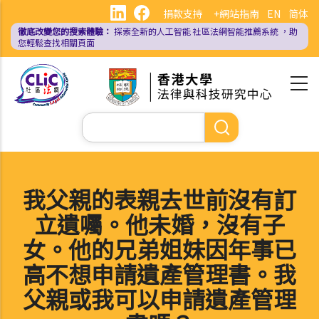
移
捐款支持
+網站指南
EN
简体
至
徹底改變您的搜索體驗：
探索全新的人工智能
社區法網智能推薦系統
，助
主
您輕鬆查找相關頁面
內
容
Search
我父親的表親去世前沒有訂
立遺囑。他未婚，沒有子
女。他的兄弟姐妹因年事已
高不想申請遺產管理書。我
父親或我可以申請遺產管理