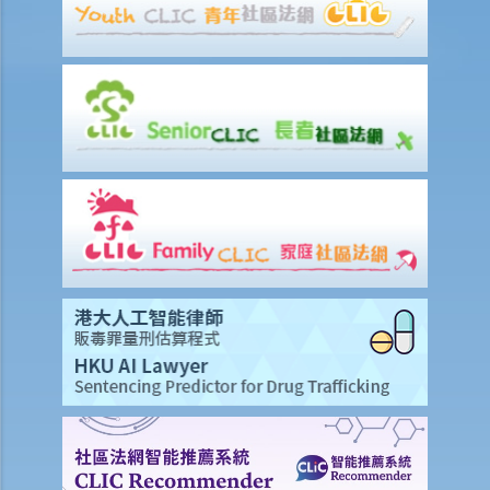
醫療保險
在處理索償時，保險公司會否接受中醫發出的醫療報告 / 醫生紙？
我為同一項目（如住院或家居意外）購買了數份保險。我可否從所有保
單索取全數保額，或只可索取實際開支或損失？
意外或個人傷亡保險
「意外受傷」的一般定義是甚麼？如果我受了傷但沒有表面傷痕，我可
否向保險公司索償？
「永久傷殘」和「暫時性傷殘」的一般定義是甚麼？保險公司支付了一
筆永久傷殘賠償給我，但兩年後我奇蹟地復原，保險公司可否向我討回
部分賠償？
在人身傷亡訴訟中，我已從犯錯一方獲得賠償。這些賠償會否抵銷保險
公司的賠款？
家居保險
如果我的居所和屋內家具均已損毁，保險公司會否全數賠償我的損失？
保險公司會否在支付賠償之前先作出專業評估？
我是大廈內某個單位的業主，而大廈本身已經購有第三者責任保險。如