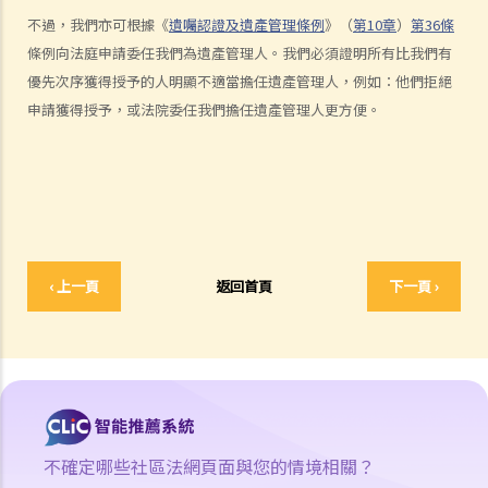
死因裁判法庭有甚麼作用？
不過，我們亦可根據《
遺囑認證及遺產管理條例
》（
第10章
）
第36條
條例向法庭申請委任我們為遺產管理人。我們必須證明所有比我們有
火災中受傷的僱員
優先次序獲得授予的人明顯不適當擔任遺產管理人，例如：他們拒絕
因工受傷以及有關補償
申請獲得授予，或法院委任我們擔任遺產管理人更方便。
賠償責任
怎樣才算是因工及在僱用期間遭遇意外（簡稱工傷意外）？
在甚麼情況下，僱主不需要為其僱員的工傷負上賠償責任？
賠償項目
我的配偶在工作時因意外而死亡，我或我的家人可獲哪些賠償？
‹ 上一頁
返回首頁
下一頁 ›
我在工作時因遇到意外而受傷及導致傷殘，我或我的家人可獲哪些賠
償？
除上述的賠償外，我可否就工傷而獲得其他賠償（例如醫藥費）？
工傷或有關意外之報告
僱主向勞工處報告與工作有關的意外之時限是多久？
僱員可否向勞工處報告與工作有關的意外？
不確定哪些社區法網頁面與您的情境相關？