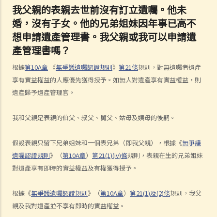
我父親的表親去世前沒有訂立遺囑。他未
F. 遺體／骨殖／骨灰出入香港
婚，沒有子女。他的兄弟姐妹因年事已高不
人身傷亡
想申請遺產管理書。我父親或我可以申請遺
傷者本人
產管理書嗎？
何謂「人身傷害」？
根據
第10A章
《
無爭議遺囑認證規則
》
第21條
規則，對無遺囑者遺產
我受傷後，何時可提出申索？
享有實益權益的人應優先獲得授予。如無人對遺產享有實益權益，則
如何就人身傷害提出申索？
遺產歸予遺產管理官。
人身傷害訴訟所涉的法律程序
1. 申索信（原告人）及建設性的答覆（被告人）
我和父親是表親的伯父、叔父、舅父、姑母及姨母的後嗣。
2. 傳訊令狀
3. 申索陳述書
假設表親只留下兄弟姐妹和一個表兄弟（即我父親），根據《
無爭議
4. 損害賠償陳述書
遺囑認證規則
》（
第10A章
）
第21(1)(iv)條
規則，表親在生的兄弟姐妹
5. 抗辯書
對遺產享有即時的實益權益及有權獲得授予。
6. 證明書（收費安排）
7. 屬實申述
根據《
無爭議遺囑認證規則
》（
第10A章
）
第21(1)及(2)條
規則，我父
8. 委託專家擬備報告的守則
親及我對遺產並不享有即時的實益權益。
9. 核對表評檢及案件管理問卷