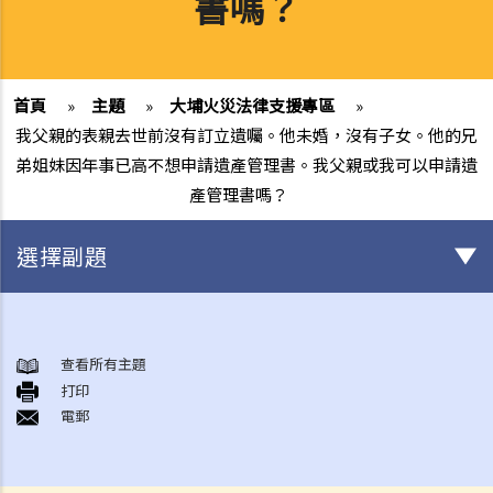
書嗎？
首頁
»
主題
»
大埔火災法律支援專區
»
我父親的表親去世前沒有訂立遺囑。他未婚，沒有子女。他的兄
弟姐妹因年事已高不想申請遺產管理書。我父親或我可以申請遺
產管理書嗎？
選擇副題
身後事安排
A. 火葬
查看所有主題
打印
B. 骨灰安置所（靈灰安置所）
電郵
C. 土葬
D. 紀念花園
E. 骨灰撒海