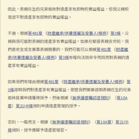
10. 案件管理會議
因此，表親在生的兄弟姐妹對遺產享有即時的實益權益，但我父親和
11. 審訊前的覆核
我並不對遺產享有即時的實益權益。
就人身傷害提出申索，是否存在時限？
不過，根據
第481章
《
財產繼承(供養遺屬及受養人)條例
》
第3條
，父
就人身傷害提出申索，會取得多少賠償？
親與我可能對表親的遺產享有實益權益。如果在緊接表親去世前，我
涉及非致命意外的申索
們是完全或主要靠表親贍養的，我們可能可以根據
第481章
《
財產繼
若我因人身傷害提出申索，可否申請法律援助？
承(供養遺屬及受養人)條例
》
第3條
有權向法院命令而因而對表親的遺
法律援助
產享有實益權益。
法律援助輔助計劃
如果我們有理由根據
第481章
《
財產繼承(供養遺屬及受養人)條例
》
第
香港律師會大埔火災緊急免費法律諮詢熱線
3條
證明我們對遺產享有實益權益，那麼我們需要證明表親在生的兄弟
切勿尋求索償代理協助處理申索
姐妹放棄申請獲得授予，然後根據《
無爭議遺囑認證規則
》（
第10A
逝者家屬
章
）
第21(4)條
規則申請遺產管理的授予。
我的家人在意外中身亡。我可否代表死者展開人身傷亡訴訟？在控告犯
錯的一方之前，我需要依循甚麼程序？
否則，一般而言，根據《
無爭議遺囑認證規則
》（
第10A章
）
第21(3)
損害賠償陳述書
條
規則，授予應歸予遺產管理官。
涉及致命意外的申索