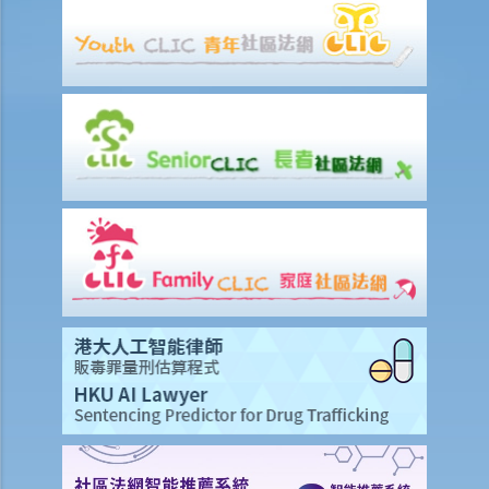
火災中受傷的僱員
因工受傷以及有關補償
賠償責任
怎樣才算是因工及在僱用期間遭遇意外（簡稱工傷意外）？
在甚麼情況下，僱主不需要為其僱員的工傷負上賠償責任？
賠償項目
我的配偶在工作時因意外而死亡，我或我的家人可獲哪些賠償？
我在工作時因遇到意外而受傷及導致傷殘，我或我的家人可獲哪些賠
償？
除上述的賠償外，我可否就工傷而獲得其他賠償（例如醫藥費）？
工傷或有關意外之報告
僱主向勞工處報告與工作有關的意外之時限是多久？
僱員可否向勞工處報告與工作有關的意外？
其他有關工傷的事項