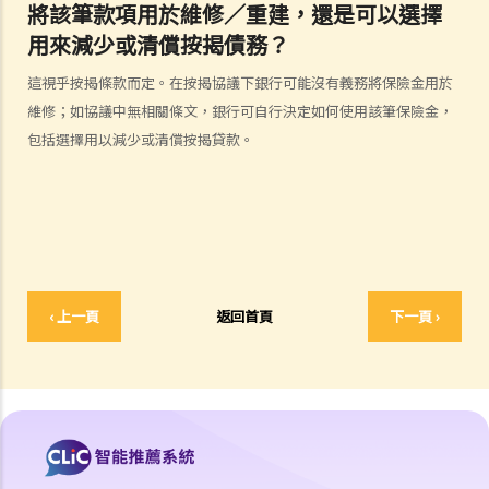
將該筆款項用於維修／重建，還是可以選擇
人身傷亡
用來減少或清償按揭債務？
傷者本人
這視乎按揭條款而定。在按揭協議下銀行可能沒有義務將保險金用於
何謂「人身傷害」？
維修；如協議中無相關條文，銀行可自行決定如何使用該筆保險金，
我受傷後，何時可提出申索？
包括選擇用以減少或清償按揭貸款。
如何就人身傷害提出申索？
人身傷害訴訟所涉的法律程序
1. 申索信（原告人）及建設性的答覆（被告人）
2. 傳訊令狀
3. 申索陳述書
4. 損害賠償陳述書
‹ 上一頁
返回首頁
下一頁 ›
5. 抗辯書
6. 證明書（收費安排）
7. 屬實申述
8. 委託專家擬備報告的守則
9. 核對表評檢及案件管理問卷
10. 案件管理會議