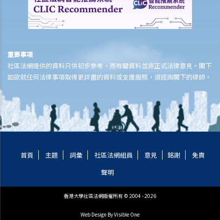
如何安排支付工傷賠償？
若然我不能與僱主和平地解決工傷賠償問題，將案件呈交法院的時限是
多久？
若然我對條例所給予的補償感到不滿，或者我認為僱主忽略了應有的安
重要事項
全措施，我可否進一步提出申索？
社區法網提供的資料只供初步參考，而有關資料並非正式法律意見。閣下
如欲就任何法律事項取得更詳盡的資料或支援服務，須諮詢閣下的律師。
保險
人壽保險
受保人已失蹤了數年，其保單受益人可否向保險公司索取死亡賠償？
在處理索償時，保險公司會否接受中醫發出的醫療報告 / 醫生紙？
如果我的保單已經失效，但我重新繳交保費以嘗試令保單「復效」。我
可否在這段期間向保險公司索償？
首頁
主題
詞彙
社區法網組員
意見
銘謝
免責
我為同一項目（如住院或家居意外）購買了數份保險。我可否從所有保
聲明
單索取全數保額，或只可索取實際開支或損失？人壽保險的死亡賠償會
否有不同規定？
香港大學社區法網版權所有 © 2004 - 2026
醫療保險
Web Design
By Visible One