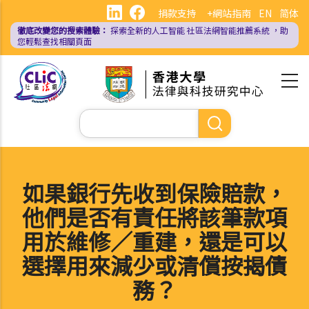
移
捐款支持
+網站指南
EN
简体
至
徹底改變您的搜索體驗：
探索全新的人工智能
社區法網智能推薦系統
，助
主
您輕鬆查找相關頁面
內
容
Search
如果銀行先收到保險賠款，
他們是否有責任將該筆款項
用於維修／重建，還是可以
選擇用來減少或清償按揭債
務？