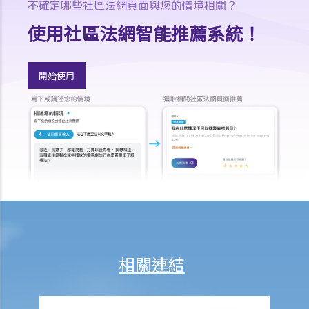
不確定哪些社區法網頁面與您的情境相關？
11. 審訊前的覆核
使用社區法網智能推薦系統！
就人身傷害提出申索，是否存在時限？
就人身傷害提出申索，會取得多少賠償？
涉及非致命意外的申索
開始使用
若我因人身傷害提出申索，可否申請法律援助？
法律援助
法律援助輔助計劃
香港律師會大埔火災緊急免費法律諮詢熱線
切勿尋求索償代理協助處理申索
逝者家屬
我的家人在意外中身亡。我可否代表死者展開人身傷亡訴訟？在控告犯
錯的一方之前，我需要依循甚麼程序？
相關連結
損害賠償陳述書
涉及致命意外的申索
死因裁判法庭有甚麼作用？