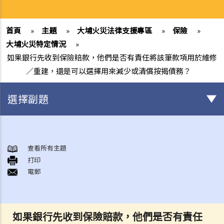
首頁
»
主題
»
大埔火災法律支援專區
»
保險
»
大埔火災特定情況
»
如果銀行先收到保險賠款，他們是否有責任將該筆款項用於維修
／重建，還是可以選擇用來減少或清償按揭債務？
選擇副題
身後事安排
A. 火葬
查看所有主題
打印
B. 骨灰安置所（靈灰安置所）
電郵
C. 土葬
D. 紀念花園
E. 骨灰撒海
如果銀行先收到保險賠款，他們是否有責任
F. 遺體／骨殖／骨灰出入香港