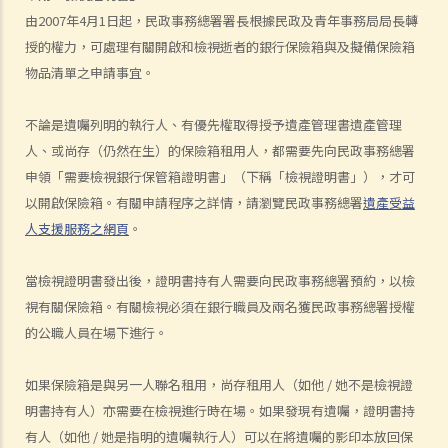
由2007年4月1日起，民政事務總署署長根據民政及青年事務局局長轉
何謂「人身傷害」？
授的權力，可處理有關開啟和檢視逝者的銀行保險箱與及擬備保險箱
我受傷後，何時可提出申索？
物品清單之申請事宜。
如何就人身傷害提出申索？
人身傷害訴訟所涉的法律程序
不論是遺囑列明的執行人、有優先權取得授予遺產管理書遺產管理
1. 申索信（原告人）及建設性的答覆（被告人）
人、或尚存（仍然在生）的保險箱租用人，都需要先向民政事務總署
2. 傳訊令狀
申領「需要檢視銀行保管箱證明書」（下稱「檢視證明書」），才可
3. 申索陳述書
以開啟保險箱。有關申請程序之詳情，請瀏覽民政事務總署
遺產受益
4. 損害賠償陳述書
人支援服務之網頁
。
5. 抗辯書
6. 證明書（收費安排）
當檢視證明書發出後，證明書持有人需要向民政事務總署預約，以檢
7. 屬實申述
視有關保險箱。有關檢視必須在銀行職員及兩名獲民政事務總署授權
8. 委託專家擬備報告的守則
的公職人員在場下進行。
9. 核對表評檢及案件管理問卷
如果保險箱是與另一人聯名租用，尚存租用人（如他 / 她不是檢視證
10. 案件管理會議
明書持有人）亦需要在檢視進行時在場。如果發現有遺囑，證明書持
11. 審訊前的覆核
有人（如他 / 她是指明的遺囑執行人）可以在將遺囑的影印本放回保
就人身傷害提出申索，是否存在時限？