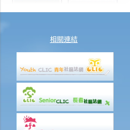
多久？
若然我對條例所給予的補償感到不滿，或者我認為僱主忽略了應有的安
全措施，我可否進一步提出申索？
保險
相關連結
人壽保險
受保人已失蹤了數年，其保單受益人可否向保險公司索取死亡賠償？
在處理索償時，保險公司會否接受中醫發出的醫療報告 / 醫生紙？
如果我的保單已經失效，但我重新繳交保費以嘗試令保單「復效」。我
可否在這段期間向保險公司索償？
我為同一項目（如住院或家居意外）購買了數份保險。我可否從所有保
單索取全數保額，或只可索取實際開支或損失？人壽保險的死亡賠償會
否有不同規定？
醫療保險
在處理索償時，保險公司會否接受中醫發出的醫療報告 / 醫生紙？
我為同一項目（如住院或家居意外）購買了數份保險。我可否從所有保