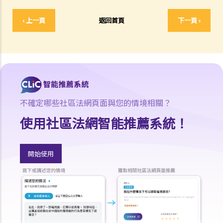
因工受傷以及有關補償
賠償責任
‹ 上一頁
返回首頁
下一頁 ›
怎樣才算是因工及在僱用期間遭遇意外（簡稱工傷意外）？
在甚麼情況下，僱主不需要為其僱員的工傷負上賠償責任？
賠償項目
我的配偶在工作時因意外而死亡，我或我的家人可獲哪些賠償？
我在工作時因遇到意外而受傷及導致傷殘，我或我的家人可獲哪些賠
不確定哪些社區法網頁面與您的情境相關？
償？
使用社區法網智能推薦系統！
除上述的賠償外，我可否就工傷而獲得其他賠償（例如醫藥費）？
工傷或有關意外之報告
開始使用
僱主向勞工處報告與工作有關的意外之時限是多久？
僱員可否向勞工處報告與工作有關的意外？
其他有關工傷的事項
如何安排支付工傷賠償？
若然我不能與僱主和平地解決工傷賠償問題，將案件呈交法院的時限是