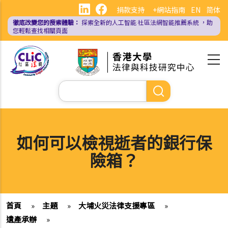
移
捐款支持
+網站指南
EN
简体
至
徹底改變您的搜索體驗：
探索全新的人工智能
社區法網智能推薦系統
，助
主
您輕鬆查找相關頁面
內
容
Search
如何可以檢視逝者的銀行保
險箱？
首頁
»
主題
»
大埔火災法律支援專區
»
遺產承辦
»