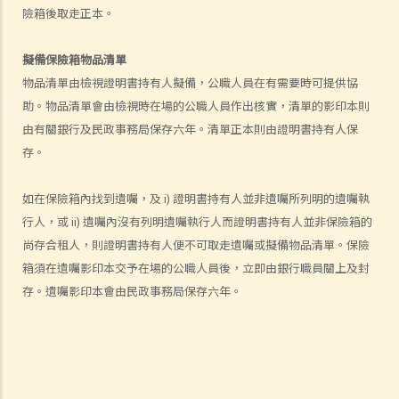
險箱後取走正本。
就人身傷害提出申索，會取得多少賠償？
涉及非致命意外的申索
擬備保險箱物品清單
若我因人身傷害提出申索，可否申請法律援助？
物品清單由檢視證明書持有人擬備，公職人員在有需要時可提供協
助。物品清單會由檢視時在場的公職人員作出核實，清單的影印本則
法律援助
由有關銀行及民政事務局保存六年。清單正本則由證明書持有人保
法律援助輔助計劃
存。
香港律師會大埔火災緊急免費法律諮詢熱線
切勿尋求索償代理協助處理申索
如在保險箱內找到遺囑，及 i) 證明書持有人並非遺囑所列明的遺囑執
逝者家屬
行人，或 ii) 遺囑內沒有列明遺囑執行人而證明書持有人並非保險箱的
尚存合租人，則證明書持有人便不可取走遺囑或擬備物品清單。保險
我的家人在意外中身亡。我可否代表死者展開人身傷亡訴訟？在控告犯
箱須在遺囑影印本交予在場的公職人員後，立即由銀行職員關上及封
錯的一方之前，我需要依循甚麼程序？
存。遺囑影印本會由民政事務局保存六年。
損害賠償陳述書
涉及致命意外的申索
死因裁判法庭有甚麼作用？
火災中受傷的僱員