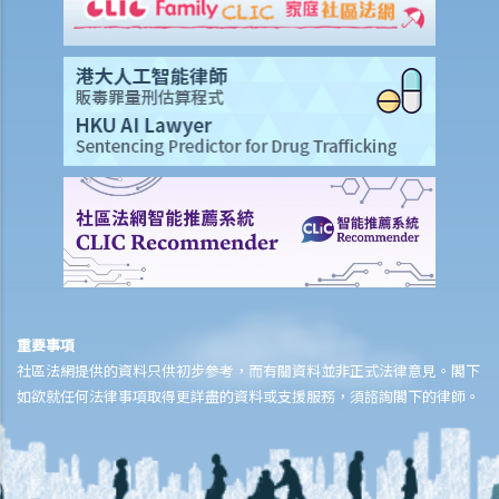
單索取全數保額，或只可索取實際開支或損失？
意外或個人傷亡保險
「意外受傷」的一般定義是甚麼？如果我受了傷但沒有表面傷痕，我可
否向保險公司索償？
「永久傷殘」和「暫時性傷殘」的一般定義是甚麼？保險公司支付了一
筆永久傷殘賠償給我，但兩年後我奇蹟地復原，保險公司可否向我討回
部分賠償？
在人身傷亡訴訟中，我已從犯錯一方獲得賠償。這些賠償會否抵銷保險
公司的賠款？
家居保險
如果我的居所和屋內家具均已損毁，保險公司會否全數賠償我的損失？
重要事項
保險公司會否在支付賠償之前先作出專業評估？
社區法網提供的資料只供初步參考，而有關資料並非正式法律意見。閣下
如欲就任何法律事項取得更詳盡的資料或支援服務，須諮詢閣下的律師。
我是大廈內某個單位的業主，而大廈本身已經購有第三者責任保險。如
果有訪客或住客在大廈內遇上意外受傷，我是否可以置身事外？
我對賠償金額及保險代理 / 保險公司的行為極之不滿。我應否訴諸法庭
或向其他認可機構投訴？法庭或其他機構有否就每項索償或投訴設立賠