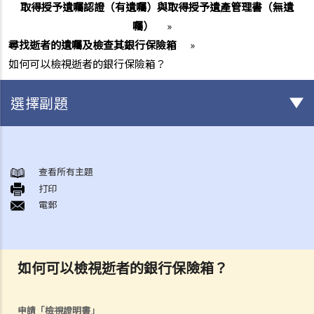
取得授予遺囑認證（有遺囑）與取得授予遺產管理書（無遺
囑）
»
尋找逝者的遺囑及檢查其銀行保險箱
»
如何可以檢視逝者的銀行保險箱？
選擇副題
身後事安排
A. 火葬
查看所有主題
打印
B. 骨灰安置所（靈灰安置所）
電郵
C. 土葬
D. 紀念花園
E. 骨灰撒海
如何可以檢視逝者的銀行保險箱？
F. 遺體／骨殖／骨灰出入香港
人身傷亡
傷者本人
申請「檢視證明書」