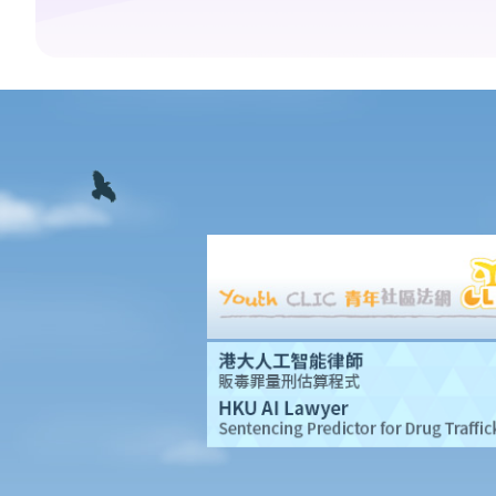
償？
在處理索償時，保險公司會否接受中醫發出的醫療報告 / 醫生紙？
如果我的保單已經失效，但我重新繳交保費以嘗試令保單「復
效」。我可否在這段期間向保險公司索償？
我為同一項目（如住院或家居意外）購買了數份保險。我可否從所
有保單索取全數保額，或只可索取實際開支或損失？人壽保險的死
亡賠償會否有不同規定？
醫療保險
在處理索償時，保險公司會否接受中醫發出的醫療報告 / 醫生紙？
我為同一項目（如住院或家居意外）購買了數份保險。我可否從所
有保單索取全數保額，或只可索取實際開支或損失？
意外或個人傷亡保險
「意外受傷」的一般定義是甚麼？如果我受了傷但沒有表面傷痕，
我可否向保險公司索償？
「永久傷殘」和「暫時性傷殘」的一般定義是甚麼？保險公司支付