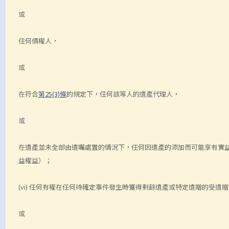
或
任何債權人，
或
在符合
第25(3)條
的規定下，任何該等人的遺產代理人，
或
在遺產並未全部由遺囑處置的情況下，任何因遺產的添加而可能享有實
益權益）；
(vi) 任何有權在任何待確定事件發生時獲得剩餘遺產或特定遺贈的受遺
或