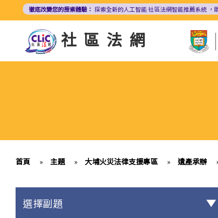
移
徹底改變您的搜索體驗：
探索全新的人工智能
社區法網智能推薦系統
，
至
主
社區法網
內
容
首頁
»
主題
»
大埔火災法律支援專區
»
遺產承辦
選擇副題