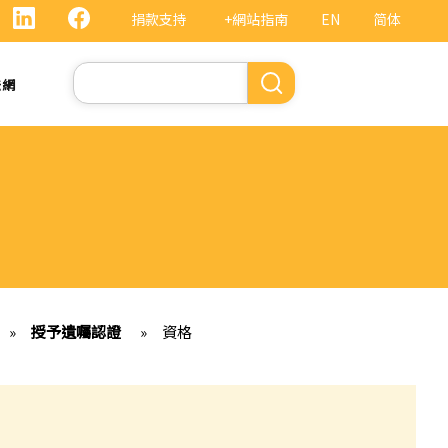
捐款支持
+網站指南
EN
简体
Search
法網
»
授予遺囑認證
»
資格