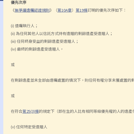
優先次序
《
無爭議遺囑認證規則
》（
第10A章
）
第19條
訂明的優先次序如下：
(i) 遺囑執行人；
(ii) 為任何其他人以信託方式持有遺贈的剩餘遺產受遺贈人；
(iii) 任何終身受益的剩餘遺產受遺贈人；
(iv) 最終的剩餘遺產受遺贈人，
或
在剩餘遺產並未全部由遺囑處置的情況下，則任何有權分享未獲處置的
或
在符合
第25(3)條
的規定下（即在生的人比有相同等級優先權的人的遺產
(v) 任何特定受遺贈人