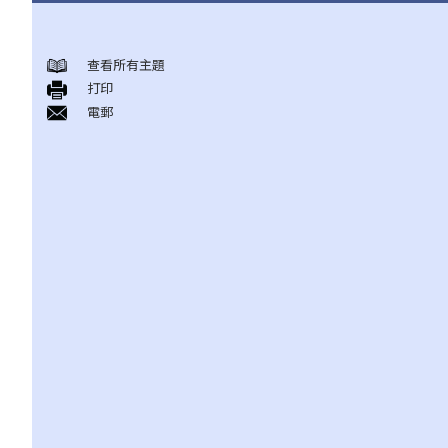
身後事安排
查看所有主題
A. 火葬
打印
B. 骨灰安置所（靈灰安置所）
電郵
C. 土葬
D. 紀念花園
E. 骨灰撒海
F. 遺體／骨殖／骨灰出入香港
人身傷亡
傷者本人
何謂「人身傷害」？
我受傷後，何時可提出申索？
如何就人身傷害提出申索？
人身傷害訴訟所涉的法律程序
1. 申索信（原告人）及建設性的答覆（被告人）
2. 傳訊令狀