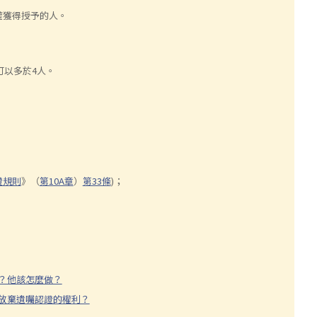
權獲得授予的人。
可以多於4人。
證規則
》（
第10A章
）
第33條
)；
？他該怎麼做？
放棄遺囑認證的權利？