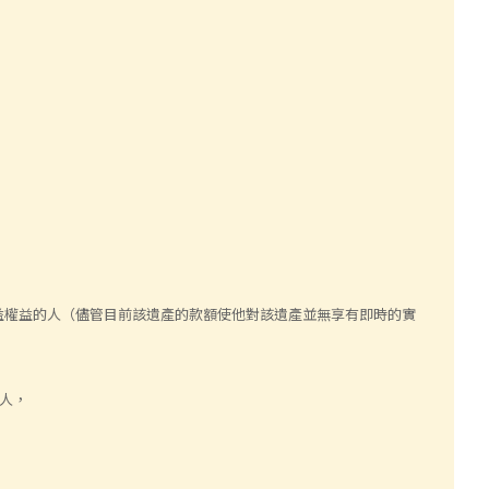
益權益的人（儘管目前該遺產的款額使他對該遺產並無享有即時的實
贈人，