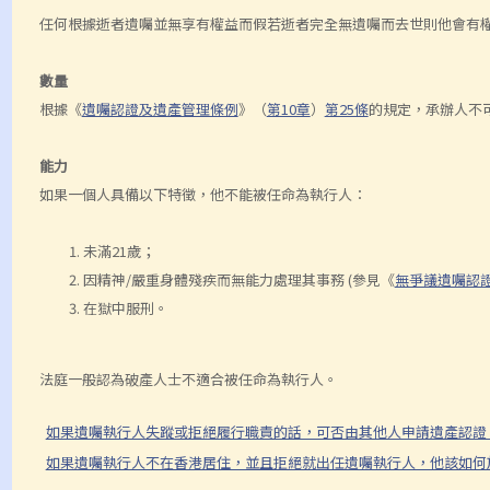
任何根據逝者遺囑並無享有權益而假若逝者完全無遺囑而去世則他會有
數量
根據《
遺囑認證及遺產管理條例
》（
第10章
）
第25條
的規定，承辦人不
能力
如果一個人具備以下特徵，他不能被任命為執行人：
未滿21歲；
因精神/嚴重身體殘疾而無能力處理其事務 (參見《
無爭議遺囑認
在獄中服刑。
法庭一般認為破產人士不適合被任命為執行人。
如果遺囑執行人失蹤或拒絕履行職責的話，可否由其他人申請遺產認證
如果遺囑執行人不在香港居住，並且拒絕就出任遺囑執行人，他該如何