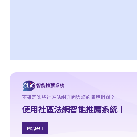
我在工作時因遇到意外而受傷及導致傷殘，我或我的家人可獲哪些
賠償？
除上述的賠償外，我可否就工傷而獲得其他賠償（例如醫藥費）？
工傷或有關意外之報告
僱主向勞工處報告與工作有關的意外之時限是多久？
僱員可否向勞工處報告與工作有關的意外？
其他有關工傷的事項
如何安排支付工傷賠償？
若然我不能與僱主和平地解決工傷賠償問題，將案件呈交法院的時
限是多久？
若然我對條例所給予的補償感到不滿，或者我認為僱主忽略了應有
不確定哪些社區法網頁面與您的情境相關？
的安全措施，我可否進一步提出申索？
使用社區法網智能推薦系統！
保險
人壽保險
開始使用
受保人已失蹤了數年，其保單受益人可否向保險公司索取死亡賠