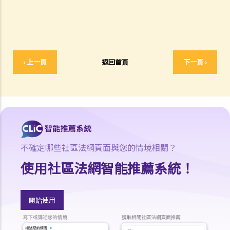
何謂「人身傷害」？
我受傷後，何時可提出申索？
如何就人身傷害提出申索？
人身傷害訴訟所涉的法律程序
1. 申索信（原告人）及建設性的答覆（被告人）
‹ 上一頁
返回首頁
下一頁 ›
2. 傳訊令狀
3. 申索陳述書
4. 損害賠償陳述書
5. 抗辯書
6. 證明書（收費安排）
7. 屬實申述
不確定哪些社區法網頁面與您的情境相關？
8. 委託專家擬備報告的守則
使用社區法網智能推薦系統！
9. 核對表評檢及案件管理問卷
10. 案件管理會議
11. 審訊前的覆核
開始使用
就人身傷害提出申索，是否存在時限？
就人身傷害提出申索，會取得多少賠償？