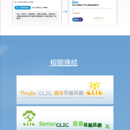
涉及非致命意外的申索
若我因人身傷害提出申索，可否申請法律援助？
法律援助
法律援助輔助計劃
香港律師會大埔火災緊急免費法律諮詢熱線
切勿尋求索償代理協助處理申索
相關連結
逝者家屬
我的家人在意外中身亡。我可否代表死者展開人身傷亡訴訟？在控告犯
錯的一方之前，我需要依循甚麼程序？
損害賠償陳述書
涉及致命意外的申索
死因裁判法庭有甚麼作用？
火災中受傷的僱員
因工受傷以及有關補償