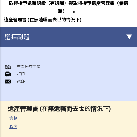
取得授予遺囑認證（有遺囑）與取得授予遺產管理書（無遺
囑）
»
遺產管理書 (在無遺囑而去世的情況下)
選擇副題
身後事安排
A. 火葬
查看所有主題
打印
B. 骨灰安置所（靈灰安置所）
電郵
C. 土葬
D. 紀念花園
E. 骨灰撒海
遺產管理書 (在無遺囑而去世的情況下)
F. 遺體／骨殖／骨灰出入香港
人身傷亡
資格
程序
傷者本人