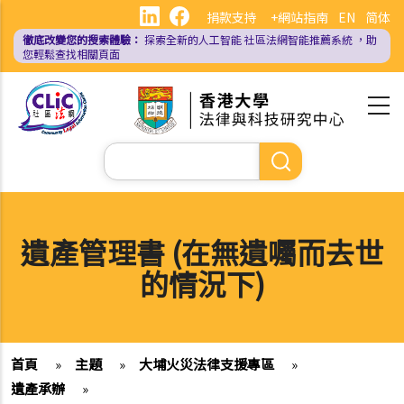
移
捐款支持
+網站指南
EN
简体
至
徹底改變您的搜索體驗：
探索全新的人工智能
社區法網智能推薦系統
，助
主
您輕鬆查找相關頁面
內
容
Search
遺產管理書 (在無遺囑而去世
的情況下)
首頁
»
主題
»
大埔火災法律支援專區
»
遺產承辦
»