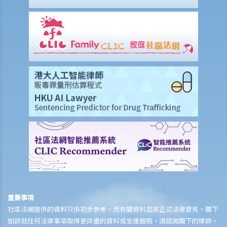
賠償責任
怎樣才算是因工及在僱用期間遭遇意外（簡稱工傷意外）？
在甚麼情況下，僱主不需要為其僱員的工傷負上賠償責任？
賠償項目
我的配偶在工作時因意外而死亡，我或我的家人可獲哪些賠償？
我在工作時因遇到意外而受傷及導致傷殘，我或我的家人可獲哪些賠
償？
除上述的賠償外，我可否就工傷而獲得其他賠償（例如醫藥費）？
工傷或有關意外之報告
僱主向勞工處報告與工作有關的意外之時限是多久？
僱員可否向勞工處報告與工作有關的意外？
其他有關工傷的事項
如何安排支付工傷賠償？
重要事項
若然我不能與僱主和平地解決工傷賠償問題，將案件呈交法院的時限是
社區法網提供的資料只供初步參考，而有關資料並非正式法律意見。閣下
多久？
如欲就任何法律事項取得更詳盡的資料或支援服務，須諮詢閣下的律師。