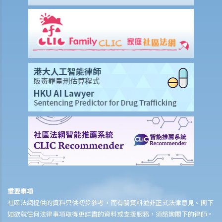
工傷或有關意外之報告
僱主向勞工處報告與工作有關的意外之時限是多久？
僱員可否向勞工處報告與工作有關的意外？
其他有關工傷的事項
如何安排支付工傷賠償？
若然我不能與僱主和平地解決工傷賠償問題，將案件呈交法院的時限是
多久？
若然我對條例所給予的補償感到不滿，或者我認為僱主忽略了應有的安
全措施，我可否進一步提出申索？
保險
人壽保險
受保人已失蹤了數年，其保單受益人可否向保險公司索取死亡賠償？
重要事項
在處理索償時，保險公司會否接受中醫發出的醫療報告 / 醫生紙？
社區法網提供的資料只供初步參考，而有關資料並非正式法律意見。閣下
如果我的保單已經失效，但我重新繳交保費以嘗試令保單「復效」。我
如欲就任何法律事項取得更詳盡的資料或支援服務，須諮詢閣下的律師。