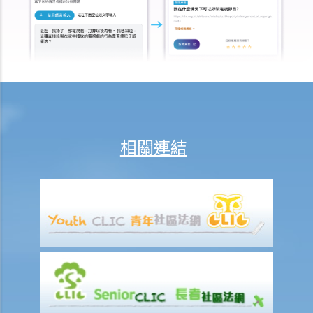
我的家人在意外中身亡。我可否代表死者展開人身傷亡訴訟？在控告犯
錯的一方之前，我需要依循甚麼程序？
損害賠償陳述書
涉及致命意外的申索
死因裁判法庭有甚麼作用？
火災中受傷的僱員
因工受傷以及有關補償
相關連結
賠償責任
怎樣才算是因工及在僱用期間遭遇意外（簡稱工傷意外）？
在甚麼情況下，僱主不需要為其僱員的工傷負上賠償責任？
賠償項目
我的配偶在工作時因意外而死亡，我或我的家人可獲哪些賠償？
我在工作時因遇到意外而受傷及導致傷殘，我或我的家人可獲哪些賠
償？
除上述的賠償外，我可否就工傷而獲得其他賠償（例如醫藥費）？