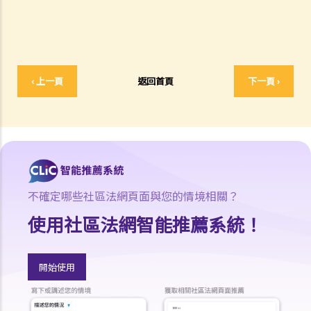
6. 證明書（收費安排）
7. 屬實申述
8. 委託專家擬備報告的守則
9. 核對表評檢及案件管理問卷
‹ 上一頁
返回首頁
下一頁 ›
10. 案件管理會議
11. 審訊前的覆核
就人身傷害提出申索，是否存在時限？
就人身傷害提出申索，會取得多少賠償？
涉及非致命意外的申索
不確定哪些社區法網頁面與您的情境相關？
若我因人身傷害提出申索，可否申請法律援助？
使用社區法網智能推薦系統！
法律援助
法律援助輔助計劃
香港律師會大埔火災緊急免費法律諮詢熱線
開始使用
切勿尋求索償代理協助處理申索
逝者家屬