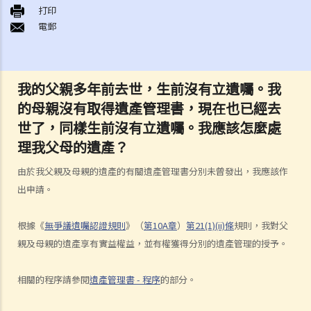
打印
B. 骨灰安置所（靈灰安置所）
電郵
C. 土葬
D. 紀念花園
E. 骨灰撒海
我的父親多年前去世，生前沒有立遺囑。我
F. 遺體／骨殖／骨灰出入香港
的母親沒有取得遺產管理書，現在也已經去
人身傷亡
世了，同樣生前沒有立遺囑。我應該怎麼處
傷者本人
理我父母的遺產？
何謂「人身傷害」？
由於我父親及母親的遺產的有關遺產管理書分別未曾發出，我應該作
我受傷後，何時可提出申索？
出申請。
如何就人身傷害提出申索？
人身傷害訴訟所涉的法律程序
根據《
無爭議遺囑認證規則
》（
第10A章
）
第21(1)(ii)條
規則，我對父
1. 申索信（原告人）及建設性的答覆（被告人）
親及母親的遺產享有實益權益，並有權獲得分別的遺產管理的授予。
2. 傳訊令狀
3. 申索陳述書
相關的程序請參閱
遺產管理書 - 程序
的部分。
4. 損害賠償陳述書
5. 抗辯書