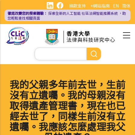
移
捐款支持
+網站指南
EN
简体
至
徹底改變您的搜索體驗：
探索全新的人工智能
社區法網智能推薦系統
，助
主
您輕鬆查找相關頁面
內
容
Search
我的父親多年前去世，生前
沒有立遺囑。我的母親沒有
取得遺產管理書，現在也已
經去世了，同樣生前沒有立
遺囑。我應該怎麼處理我父