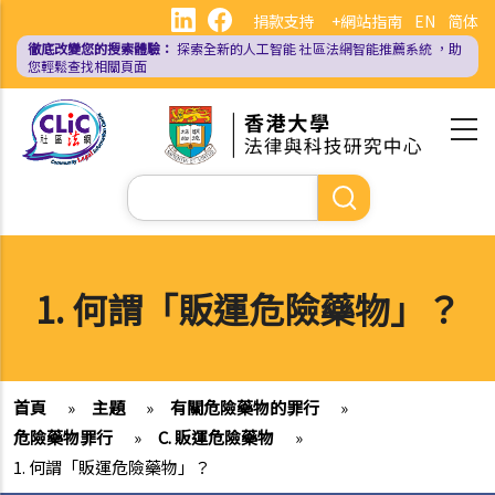
移
捐款支持
+網站指南
EN
简体
至
徹底改變您的搜索體驗：
探索全新的人工智能
社區法網智能推薦系統
，助
主
您輕鬆查找相關頁面
內
容
Search
1. 何謂「販運危險藥物」？
首頁
»
主題
»
有關危險藥物的罪行
»
危險藥物罪行
»
C. 販運危險藥物
»
1. 何謂「販運危險藥物」？