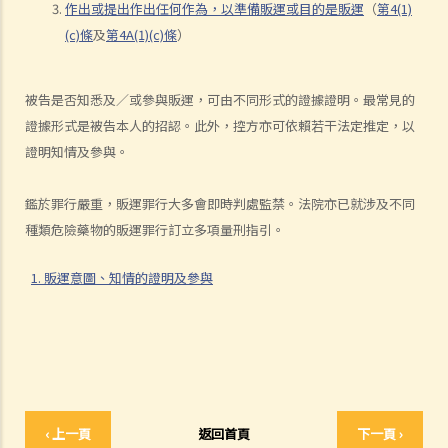
B. 管有供吸食、吸服、服食或注射危險藥物用的管筒、設備等
作出或提出作出任何作為，以準備販運或目的是販運
（
第4(1)
C. 販運危險藥物
(c)條
及
第4A(1)(c)條
）
1. 何謂「販運危險藥物」？
被告是否知悉及／或參與販運，可由不同形式的證據證明。最常見的
1. 販運意圖、知情的證明及參與
證據形式是被告本人的招認。此外，控方亦可依賴若干法定推定，以
2. 有甚麼可能的刑罰？
證明知情及參與。
1. 如被告販運多於一種危險藥物，量刑方法是甚麼？
2. 如部分危險藥物擬供自用，法庭會否下調量刑起點？
鑑於罪行嚴重，販運罪行大多會即時判處監禁。法院亦已就涉及不同
3. 如我誤以為自己販運的是效力較低的危險藥物，而實際上販運的是另
種類危險藥物的販運罪行訂立多項量刑指引。
一種藥物，會適用哪一套量刑指引？
4. 有哪些加刑因素及減刑因素，會令法庭偏離量刑指引所得出的量刑起
1. 販運意圖、知情的證明及參與
點？
3. 其他相關禁制／罪行
1. 就販運「看來是危險藥物的物質」的罪行，是否適用販運真正危險藥
物的量刑指引？
D. 製造危險藥物
‹ 上一頁
返回首頁
下一頁 ›