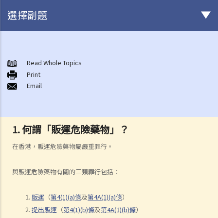
選擇副題
甚麼是「危險藥物」？
取得、供應及管有危險藥物的法定授權及其他豁免
Read Whole Topics
危險藥物罪行
Print
A. 管有危險藥物（《危險藥物條例》第8條）
Email
1. 管有的實質元素
1. 如藥物已被吸食，仍算是「管有」嗎？
1.
何謂
「販運危險藥物」？
2. 如在與被告有關的單位內發現危險藥物，是否足以證明被告管有該等
危險藥物？
在香港，販運危險藥物屬嚴重罪行。
2. 管有的主觀要素
與販運危險藥物有關的三類罪行包括：
3. 量刑
1. 如在太空油中另外發現可卡因或甲基安非他明等非法物質，量刑時會
販運
（
第4(1)(a)條
及
第4A(1)(a)條
）
按每種藥物分別計算，還是作整體評估？
提出販運
（
第4(1)(b)條
及
第4A(1)(b)條
）