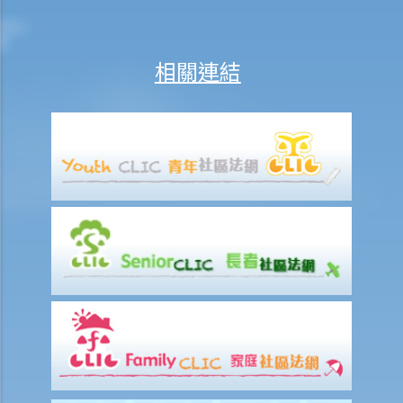
A. 何謂「第1部毒藥」？
1. 朋友給我的「藥物」並不是《危險藥物條例》禁止的一般毒品，這是
相關連結
否代表它們是合法的？
B. 非法管有第1部毒藥
1. 對於未被列為《危險藥物條例》（第134章）下危險藥物、但屬第1部
毒藥的新型藥物，法庭會如何決定量刑？
C. 非法銷售第1部毒藥
與另類吸煙產品有關的其他罪行
A. 吸煙與吸煙行為
B. 在公眾地方吸煙
C. 進口、宣傳、製造、售賣或為商業目的管有另類吸煙產品
執法及罪行的懲處
A. 沒收金錢、財產或物件（《危險藥物條例》第56條）
B. 送往戒毒治療中心的羈留令（《戒毒所條例》第4條）