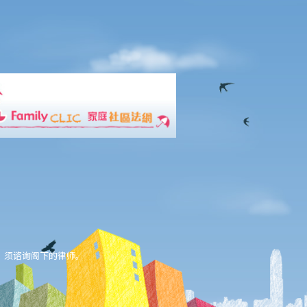
，须谘询阁下的律师。