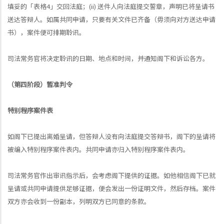
填妥的「表格4」交回法庭；(ii) 送件人向法庭提交誓章，声明已将呈请书
送达答辩人。如属共同申请，只要有关文件已齐备（毋须向对方送达申请
书），案件便可排期聆讯。
司法常务官将决定聆讯的日期、地点和时间，并通知阁下和诉讼各方。
（第四阶段）暂准判令
特别程序案件表
如阁下已提出离婚呈请，但答辩人没有向法庭提交答辩书，阁下的呈请将
被编入特别程序案件表内。共同申请亦归入特别程序案件表内。
司法常务官作出审讯指示后，会考虑阁下提供的证据。如他相信阁下已就
呈请或共同申请提供足够证据，便会发出一份证明文件，然后存档。案件
双方亦会收到一份副本，列明双方已同意的条款。