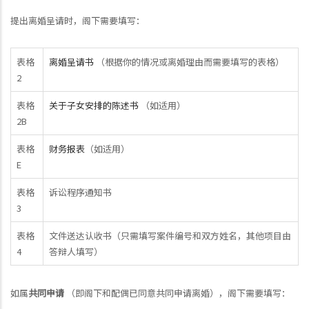
提出离婚呈请时，阁下需要填写：
表格
离婚呈请书
（根据你的情况或离婚理由而需要填写的表格）
2
表格
关于子女安排的陈述书
（如适用）
2B
表格
财务报表
（如适用）
E
表格
诉讼程序通知书
3
表格
文件送达认收书（只需填写案件编号和双方姓名，其他项目由
4
答辩人填写）
如属
共同申请
（即阁下和配偶已同意共同申请离婚），阁下需要填写：