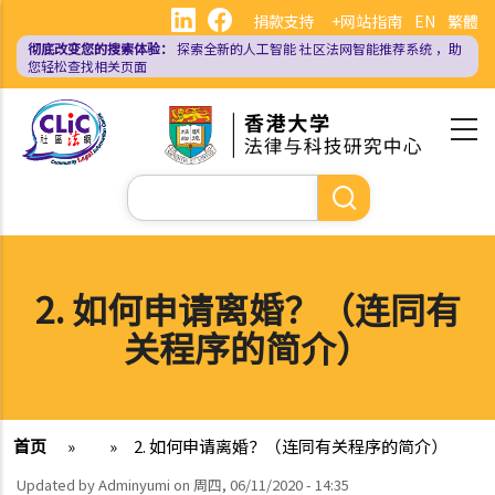
跳
捐款支持
+网站指南
EN
繁體
转
彻底改变您的搜索体验：
探索全新的人工智能
社区法网智能推荐系统
，助
到
您轻松查找相关页面
主
要
内
容
搜
索
2. 如何申请离婚？（连同有
关程序的简介）
首页
»
»
2. 如何申请离婚？（连同有关程序的简介）
Updated by
Adminyumi
on
周四, 06/11/2020 - 14:35