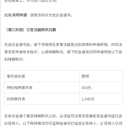
登在报章上，作为替代送达方法。
如属
共同申请
，便毋须向对方送达呈请书。
（第三阶段）订定法庭聆讯日期
在送达呈请书后，阁下须使用在家事法庭登记处取得的申请表格，向司法
常务官申请有关指示，以便排期聆讯。阁下的呈请或共同申请将按以下类
别排期聆讯：
案件类别表
费用
特别程序案件表
630元
抗辩案件表
1,045元
在有关呈请个案获排期聆讯之前，必须经司法常务官确定该呈请书经已送
达答辩人。以下两种情况均可证明呈请书已经送达答辩人：(i) 答辩人已将