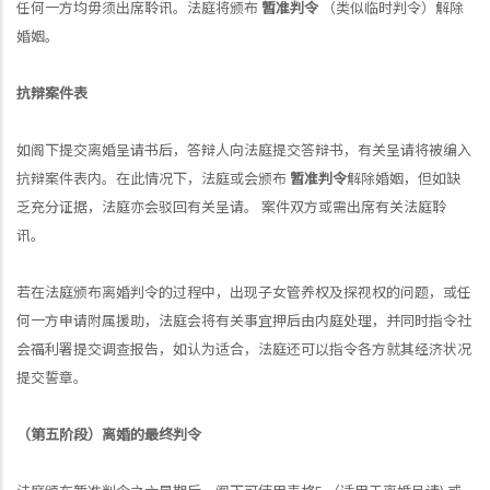
任何一方均毋须出席聆讯。法庭将颁布
暂准判令
（类似临时判令）解除
婚姻。
抗辩案件表
如阁下提交离婚呈请书后，答辩人向法庭提交答辩书，有关呈请将被编入
抗辩案件表内。在此情况下，法庭或会颁布
暂准判令
解除婚姻，但如缺
乏充分证据，法庭亦会驳回有关呈请。 案件双方或需出席有关法庭聆
讯。
若在法庭颁布离婚判令的过程中，出现子女管养权及探视权的问题，或任
何一方申请附属援助，法庭会将有关事宜押后由内庭处理，并同时指令社
会福利署提交调查报告，如认为适合，法庭还可以指令各方就其经济状况
提交誓章。
（第五阶段）离婚的最终判令