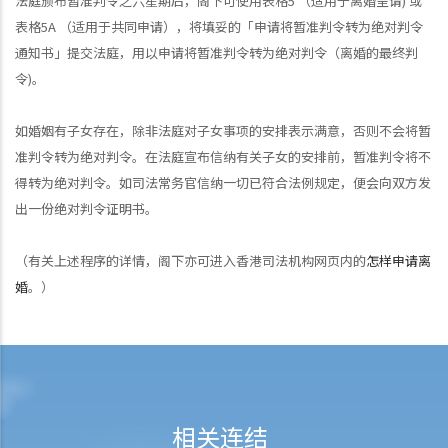
法庭颁布暂准判令之六星期后，阁下可使用表格5 （适用于离婚呈请) 或
表格5A （适用于共同申请），将填妥的「申请将暂准判令转为绝对判令
通知书」提交法庭，用以申请将暂准判令转为绝对判令（离婚的最终判
令)。
如婚姻有子女存在，除非法庭对子女事项的安排表示满意，否则不会将暂
准判令转为绝对判令。在法庭宣布信纳有关子女的安排前，暂准判令将不
得转为绝对判令。如司法常务官信纳一切已符合法例规定，便会向双方发
出一份绝对判令证明书。
（有关上述程序的详情，阁下亦可进入香港司法机构网页内的
怎样申请离
婚
。）
相关连结