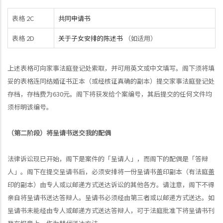
表格 2C
共同申请书
表格 2D
关于子女安排的陈述书
（如适用）
上述表格可向家事法庭登记处索取，并可用英文或中文填写。阁下须将填
妥的表格连同结婚证书正本（或经核证真确的副本）提交家事法庭登记处
存档，存档费为630元。阁下将获发给个案编号，其后提交的任何文件均
须标明该编号。
（第二阶段）将呈请书送交我的配偶
法律诉讼现已开始，阁下是案件的「呈请人」，而阁下的配偶是「答辩
人」。阁下在提交呈请书后，必须安排将一份呈请书盖印副本（有法庭盖
印的副本）由专人或以邮递方式送达诉讼的其他各方。请注意，阁下不得
亲自将呈请书送达答辩人。呈请书必须经由第三者或以邮递方式送达。如
呈请书未能经由专人或邮递方式送达答辩人，可于法庭批准下将呈请书刊