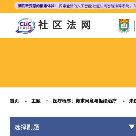
跳
彻底改变您的搜索体验：
探索全新的人工智能
社区法网智能推荐系统
，
转
到
社区法网
主
要
内
容
首页
»
主题
»
医疗程序：徵求同意与拒绝治疗
»
未
选择副题