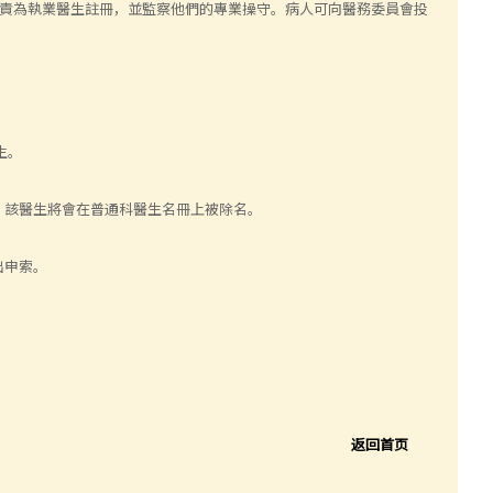
責為執業醫生註冊，並監察他們的專業操守。病人可向醫務委員會投
生。
，該醫生將會在普通科醫生名冊上被除名。
出申索。
返回首页