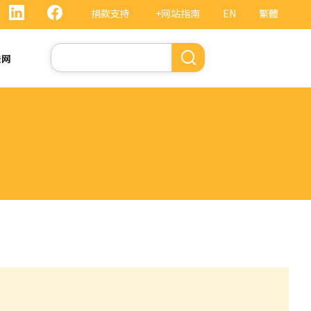
捐款支持
+网站指南
EN
繁體
搜
法网
索