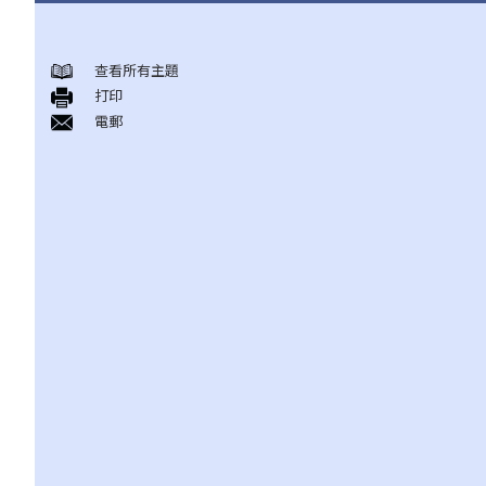
徵求同意
查看所有主題
A. 知情地同意
打印
B. 有能力给予同意
電郵
1. 精神上无行为能力的病人
2. 未满18岁的病人
拒绝治疗
未获同意下进行治疗
A. 因权利遭受侵害而采取法律行动
B. 疏忽治疗
C. 向醫務委員會投訴