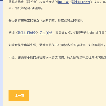
醫務委員會（醫委會）根據香港法例
第161章
《
醫生註冊條例
》成立，專
訴，而投訴是沒有時限的。
醫委會將在適當的情況下展開調查，甚或召開公開聆訊。
根據《
醫生註冊條例
》
第21(1)條
，醫委會有權力判罰專業失當的註冊醫
如證實醫生專業失當，醫委會將作出公開警告或予以譴責。如個案嚴重
不過，醫委會不能向受害的病人發放賠償，病人須循法律途徑向法院提
‹ 上一页