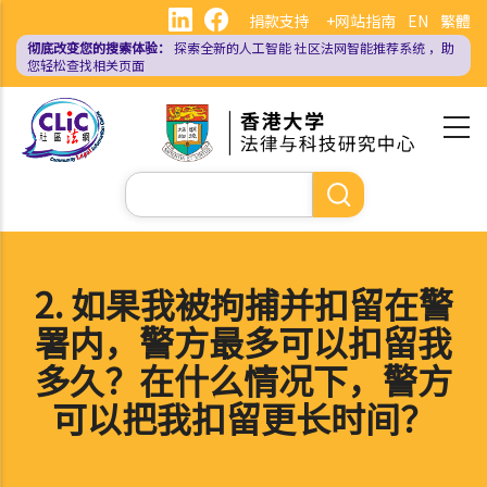
跳
捐款支持
+网站指南
EN
繁體
转
彻底改变您的搜索体验：
探索全新的人工智能
社区法网智能推荐系统
，助
到
您轻松查找相关页面
主
要
内
容
搜
索
2. 如果我被拘捕并扣留在警
署内，警方最多可以扣留我
多久？在什么情况下，警方
可以把我扣留更长时间？