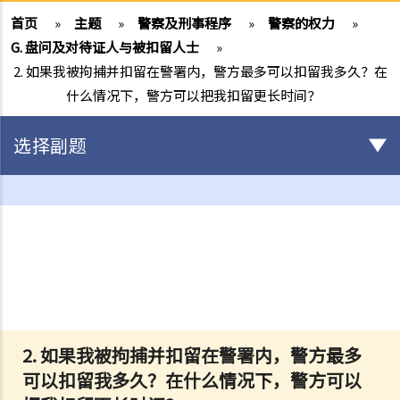
首页
»
主题
»
警察及刑事程序
»
警察的权力
»
G. 盘问及对待证人与被扣留人士
»
2. 如果我被拘捕并扣留在警署内，警方最多可以扣留我多久？在
什么情况下，警方可以把我扣留更长时间？
选择副题
刑事责任及刑罚种类
A. 刑罚的种类
B. 少年犯
1. 儿童会否需要负上刑事责任？
2. 儿童 / 少年罪犯的刑罚，是否有别于成人罪犯？
C. 刑事案底
2. 如果我被拘捕并扣留在警署内，警方最多
在什么情况下，刑事案底可被删除？
可以扣留我多久？在什么情况下，警方可以