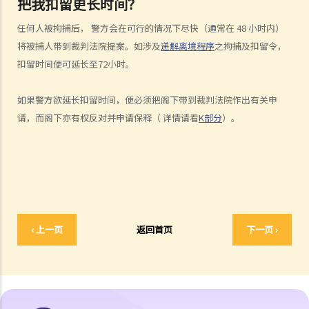
把我扣留更长时间？
刑事犯罪纪录及《罪犯自新条例》
A. 刑事犯罪纪录
任何人被拘捕后， 警方会在可行的情况下尽快（通常在 48 小时内）
将被捕人带到裁判法院提案。如涉及
递解离境程序
之拘捕及扣留令，
1. 定额罚款告票
扣留时间便可延长至72小时。
2. 签保守行为
3. 警司警诫计划
如果警方欲延长扣留时间，便必须把阁下带到裁判法院作出有关申
B. 《罪犯自新条例》
请，而阁下亦有权反对并申请保释（ 详情请看
K部分
）。
1. 缓刑
2. 羁留的命令
3. 社会服务令
4. 感化令
C. “已丧失时效”的定罪之含义
D. 披露已丧失时效的定罪
‹ 上一页
返回首页
下一页 ›
1. 在法庭程序中披露已丧失时效的定罪
2. 必须披露已丧失时效之定罪的情况
3. 不当披露已丧失时效之定罪的惩罚
4. 《罪犯自新条例》与性罪行定罪纪录查核计划