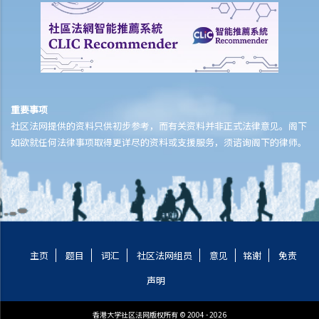
2. 如果我被拘捕并扣留在警署内，警方最多可以扣留我多久？在什么情
况下，警方可以把我扣留更长时间？
3. 我是否一定会被扣留48小时？
4. 当我被扣留在警署内及被警方盘问期间，我有什么权利可以保护自
己？在落口供时，我是否必定要回答警方每一条问题？
重要事项
5. 如果警方没有依照合法程序而进行盘问、搜查、拘捕、扣留或捡走物
社区法网提供的资料只供初步参考，而有关资料并非正式法律意见。阁下
品，可能会出现什么后果？
如欲就任何法律事项取得更详尽的资料或支援服务，须谘询阁下的律师。
6. 如果我被扣留在警署内，如何可以去找律师? 如果我无钱聘请律师，
我可否在这个阶段申请取得免费法律服务？
7. 如果我被扣留在警署内，而我想保释外出，可以怎办？
8. 如果警方对我作出不当行为（例如非法闯入私人地方或以武力迫
供），我可以怎样投诉他们？
9. 警察会面是如何进行的？
主页
题目
词汇
社区法网组员
意见
铭谢
免责
10. 我给警方提供了一份证人供词。其后，我被拘捕及控告。控方可以
声明
利用我的证人供词指证我吗？
11. 我发现我的供词有误，但我已经在供词上签署，我应该怎样做？
香港大学社区法网版权所有 © 2004 - 2026