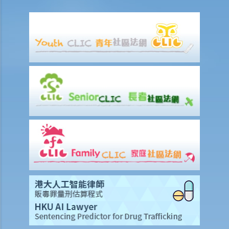
D. 秘密监视及截取通讯
E. 逮捕的权力
1. 警方可以在什么情况下拘捕我？他们是否要先取得拘捕令才可作出拘
捕？
2. 在被捕时，我有什么权利可以保护自己？
3. 拒捕有什么后果？
4. 如我认为自己被错误拘捕，应该怎样做？
5. 被捕后有什么程序？
6. 如果未成年人被捕，警方会主动联络其家长或师长吗？
7. 我知道我的未成年子女被捕，但我不知道他身处哪个警署，我该怎么
办？
8. 被捕后，我可以离开香港吗？
F. 《有组织及严重罪行条例》（第455章）赋予的权力
G. 盘问及对待证人与被扣留人士
1. 如果警方只是要求我到警署协助调查，我是否一定要去？他们可否把
我扣留在警署内？