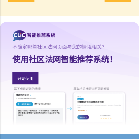
7. 如果买方要申请按揭贷款，应该如何处理？
8. 在签订临时买卖合约后，买方可否将物业转卖给他人（俗称「摸货」
交易）？
9. 买家可否在签订临时或正式买卖合约后拒绝完成购买凶宅？
正式卖买合约
不确定哪些社区法网页面与您的情境相关？
1. 签订正式买卖合约及缴付加付订金（大订）的一般步骤是怎样？
2. 我（作为买方）签订临时买卖合约后，才打算在正式买卖合约中加入
使用社区法网智能推荐系统！
配偶或父母的姓名。我可否这样做？
3. 如果我想将自己的单位出售或转让给一名家庭成员或亲戚，我应该留
开始使用
意甚么？
4. 如果我想把我的物业给我的丈夫/妻子，我应该签订买卖合约还是执行
「 送楼契」？
5. 住宅物业买卖合约所徵收的印花税（厘印费）是多少？
6.「住宅」及「商业」物业之印花税缴付手续是否有所不同？
7. 买方否可申请廷迟缴交印花税？
8. 物业买卖合约是否应在土地注册处注册？费用是多少？
9. 处理物业交易的律师费是多少？有关费用是否按楼价之定额比例计