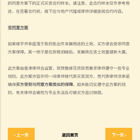
的同意方案下的正式买卖合约样本。请注意，此合约样本仅作参考用
佣金给第一间地产代理。请参阅表格4内的附表3 ─ 买方须支付的佣
途，在签署合约前，阁下应与地产代理或律师详细查阅合约内容。
金。如有疑问，可向阁下的律师查询。
10. 如果我对受讬的地产代理的服务感到不满，可向谁投诉？
非同意方案
11. 在买入单位前，我发现地产代理曾向我提供错误的资料，或忘记向
我告诉一些重要事项。我可否终止临时买卖合约，并向该地产代理（及
如果楼宇并非座落于政府批出作发展用途的土地，买方便会受非同意
其雇主）索偿？
方案保障。其一例子是在拆毁旧楼后，发展商在该土地重建新大厦。
临时买卖合约
1. 我想买入某单位。在签署临时卖买合约及缴付临时订金（细订）前，
此方案由香港律师会监管，就预售楼花项目而要求律师遵守一些专业
我应该先做些甚么？
规则。此方案亦容许同一间律师楼代表买卖双方，而代表律师须承诺
2. 如果物业是连租约卖出，买卖双方应留意甚么？
确保
买方受到与
同意方案类似的保障
。如未能切实遵守此方案的规
3. 临时买卖合约一般会包含甚么条款？
则，有关律师会被视为专业失当及可被买方追讨赔偿。
4. 临时买卖合约是否需要加盖印花（打厘印）及注册？
5. 在签订临时买卖合约时，如物业仍有未解除的按揭，买方应留意甚
么？
6. 如果买方有意购入的单位是负资产（售价未能完全抵销未清还的按揭
贷款），买方可如何减低风险？
‹ 上一页
返回首页
下一页 ›