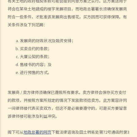
2. 作为卖方 / 业主，如果我透过地产代理放售自己的单位，是否一定要
有关土地的政府租契条款可能会提到同意方案之实行。这方案适用于
将会在某块土地建成的楼宇发展项目，而地政总署署长须确保发展商
签署地产代理协议？
附合一些条件，才批准该发展商出售楼花，买方因而可获得保障。有
3. 地产代理可否同时为买卖双方服务？
关条件涉及下列范畴：
4. 如果地产代理同时代表卖方（即本人）及买方，我可否支付较少的佣
金？
发展商的财政状况及融资安排；
5. 我想买楼。如地产代理介绍楼盘给我，他 / 她应提供甚么服务？我可
买卖合约的条款；
以索取甚么资料？
大厦公契的条款；
6. 作为买方，如果我要求地产代理介绍楼盘及安排我视察单位，是否一
售楼书的内容；及
定要签署地产代理协议？
进行预售的方式。
7. 如果地产代理同时代表卖方及买方（即本人），我可否支付较少的佣
金？
8. 如果我与某地产代理签订地产代理协议（表格4），而该代理向我介
发展商 / 卖方律师须确保已遵照所有要求。卖方律师会保存买方支付
绍一个单位，但最后我透过另一间地产代理或从卖方直接购入该单位，
的款项，并按照方案所规定的情况下发放款项给卖方。此方案容许同
情况将会怎样？
一间律师楼代表买卖双方，但这不是必需要遵守的，可是买方要留意
该律师楼可能涉及利益冲突。
9. 如果我与某地产代理签订地产代理协议（表格4），而该代理向我介
绍一个单位，但最后由我的亲人（如配偶）透过另一间地产代理或从卖
阁下可从
地政总署的网页
下载法律谘询及田土转易处第72号通函附录3
方直接购入该单位，情况将会怎样？ 在这种情况下，阁下仍可能要支付