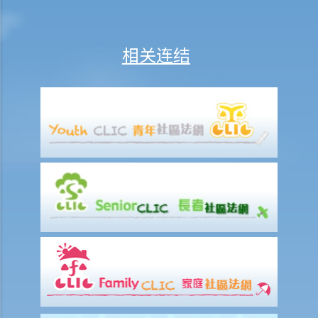
算？
10. 临时卖买合约和正式卖买合约的条款有差异，情况会怎样？
相关连结
11. 如果卖方/买方预期他会离开香港，因此无法签署正式买卖合约，他
可以做甚么？
违反买卖合约的后果
1. 如果合约一方有其他过失（例如卖方把单位厨房内的一个小窗口打
破），另外一方可否终止买卖合约或追讨赔偿？
完成买卖交易
1. 双方在签署正式买卖合约后但于交楼日之前，有一些新费用出现（例
如关于大厦的维修费），这些费用应由卖方或买方负担？
买卖居者有其屋
买卖兴建中的物业（楼花）
1. 预售楼花的「同意方案」及「非同意方案」有何分别？
2. 如果发展商 / 卖方未能如期完成兴建工程，因而延迟了交楼日期，买
方可否终止买卖合约及追讨赔偿？