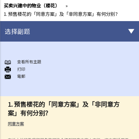
买卖兴建中的物业（楼花）
»
1. 预售楼花的「同意方案」及「非同意方案」有何分别？
选择副题
香港土地业权的基本概念
1. 我在一幢多层大厦内拥有一个单位，我是否持有政府租契？
查看所有主題
打印
2. 物业拥有权之形式有几多种类？「全权拥有」、「联权共有」、「分
電郵
权共有」有何分别？
3. 如果我是联权共有/分权共有业主之一，我可以出售我的物业吗？
4. 我不是物业的登记 / 注册业主（在土地注册处注册的楼契并无写上本
1. 预售楼花的「同意方案」及「非同意方
人的姓名），但该物业的全部或部分楼价由我支付。我是否有该物业的
案」有何分别？
话事权？我可否阻止「注册业主」出售物业？
地产代理服务（连同买卖程序之概述）
同意方案
1. 我想卖出自己的单位。地产代理可为我提供甚么服务？