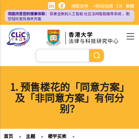
跳
捐款支持
+网站指南
EN
繁體
转
彻底改变您的搜索体验：
探索全新的人工智能
社区法网智能推荐系统
，助
到
您轻松查找相关页面
主
要
内
容
搜
索
1. 预售楼花的「同意方案」
及「非同意方案」有何分
别？
首页
»
主题
»
楼宇买卖
»