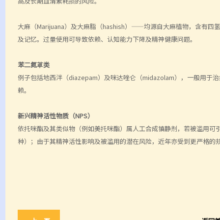
高及长期血清素耗损的风险。
大麻（Marijuana）及大麻脂（hashish）——均源自大麻植物，
及记忆。过量使用可导致依赖、认知能力下降及精神健康问题。
苯二氮䓬类
例子包括地西泮（diazepam）及咪达唑仑（midazolam），一
赖。
新兴精神活性物质（NPS）
依托咪酯及其类似物（例如美托咪酯）属人工合成镇静剂，若被滥用可
种）；由于其精神活性影响及被滥用的潜在风险，近年亦受到更严格的