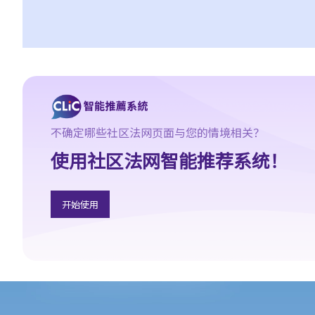
G. 在香港以外地方参与危险药物罪行
H. 处理已知道或有合理理由相信为代表贩毒得益的财产
I. 在药物影响下驾驶汽车
a. 在指明毒品影响下驾驶汽车而未能妥当控制（《道路交通条例》
（第374章）第39J条）
b. 在体内含有任何浓度的指明毒品下驾驶汽车（《道路交通条例》
（第374章）第39K条）
不确定哪些社区法网页面与您的情境相关？
c. 在非指明药物影响下驾驶汽车而未能妥当控制（《道路交通条
使用社区法网智能推荐系统！
例》（第374章）第39L条）
d.《道路交通条例》（第374章）第39J、39K及39L条罪行比较表
1. 司机可否拒绝接受检查或拒绝提供血液／尿液样本？
开始使用
2. 我在前一天使用过大麻，翌日被警方截停时，药效已退，但药物
测试仍显示体内有大麻，这是否仍属药后驾驶？
与第1部毒药有关的罪行
A. 何谓「第1部毒药」？
1. 朋友给我的「药物」并不是《危险药物条例》禁止的一般毒品，