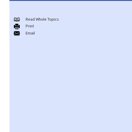
甚么是「危险药物」？
取得、供应及管有危险药物的法定授权及其他豁免
Read Whole Topics
危险药物罪行
Print
Email
A. 管有危险药物（《危险药物条例》第8条）
1. 管有的实质元素
1. 如药物已被吸食，仍算是「管有」吗？
2. 如在与被告有关的单位内发现危险药物，是否足以证明被告管有
该等危险药物？
2. 管有的主观要素
3. 量刑
1. 如在太空油中另外发现可卡因或甲基安非他明等非法物质，量刑
时会按每种药物分别计算，还是作整体评估？
B. 管有供吸食、吸服、服食或注射危险药物用的管筒、设备等
C. 贩运危险药物