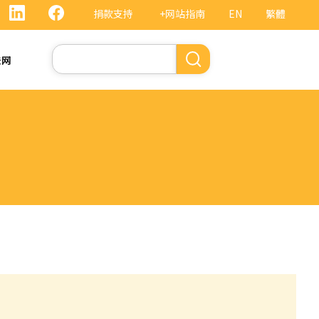
捐款支持
+网站指南
EN
繁體
搜
法网
索