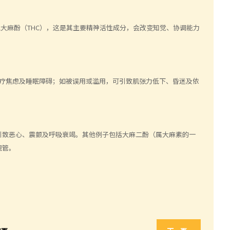
含有四氢大麻酚（THC），这是其主要精神活性成分，会改变知觉、协调能力
般用于治疗焦虑及睡眠障碍；如被误用或滥用，可引致肌张力低下、昏迷及依
引致恶心、震颤及呼吸衰竭。其他例子包括大麻二酚（属大麻素的一
规管。