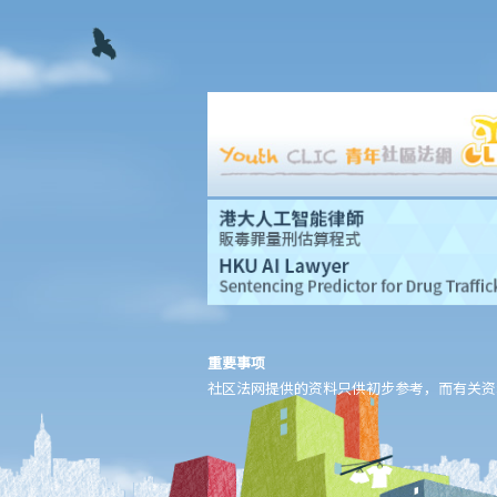
这是否代表它们是合法的？
B. 非法管有第1部毒药
1. 对于未被列为《危险药物条例》（第134章）下危险药物、但属第
1部毒药的新型药物，法庭会如何决定量刑？
C. 非法销售第1部毒药
与另类吸烟产品有关的其他罪行
A. 吸烟与吸烟行为
B. 在公众地方吸烟
C. 进口、宣传、制造、售卖或为商业目的管有另类吸烟产品
执法及罪行的惩处
A. 没收金钱、财产或物件（《危险药物条例》第56条）
重要事项
B. 送往戒毒治疗中心的羁留令（《戒毒所条例》第4条）
社区法网提供的资料只供初步参考，而有关资