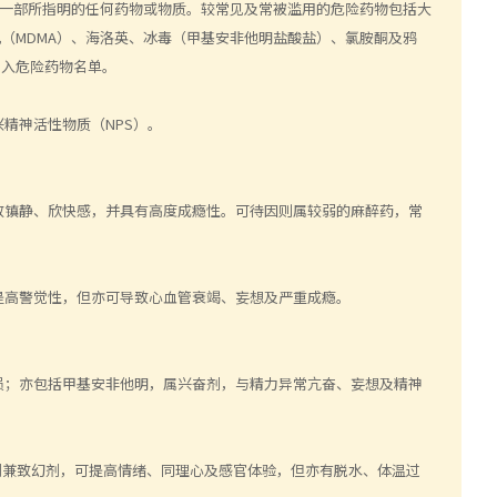
一部所指明的任何药物或物质。较常见及常被滥用的危险药物包括大
丸（MDMA）、海洛英、冰毒（甲基安非他明盐酸盐）、氯胺酮及鸦
列入危险药物名单。
精神活性物质（NPS）。
致镇静、欣快感，并具有高度成瘾性。可待因则属较弱的麻醉药，常
提高警觉性，但亦可导致心血管衰竭、妄想及严重成瘾。
损；亦包括甲基安非他明，属兴奋剂，与精力异常亢奋、妄想及精神
剂兼致幻剂，可提高情绪、同理心及感官体验，但亦有脱水、体温过