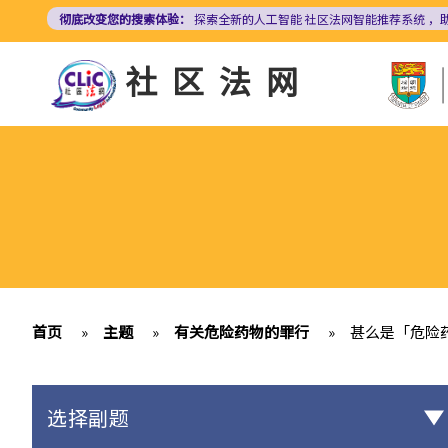
跳
彻底改变您的搜索体验：
探索全新的人工智能
社区法网智能推荐系统
，
转
到
社区法网
主
要
内
容
首页
»
主题
»
有关危险药物的罪行
»
甚么是「危险
选择副题