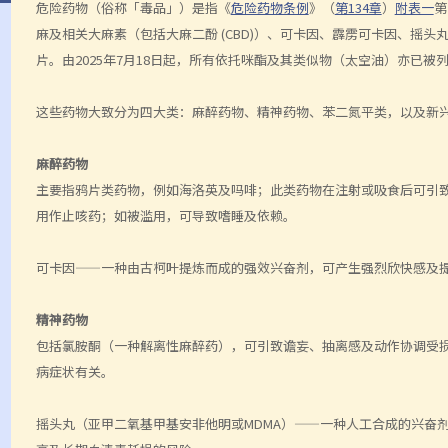
危险药物（俗称「毒品」）是指《
危险药物条例
》（
第134章
）
附表一
第
麻及相关大麻素（包括大麻二酚 (CBD)）、可卡因、霹雳可卡因、摇头
片。由2025年7月18日起，所有依托咪酯及其类似物（太空油）亦已被
这些药物大致分为四大类：麻醉药物、精神药物、苯二氮平类，以及新兴
麻醉药物
主要指鸦片类药物，例如海洛英及吗啡；此类药物在注射或吸食后可引
用作止咳药；如被滥用，可导致嗜睡及依赖。
可卡因——一种由古柯叶提炼而成的强效兴奋剂，可产生强烈欣快感及
精神药物
包括氯胺酮（一种解离性麻醉药），可引致谵妄、抽离感及动作协调受
病症状有关。
摇头丸（亚甲二氧基甲基安非他明或MDMA）——一种人工合成的兴奋