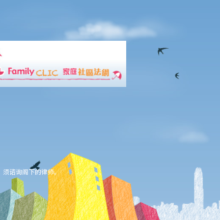
，须谘询阁下的律师。