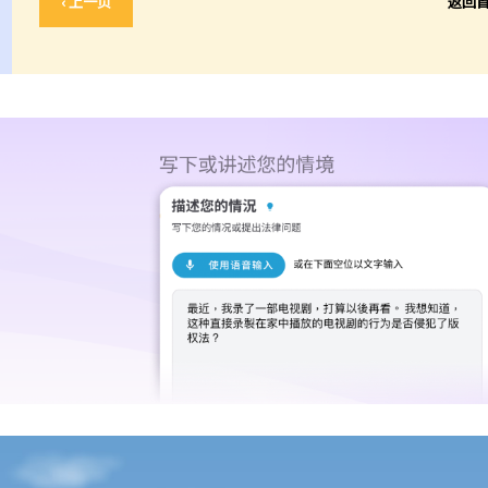
‹ 上一页
返回