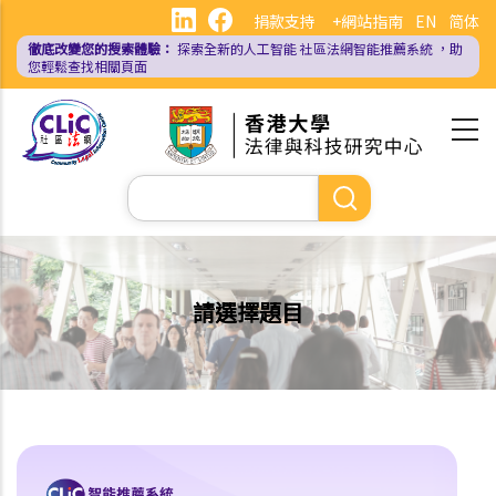
移
捐款支持
+網站指南
EN
简体
至
徹底改變您的搜索體驗：
探索全新的人工智能
社區法網智能推薦系統
，助
主
您輕鬆查找相關頁面
內
容
Search
請選擇題目