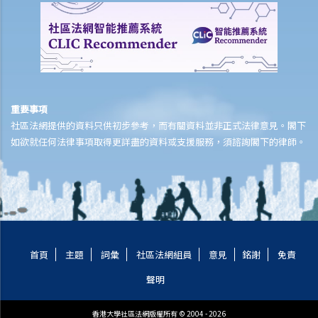
重要事項
社區法網提供的資料只供初步參考，而有關資料並非正式法律意見。閣下
如欲就任何法律事項取得更詳盡的資料或支援服務，須諮詢閣下的律師。
首頁
主題
詞彙
社區法網組員
意見
銘謝
免責
聲明
香港大學社區法網版權所有 © 2004 - 2026