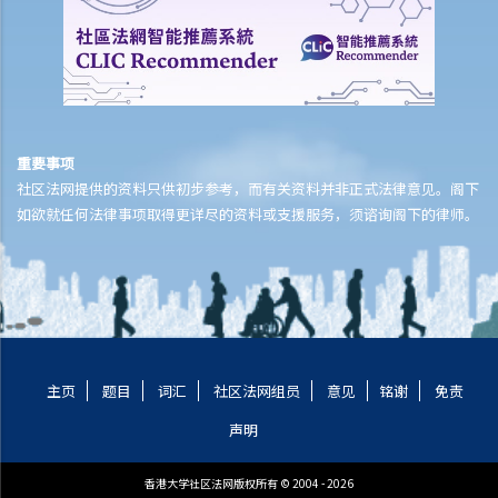
收数公司
1. 什么是收数公司？
2. 非法收债活动
3. 如何应付收数公司？
重要事项
社区法网提供的资料只供初步参考，而有关资料并非正式法律意见。阁下
如欲就任何法律事项取得更详尽的资料或支援服务，须谘询阁下的律师。
主页
题目
词汇
社区法网组员
意见
铭谢
免责
声明
香港大学社区法网版权所有 © 2004 - 2026