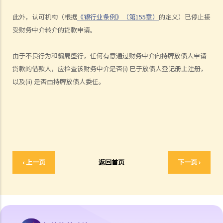
1. 借钱给亲戚是否需要遵守《放债人条例》（第163章）？
此外，认可机构（根据
《银行业条例》（第155章）
的定义）已停止接
2. 放债人能否通过合约避免《放债人条例》（第163章）的规管？
受财务中介转介的贷款申请。
3. 《放债人条例》（第163章）是否涵盖租购交易？
4. 在放债及借款方面，银行与持牌放债人有哪些分别？
由于不良行为和骗局盛行，任何有意通过财务中介向持牌放债人申请
贷款的借款人，应检查该财务中介是否(i) 已于放债人登记册上注册，
《当押商条例》
以及(ii) 是否由持牌放债人委任。
1. 质押及当押是甚么?
2. 哪些人需要获得当押商牌照？
3. 申请牌照的资格要求是什么？
4. 如何申请当押商牌照、转让牌照或转换处所？
5. 借款人和当押物品的资料
A. 借款人资料
‹ 上一页
返回首页
下一页 ›
B. 拥有人授权将物品当押
6. 经营当押商业务
A. 对当押商收取当押物品时的禁制
B. 贷款的利息监管