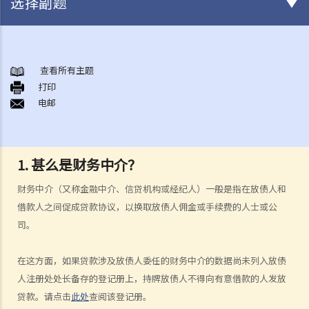
选择副题
《放债人条例》
1. 谁需要获得放债人牌照？
查看所有主题
打印
2. 谁受到《放债人条例》（第163章）的保障？
电邮
3. 放债人的领牌事宜
4. 利率规管
5. 其他要求
1. 甚么是财务中介？
A. 格式要求
B. 借款人提前偿还贷款
财务中介（又称金融中介、信贷机构或经纪人）一般是指在放债人和
C. 非法协议
借款人之间促成贷款协议，以换取放债人佣金或手续费的人士或公
D. 对放债广告的限制
司。
E. 贷款保证形式的限制
在这方面，如果贷款涉及放债人委任的财务中介的数据尚未列入放债
6. 重新商议敲诈性交易
人注册处处长备存的登记册上，持牌放债人不得向有意借款的人发放
7. 对持牌放债人的投诉
贷款。请点击
此处
查阅该登记册。
8. 常见问题