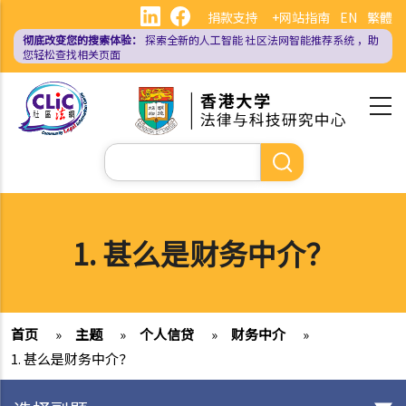
跳
捐款支持
+网站指南
EN
繁體
转
彻底改变您的搜索体验：
探索全新的人工智能
社区法网智能推荐系统
，助
到
您轻松查找相关页面
主
要
内
容
搜
索
1. 甚么是财务中介？
首页
»
主题
»
个人信贷
»
财务中介
»
1. 甚么是财务中介？