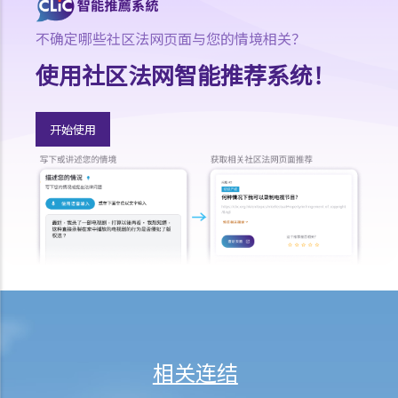
C. 当票及总登记册
D. 交回物品及未赎回物品
不确定哪些社区法网页面与您的情境相关？
E. 如当押的货品如属赃物，应如何处理？
使用社区法网智能推荐系统！
F. 当押商就损失或损害须负的法律责任
常见信贷类型
开始使用
1. 贷款
A. 市场上有哪些主要的银行贷款类型?
B. 贷款协议
1. 用途条款
2. 先决条件
3. 陈述及保证
4. 契约及承诺
5. 利息
6. 收费、佣金及费用
相关连结
7. 偿还贷款
8. 违约—贷款人何时可以终止贷款协议，并要求还款及收取所有其他应