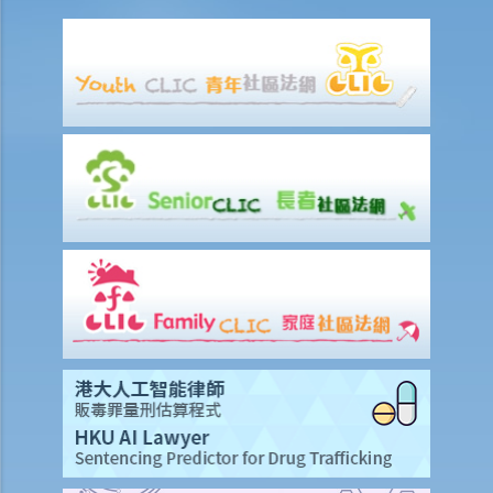
付款项？
9. 抵销
2. 透支
3. 信用卡
A. 发卡机构、持卡人及商户之间的关系
B. 信贷额度
C. 利息、财务费用和其他费用及收费
D. 还款
E. 未经授权的交易
F. 退款保障
G. 针对发卡银行的投诉
财务中介
1. 甚么是财务中介？
2. 不良财务中介公司的行骗手法
3. 进一步资料及投诉