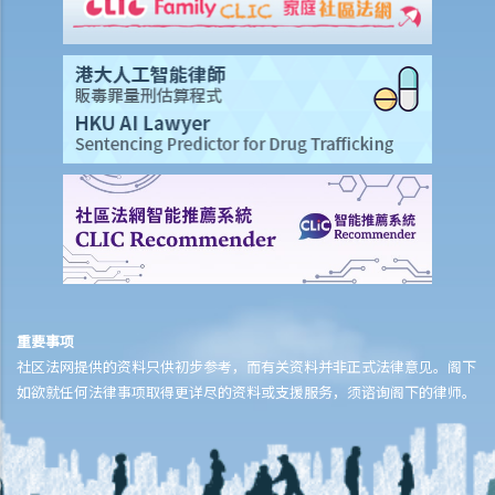
付款项？
9. 抵销
2. 透支
3. 信用卡
A. 发卡机构、持卡人及商户之间的关系
B. 信贷额度
C. 利息、财务费用和其他费用及收费
D. 还款
E. 未经授权的交易
F. 退款保障
重要事项
G. 针对发卡银行的投诉
社区法网提供的资料只供初步参考，而有关资料并非正式法律意见。阁下
财务中介
如欲就任何法律事项取得更详尽的资料或支援服务，须谘询阁下的律师。
1. 甚么是财务中介？
2. 不良财务中介公司的行骗手法
3. 进一步资料及投诉