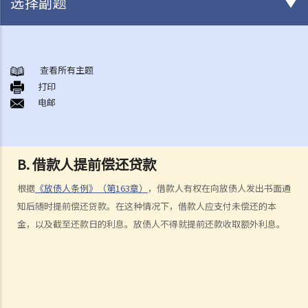
选择副题
《放债人条例》
1. 谁需要获得放债人牌照？
查看所有主题
打印
2. 谁受到《放债人条例》（第163章）的保障？
电邮
3. 放债人的领牌事宜
4. 利率规管
5. 其他要求
B. 借款人提前偿还贷款
A. 格式要求
B. 借款人提前偿还贷款
根据
《放债人条例》（第163章）
，借款人有权在向放债人发出书面通
C. 非法协议
知后随时提前偿还贷款。在这种情况下，借款人应支付未偿还的本
D. 对放债广告的限制
金，以及截至还款日的利息。放债人不得就提前还款收取额外利息。
E. 贷款保证形式的限制
6. 重新商议敲诈性交易
7. 对持牌放债人的投诉
8. 常见问题