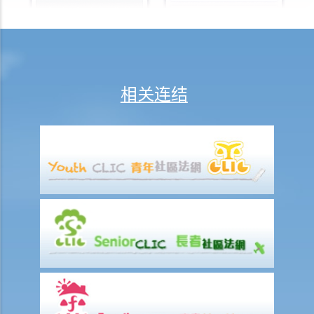
C. 当票及总登记册
D. 交回物品及未赎回物品
E. 如当押的货品如属赃物，应如何处理？
F. 当押商就损失或损害须负的法律责任
相关连结
常见信贷类型
1. 贷款
A. 市场上有哪些主要的银行贷款类型?
B. 贷款协议
1. 用途条款
2. 先决条件
3. 陈述及保证
4. 契约及承诺
5. 利息
6. 收费、佣金及费用
7. 偿还贷款
8. 违约—贷款人何时可以终止贷款协议，并要求还款及收取所有其他应