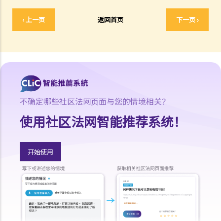
1. 借钱给亲戚是否需要遵守《放债人条例》（第163章）？
‹ 上一页
返回首页
下一页 ›
2. 放债人能否通过合约避免《放债人条例》（第163章）的规管？
3. 《放债人条例》（第163章）是否涵盖租购交易？
4. 在放债及借款方面，银行与持牌放债人有哪些分别？
《当押商条例》
1. 质押及当押是甚么?
2. 哪些人需要获得当押商牌照？
不确定哪些社区法网页面与您的情境相关？
3. 申请牌照的资格要求是什么？
使用社区法网智能推荐系统！
4. 如何申请当押商牌照、转让牌照或转换处所？
5. 借款人和当押物品的资料
开始使用
A. 借款人资料
B. 拥有人授权将物品当押
6. 经营当押商业务
A. 对当押商收取当押物品时的禁制
B. 贷款的利息监管