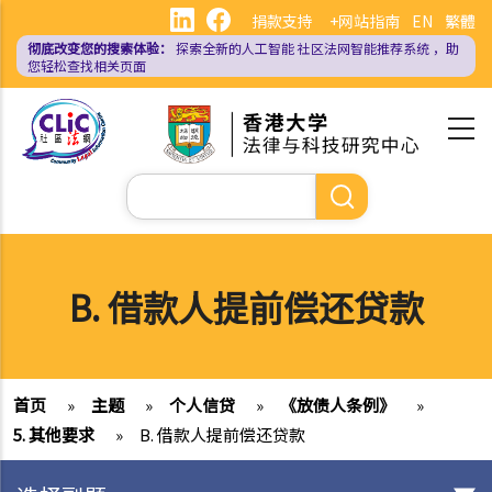
跳
捐款支持
+网站指南
EN
繁體
转
彻底改变您的搜索体验：
探索全新的人工智能
社区法网智能推荐系统
，助
到
您轻松查找相关页面
主
要
内
容
搜
索
B. 借款人提前偿还贷款
首页
»
主题
»
个人信贷
»
《放债人条例》
»
5. 其他要求
»
B. 借款人提前偿还贷款