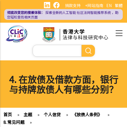
跳
捐款支持
+网站指南
EN
繁體
转
彻底改变您的搜索体验：
探索全新的人工智能
社区法网智能推荐系统
，助
到
您轻松查找相关页面
主
要
内
容
搜
索
4. 在放债及借款方面，银行
与持牌放债人有哪些分别？
首页
»
主题
»
个人信贷
»
《放债人条例》
»
8. 常见问题
»