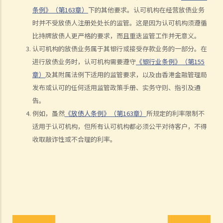
条例》（第163章）
下的其他要求。认可机构在经营放债业务
7. 对持牌放债人的投诉
时并不受放债人注册处处长的监管。这是因为认可机构须遵循
8. 常见问题
比持牌放债人更严格的要求，而且重迭监管工作并无意义。
1. 借钱给亲戚是否需要遵守《放债人条例》（第163章）？
认可机构的放债业务属于其银行或接受存款业务的一部分。在
2. 放债人能否通过合约避免《放债人条例》（第163章）的规管？
进行放债业务时，认可机构需要遵守
《银行业条例》（第155
3. 《放债人条例》（第163章）是否涵盖租购交易？
章）
及其附属法例下适用的监管要求，以及由香港金融管理局
4. 在放债及借款方面，银行与持牌放债人有哪些分别？
发布或认可的任何适用监管政策手册、实务守则、指引及通
《当押商条例》
告。
例如，虽然
《放债人条例》（第163章）
所规定的利率限制不
1. 质押及当押是甚么?
适用于认可机构，但所有认可机构都必须公平对待客户，不得
2. 哪些人需要获得当押商牌照？
收取敲诈性或不合理的利率。
3. 申请牌照的资格要求是什么？
4. 如何申请当押商牌照、转让牌照或转换处所？
5. 借款人和当押物品的资料
A. 借款人资料
B. 拥有人授权将物品当押
6. 经营当押商业务