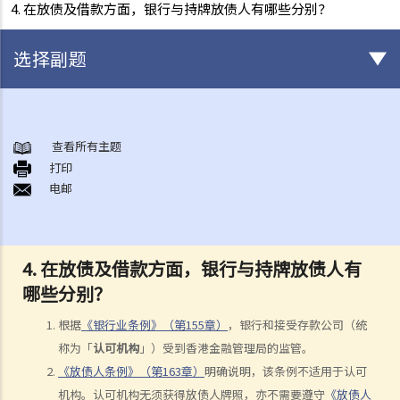
4. 在放债及借款方面，银行与持牌放债人有哪些分别？
选择副题
《放债人条例》
1. 谁需要获得放债人牌照？
查看所有主题
打印
2. 谁受到《放债人条例》（第163章）的保障？
电邮
3. 放债人的领牌事宜
4. 利率规管
5. 其他要求
4. 在放债及借款方面，银行与持牌放债人有
A. 格式要求
哪些分别？
B. 借款人提前偿还贷款
C. 非法协议
根据
《银行业条例》（第155章）
，银行和接受存款公司（统
D. 对放债广告的限制
称为「
认可机构
」）受到香港金融管理局的监管。
E. 贷款保证形式的限制
《放债人条例》（第163章）
明确说明，该条例不适用于认可
机构。认可机构无须获得放债人牌照，亦不需要遵守
《放债人
6. 重新商议敲诈性交易