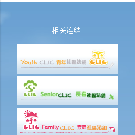
6. 收费、佣金及费用
7. 偿还贷款
8. 违约—贷款人何时可以终止贷款协议，并要求还款及收取所有其他应
付款项？
相关连结
9. 抵销
2. 透支
3. 信用卡
A. 发卡机构、持卡人及商户之间的关系
B. 信贷额度
C. 利息、财务费用和其他费用及收费
D. 还款
E. 未经授权的交易
F. 退款保障
G. 针对发卡银行的投诉
财务中介
1. 甚么是财务中介？