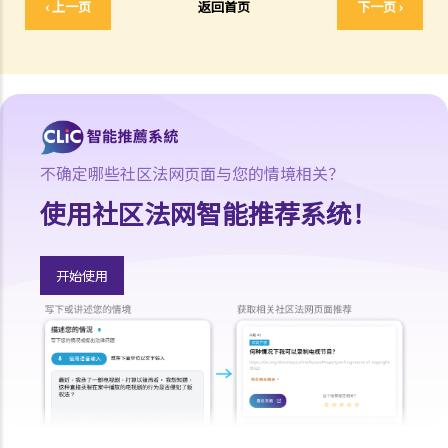
‹ 上一页
返回首页
下一页 ›
A. 对当押商收取当押物品时的禁制
B. 贷款的利息监管
C. 当票及总登记册
D. 交回物品及未赎回物品
E. 如当押的货品如属赃物，应如何处理？
F. 当押商就损失或损害须负的法律责任
不确定哪些社区法网页面与您的情境相关？
常见信贷类型
使用社区法网智能推荐系统！
1. 贷款
A. 市场上有哪些主要的银行贷款类型?
开始使用
B. 贷款协议
1. 用途条款
2. 先决条件
3. 陈述及保证
4. 契约及承诺
5. 利息