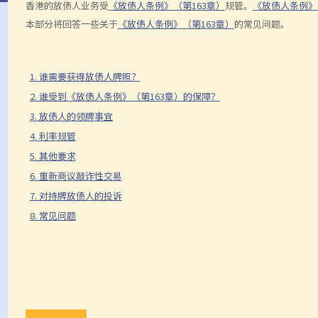
香港的放债人业务受
《放债人条例》（第163章）
规管。
《放债人条例》
本部分将回答一些关于
《放债人条例》（第163章）
的常见问题。
1. 谁需要获得放债人牌照？
2. 谁受到《放债人条例》（第163章）的保障？
3. 放债人的领牌事宜
4. 利率规管
5. 其他要求
6. 重新商议敲诈性交易
7. 对持牌放债人的投诉
8. 常见问题