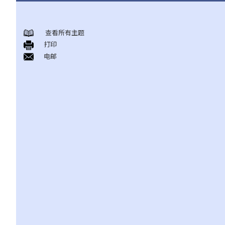
《放债人条例》
查看所有主题
1. 谁需要获得放债人牌照？
打印
2. 谁受到《放债人条例》（第163章）的保障？
电邮
3. 放债人的领牌事宜
4. 利率规管
5. 其他要求
A. 格式要求
B. 借款人提前偿还贷款
C. 非法协议
D. 对放债广告的限制
E. 贷款保证形式的限制
6. 重新商议敲诈性交易
7. 对持牌放债人的投诉
8. 常见问题
1. 借钱给亲戚是否需要遵守《放债人条例》（第163章）？