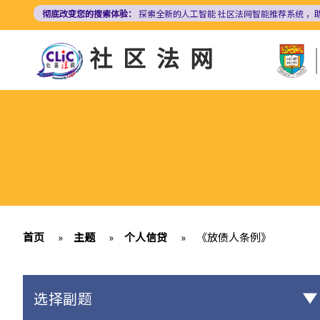
跳
彻底改变您的搜索体验：
探索全新的人工智能
社区法网智能推荐系统
，
转
到
社区法网
主
要
内
容
首页
»
主题
»
个人信贷
»
《放债人条例》
选择副题