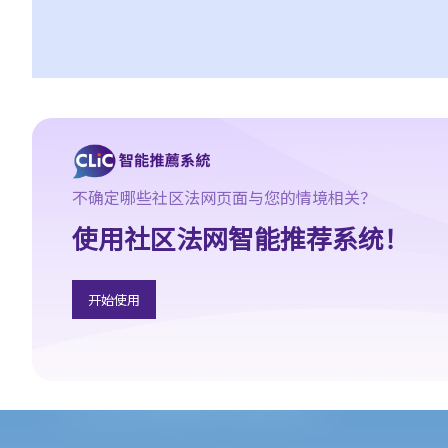
2. 放债人能否通过合约避免《放债人条例》（第163章）的规管？
3. 《放债人条例》（第163章）是否涵盖租购交易？
4. 在放债及借款方面，银行与持牌放债人有哪些分别？
《当押商条例》
1. 质押及当押是甚么?
2. 哪些人需要获得当押商牌照？
3. 申请牌照的资格要求是什么？
不确定哪些社区法网页面与您的情境相关？
4. 如何申请当押商牌照、转让牌照或转换处所？
使用社区法网智能推荐系统！
5. 借款人和当押物品的资料
A. 借款人资料
开始使用
B. 拥有人授权将物品当押
6. 经营当押商业务
A. 对当押商收取当押物品时的禁制
B. 贷款的利息监管
C. 当票及总登记册