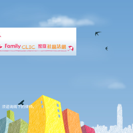
，须谘询阁下的律师。