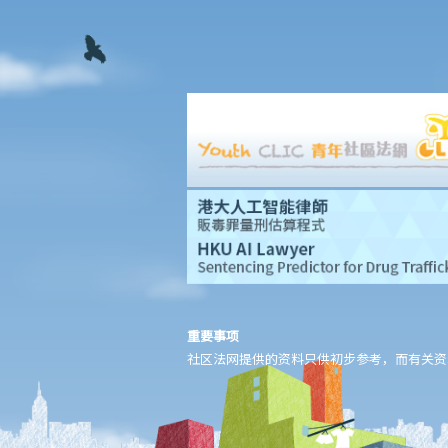
D. 交回物品及未赎回物品
E. 如当押的货品如属赃物，应如何处理？
F. 当押商就损失或损害须负的法律责任
常见信贷类型
1. 贷款
A. 市场上有哪些主要的银行贷款类型?
B. 贷款协议
1. 用途条款
2. 先决条件
3. 陈述及保证
4. 契约及承诺
5. 利息
重要事项
6. 收费、佣金及费用
社区法网提供的资料只供初步参考，而有关资
7. 偿还贷款
8. 违约—贷款人何时可以终止贷款协议，并要求还款及收取所有其
他应付款项？