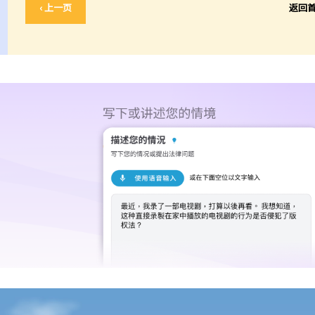
‹ 上一页
返回