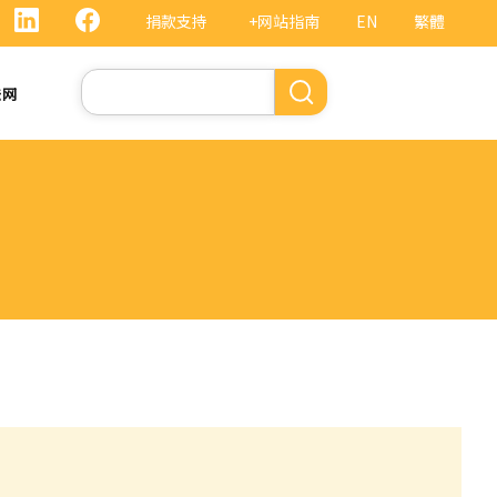
捐款支持
+网站指南
EN
繁體
搜
法网
索