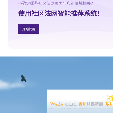
居民身分？
不确定哪些社区法网页面与您的情境相关？
5. 是否所有在香港出生的儿童都会自动获得居留权？
使用社区法网智能推荐系统！
6. 非中国籍人士或少数民族在香港是否享有与中国籍人士相同的权
利？
开始使用
移居香港的非本地人士（家人团聚）
1. 甚么人有权以保证人身分安排家庭成员来香港居住？如我是香港
的合法居民，本人在中国大陆（或其他地方）的家庭成员可否申请
移居香港？
2. 还有哪些其他类别的人士可申请移居香港？
3. 如有家庭成员移民香港的申请被拒绝，有否任何渠道可让我上
诉？
外籍家庭佣工
1. 我须向我的外籍家庭佣工支付多少工资？是否有标准雇佣合约可
供我和外籍家庭佣工签署？
2. 我的家庭佣工是否必须居于我的家中？
3. 聘用兼职的外籍家庭佣工是否合法？