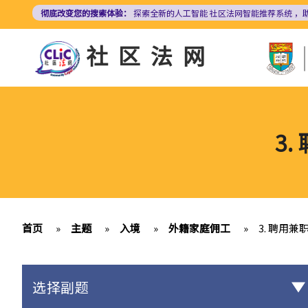
跳
彻底改变您的搜索体验：
探索全新的人工智能
社区法网智能推荐系统
，
转
到
社区法网
主
要
内
容
3
首页
»
主题
»
入境
»
外籍家庭佣工
»
3. 聘用
选择副题