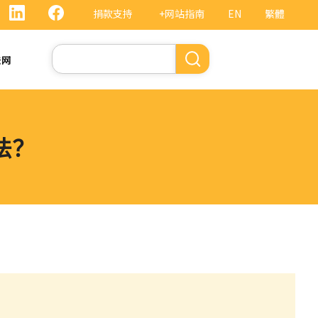
捐款支持
+网站指南
EN
繁體
搜
法网
索
法？