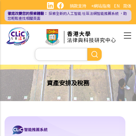
移
捐款支持
+網站指南
EN
简体
至
徹底改變您的搜索體驗：
探索全新的人工智能
社區法網智能推薦系統
，助
主
您輕鬆查找相關頁面
內
容
Search
資產安排及稅務