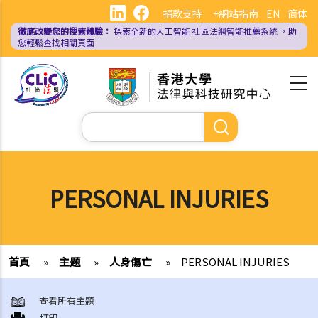
移
捐款支持
+網站指南
EN
简体
至
徹底改變您的搜索體驗：
探索全新的人工智能
社區法網智能推薦系統
，助
主
您輕鬆查找相關頁面
內
容
Search
PERSONAL INJURIES
首頁
»
主題
»
人身傷亡
»
PERSONAL INJURIES
查看所有主題
打印