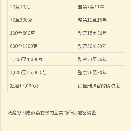
10
至
70
克
監禁
7
至
11
年
70
至
300
克
監禁
11
至
15
年
300
至
600
克
監禁
15
至
20
年
600
至
1200
克
監禁
20
至
23
年
1,200
至
4,000
克
監禁
23
至
26
年
4,000
至
15,000
克
監禁
26
至
30
年
超過
15,000
克
由量刑法官酌情決定
法庭會因應該藥物效力差異而作出適當調整。