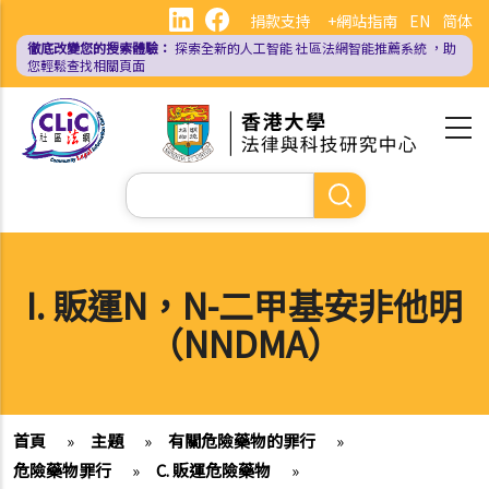
移
捐款支持
+網站指南
EN
简体
至
徹底改變您的搜索體驗：
探索全新的人工智能
社區法網智能推薦系統
，助
主
您輕鬆查找相關頁面
內
容
Search
I. 販運N，N-二甲基安非他明
（NNDMA）
首頁
»
主題
»
有關危險藥物的罪行
»
危險藥物罪行
»
C. 販運危險藥物
»