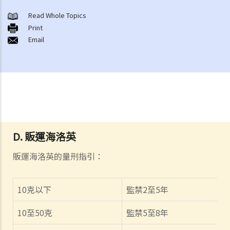
Read Whole Topics
Print
Email
D. 販運海洛英
販運海洛英的量刑指引：
10
克以下
監禁
2
至
5
年
10
至
50
克
監禁
5
至
8
年