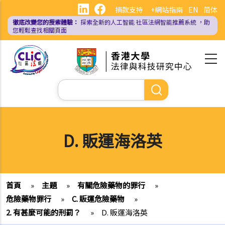
移
捐款支持
+網站指南
EN
简体
至
徹底改變您的搜索體驗：
探索全新的人工智能
社區法網智能推薦系統
，助
主
您輕鬆查找相關頁面
內
容
Search
D. 販運海洛英
首頁
»
主題
»
有關危險藥物的罪行
»
危險藥物罪行
»
C. 販運危險藥物
»
2. 有甚麼可能的刑罰？
»
D. 販運海洛英