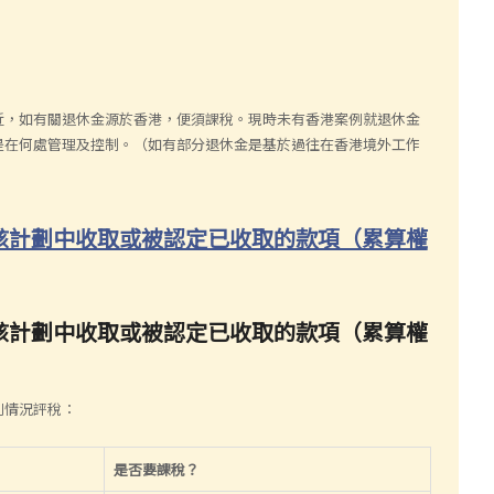
近，如有關退休金源於香港，便須課稅。現時未有香港案例就退休金
是在何處管理及控制。（如有部分退休金是基於過往在香港境外工作
從該計劃中收取或被認定已收取的款項（累算權
從該計劃中收取或被認定已收取的款項（累算權
列情況評稅：
是否要課稅？