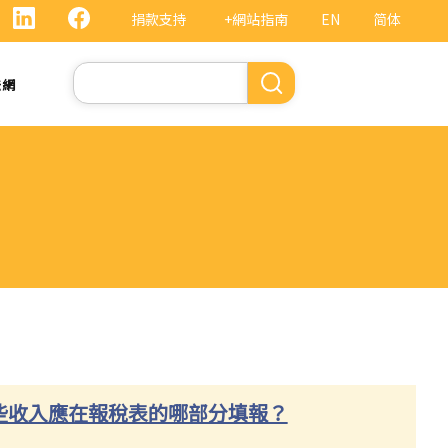
捐款支持
+網站指南
EN
简体
Search
法網
這些收入應在報稅表的哪部分填報？