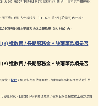
.60）第5部 [利得稅] 第7項 [應評稅利潤] 內，而不應申報在第4
不應在個別人士報稅表（B.I.R.60）第4部 [薪俸稅] 內申報。
業務的僱主薪酬及退休金報稅表（I.R. 56B）內。
 (B) 遣散費 / 長期服務金。該兩筆款項是否
 (B) 遣散費 / 長期服務金。該兩筆款項是否
須課稅。
按此
了解更多有關代通知金、遣散費和長期服務金法定計算
金可豁免課稅。但如閣下收取的遣散費 / 長期服務金超越按上述方法計