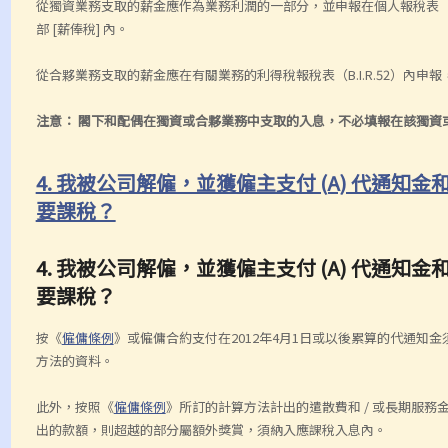
從獨資業務支取的薪金應作為業務利潤的一部分，並申報在個人報稅表（B.I.R
部 [薪俸稅] 內。
從合夥業務支取的薪金應在有關業務的利得稅報稅表（B.I.R.52）內申報，而
注意：
閣下和配偶在獨資或合夥業務中支取的入息，不必填報在該獨資或合夥
4. 我被公司解僱，並獲僱主支付 (A) 代通知金和
要課稅？
4. 我被公司解僱，並獲僱主支付 (A) 代通知金和
要課稅？
按《
僱傭條例
》或僱傭合約支付在2012年4月1日或以後累算的代通知金
方法的資料。
此外，按照《
僱傭條例
》所訂的計算方法計出的遣散費和 / 或長期服務
出的款額，則超越的部分屬額外獎賞，須納入應課稅入息內。