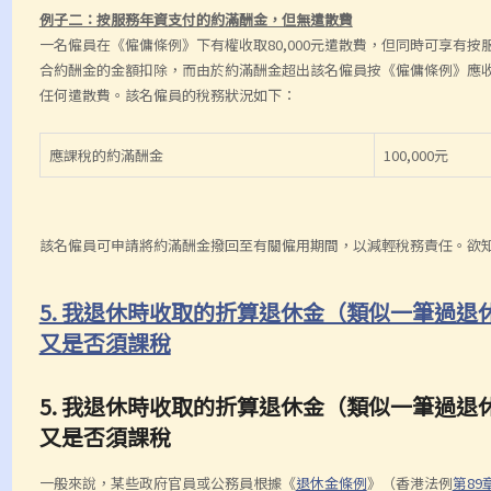
例子二：按服務年資支付的約滿酬金，但無遣散費
一名僱員在《僱傭條例》下有權收取80,000元遣散費，但同時可享有按服
合約酬金的金額扣除，而由於約滿酬金超出該名僱員按《僱傭條例》應收的
任何遣散費。該名僱員的稅務狀況如下：
應課稅的約滿酬金
100,000元
該名僱員可申請將約滿酬金撥回至有關僱用期間，以減輕稅務責任。欲
5. 我退休時收取的折算退休金（類似一筆過
又是否須課稅
5. 我退休時收取的折算退休金（類似一筆過
又是否須課稅
一般來說，某些政府官員或公務員根據《
退休金條例
》（香港法例
第89