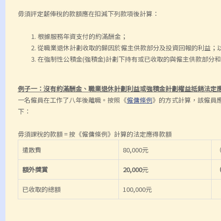
毋須評定薪俸稅的款額應在扣減下列款項後計算：
根據服務年資支付的約滿酬金；
從職業退休計劃收取的歸因於僱主供款部分及投資回報的利益；
在強制性公積金(強積金)計劃下持有或已收取的與僱主供款部分
例子一：沒有約滿酬金、職業退休計劃利益或強積金計劃權益抵銷法定
一名僱員在工作了八年後離職。按照《
僱傭條例
》的方式計算，該僱員應得
下：
毋須課稅的款額 = 按《僱傭條例》計算的法定應得款額
遣散費
80,000元
額外獎賞
20,000
元
已收取的總額
100,000元