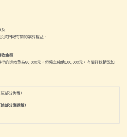
以及
和投資回報有關的累算權益。
應收金額
的遣散費為80,000元，但僱主給他100,000元。有關評稅情況如
（這部分免稅）
（這部分應課稅）