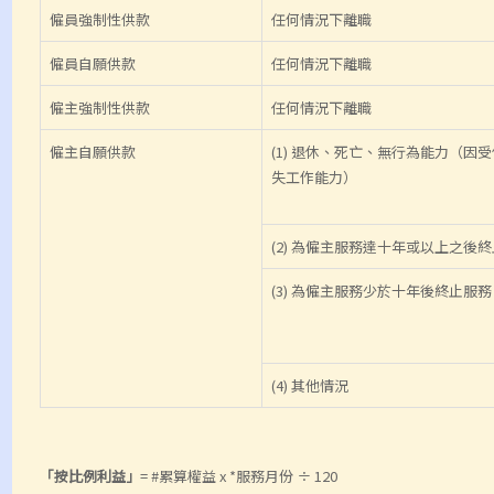
僱員強制性供款
任何情況下離職
僱員自願供款
任何情況下離職
僱主強制性供款
任何情況下離職
僱主自願供款
(1) 退休、死亡、無行為能力（因
失工作能力）
(2) 為僱主服務達十年或以上之後
(3) 為僱主服務少於十年後終止服務
(4) 其他情況
「按比例利益」
= #累算權益 x *服務月份 ÷ 120