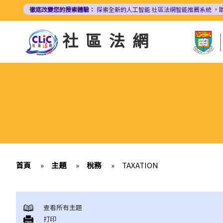
移
徹底改變您的搜索體驗：
探索全新的人工智能
社區法網智能推薦系統
，
至
主
社區法網
內
容
首頁
»
主題
»
稅務
»
TAXATION
查看所有主題
打印