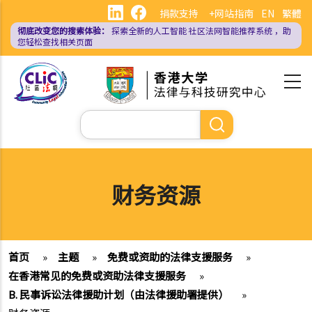
跳
捐款支持
+网站指南
EN
繁體
转
彻底改变您的搜索体验：
探索全新的人工智能
社区法网智能推荐系统
，助
到
您轻松查找相关页面
主
要
内
容
搜
索
财务资源
首页
»
主题
»
免费或资助的法律支援服务
»
在香港常见的免费或资助法律支援服务
»
B. 民事诉讼法律援助计划（由法律援助署提供）
»