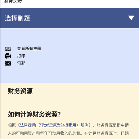
财务资源
选择副题
在香港常见的免费或资助法律支援服务
A. 刑事诉讼法律援助计划（由法律援助署提供）
查看所有主題
打印
1. 我是否需要先行接受经济审查，才可获得刑事诉讼法律援助？
電郵
财务资源
2. 我是否需要先行通过案情审查，才可获得刑事诉讼法律援助？
3. 如果我预备认罪，是否还可以获得法律援助？
财务资源
4. 我是否需要为刑事诉讼法律援助服务缴付任何费用？
刑事诉讼法律援助费用分担表
如何计算财务资源？
5. 刑事诉讼法律援助会否容许我选择我信任的代表律师？
根据《
法律援助（评定资源及分担费用）规例
》，财务资源是指申请
6. 如果我想申请刑事诉讼法律援助，需要办理什么手续？
人的可动用资产和每年可动用收入的总和。在计算财务资源时，已婚
7. 我要等候多久才知道申请结果？