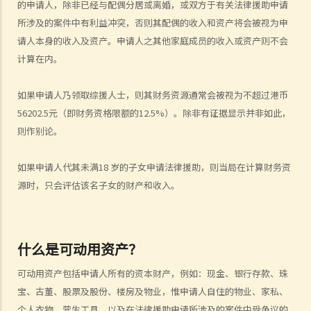
的申请人，除非已经与配偶分居或离婚，或双方于有关法律援助申请
8. 如果申请刑事诉讼法律援助被拒，我应该怎办？
所涉及的案件中有利益冲突，否则其配偶的收入和资产将会被视为申
B. 民事诉讼法律援助计划（由法律援助署提供）
请人本身的收入及资产。申请人之其他家庭成员的收入或资产则不会
1. 民事诉讼法律援助的经济审查
计算在内。
财务资源
如果申请人乃领取综援人士，则其财务资源通常会被视为不超过港币
2. 民事诉讼法律援助的案情审查
56202.5元（即财务资格限额的12.5%）。除非有证据显示并非如此，
3. 我是否需要为民事诉讼法律援助服务缴付任何费用？
则作别论。
4. 如果败诉，我是否需要支付对方的诉讼费？
5. 法律援助署会否容许我选择我信任的代表律师？
如果申请人代其未满18 岁的子女申请法律援助，则当局在计算财务资
6. 如果我想申请法律援助，需要办理什么手续？
源时，只会评估该名子女的财产和收入。
7. 如果我向法律援助署提供虚假资料，会有什么后果？
8. 在等候法律援助之申请结果期间，我是否需要就诉讼提交抗辩书？
9. 如果民事诉讼法律援助申请被拒，我应该怎办？
什么是可动用资产？
C. 当值律师计划（由当值律师服务提供）
可动用资产包括申请人所有的资本财产，例如：现金、银行存款、珠
1. 是否所有在裁判法院审理的案件，均已纳入「当值律师计划」内？
宝、古董、股票及股份、楼房及物业，惟申请人自住的物业、家私、
2. 我是否需要通过入息审查，才可获得「当值律师计划」提供律师代表
个人衣物、营生工具，以及在法律援助申请所涉及的案件中受争议的