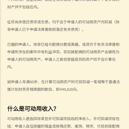
我进行诉讼？
财产并不包括在内。
3. 我是否需要为「当值律师计划」在裁判法院提供的服务缴付任何费
用？
任何尚未偿还债项或负债，均不会于申请人的可动用资产内扣减（除
4. 如果我想获得「当值律师计划」提供律师进行诉讼，需要办理什么手
非申请人已于申请法律援助前清还有关债务）。
续？
D. 港大校园免费法律咨询计划 (香港大学法律学院提供)
已婚的申请人，除非已经与配偶分居或离婚，或双方于有关法律援助
E. 免费法律谘询计划（由当值律师服务提供）
申请所涉及的案件中有利益冲突，否则其配偶的可动用资产会被视为
1. 如果我想向该项计划求助，以便取得免费的初步法律意见，需要办理
申请人的可动用资产。申请人之其他家庭成员的资产则不会计算在
什么手续？
内。
2. 当值律师服务会否拒绝为我提供免费法律谘询服务？
3. 根据免费法律咨询计划，我会否获安排法律代表？
如申请人年满60岁，在计算可动用资产时可获扣减一笔相等于普通法
援计划财务资格限额的数目，即449,620元。
F. 电话法律谘询计划（由当值律师服务提供）
G. 免费法律咨询专线（由香港律师会提供）
H. 无律师代表诉讼人资源中心（由司法机构提供）
什么是可动用收入？
I. 无律师代表民事程序法律谘询计划(程序谘询计划)（由政务司司长辧公
可动用收入是指扣除某些许可扣减项目后的净收入，许可扣减项目包
室辖下行政署提供）
括：申请人自住房屋的租金或按揭还款、差饷、税项、付给前度配偶