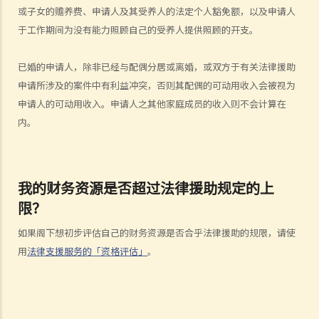
申请法律支援服务的「资格评估」
或子女的赡养费、申请人及其受养人的法定个人豁免额，以及申请人
举例说明
于工作期间为没有能力照顾自己的受养人提供照顾的开支。
A. 民事模拟个案
B. 刑事模拟个案
已婚的申请人，除非已经与配偶分居或离婚，或双方于有关法律援助
申请所涉及的案件中有利益冲突，否则其配偶的可动用收入会被视为
申请人的可动用收入。申请人之其他家庭成员的收入则不会计算在
内。
我的财务资源是否超过法律援助规定的上
限？
如果阁下想初步评估自己的财务资源是否合乎法律援助的规限，请使
用
法律支援服务的「资格评估」
。