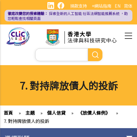
移
捐款支持
+網站指南
EN
简体
至
徹底改變您的搜索體驗：
探索全新的人工智能
社區法網智能推薦系統
，助
主
您輕鬆查找相關頁面
內
容
Search
7. 對持牌放債人的投訴
首頁
»
主題
»
個人信貸
»
《放債人條例》
»
7. 對持牌放債人的投訴