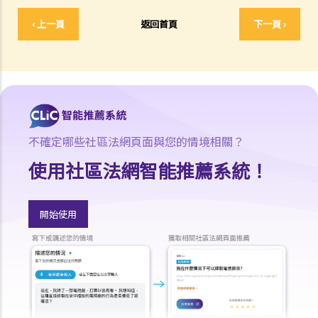
C. 當票及總登記冊
‹ 上一頁
返回首頁
下一頁 ›
D. 交回物品及未贖回物品
E. 如當押的貨品如屬贓物，應如何處理？
F. 當押商就損失或損害須負的法律責任
常見信貸類型
1. 貸款
A. 市場上有哪些主要的銀行貸款類型?
不確定哪些社區法網頁面與您的情境相關？
B. 貸款協議
使用社區法網智能推薦系統！
1. 用途條款
2. 先決條件
開始使用
3. 陳述及保證
4. 契約及承諾
5. 利息
6. 收費、佣金及費用
7. 償還貸款
8. 違約—貸款人何時可以終止貸款協議，並要求還款及收取所有其他應