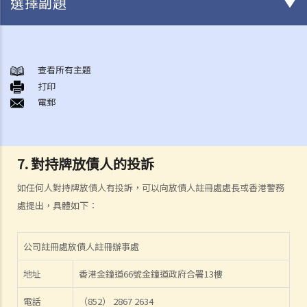
選擇副題
《放債人條例》
1. 誰需要獲得放債人牌照？
查看所有主題
打印
2. 誰受到《放債人條例》（第163章）的保障？
電郵
3. 放債人的領牌事宜
4. 利率規管
5. 其他要求
7. 對持牌放債人的投訴
A. 格式要求
B. 借款人提前償還貸款
如任何人對持牌放債人有投訴，可以向放債人註冊處處長或香港警務
C. 非法協議
處提出，具體如下：
D. 對放債廣告的限制
E. 貸款保證形式的限制
公司註冊處放債人註冊辦事處
6. 重新商議敲詐性交易
地址
香港金鐘道66號金鐘道政府合署13樓
7. 對持牌放債人的投訴
8. 常見問題
電話
（852） 2867 2634