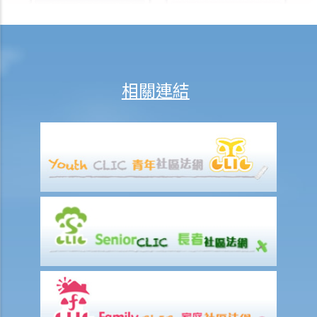
付款項？
9. 抵銷
2. 透支
3. 信用卡
相關連結
A. 發卡機構、持卡人及商戶之間的關係
B. 信貸額度
C. 利息、財務費用和其他費用及收費
D. 還款
E. 未經授權的交易
F. 退款保障
G. 針對發卡銀行的投訴
財務中介
1. 甚麼是財務中介？
2. 不良財務中介公司的行騙手法
3. 進一步資料及投訴