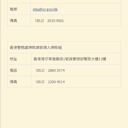
1. 借錢給親戚是否需要遵守《放債人條例》（第163章）？
電郵
mlu@cr.gov.hk
2. 放債人能否通過合約避免《放債人條例》（第163章）的規管？
傳真
（852） 2530 9001
3. 《放債人條例》（第163章）是否涵蓋租購交易？
4. 在放債及借款方面，銀行與持牌放債人有哪些分別？
《當押商條例》
香港警務處牌照課放債人牌照組
1. 質押及當押是甚麼?
2. 哪些人需要獲得當押商牌照？
地址
香港灣仔軍器廠街1號員警總部警政大樓12樓
3. 申請牌照的資格要求是什麼？
電話
（852） 2860 3574
4. 如何申請當押商牌照、轉讓牌照或轉換處所？
5. 借款人和當押物品的資料
傳真
（852） 2200 4514
A. 借款人資料
B. 擁有人授權將物品當押
6. 經營當押商業務
A. 對當押商收取當押物品時的禁制
B. 貸款的利息監管