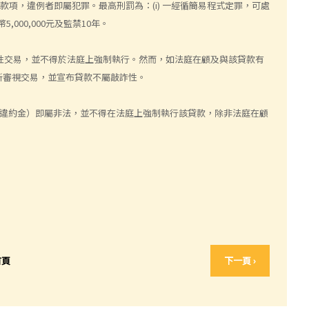
款項，違例者即屬犯罪。最高刑罰為：(i) 一經循簡易程式定罪，可處
,000,000元及監禁10年。
詐性交易，並不得於法庭上強制執行。然而，如法庭在顧及與該貸款有
新審視交易，並宣布貸款不屬敲詐性。
違約金）即屬非法，並不得在法庭上強制執行該貸款，除非法庭在顧
首頁
下一頁 ›