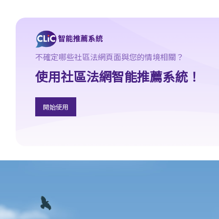
2. 放債人能否通過合約避免《放債人條例》（第163章）的規管？
3. 《放債人條例》（第163章）是否涵蓋租購交易？
4. 在放債及借款方面，銀行與持牌放債人有哪些分別？
《當押商條例》
不確定哪些社區法網頁面與您的情境相關？
1. 質押及當押是甚麼?
使用社區法網智能推薦系統！
2. 哪些人需要獲得當押商牌照？
3. 申請牌照的資格要求是什麼？
開始使用
4. 如何申請當押商牌照、轉讓牌照或轉換處所？
5. 借款人和當押物品的資料
A. 借款人資料
B. 擁有人授權將物品當押
6. 經營當押商業務
A. 對當押商收取當押物品時的禁制
B. 貸款的利息監管
C. 當票及總登記冊