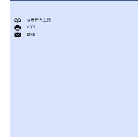
《放債人條例》
查看所有主題
1. 誰需要獲得放債人牌照？
打印
2. 誰受到《放債人條例》（第163章）的保障？
電郵
3. 放債人的領牌事宜
4. 利率規管
5. 其他要求
A. 格式要求
B. 借款人提前償還貸款
C. 非法協議
D. 對放債廣告的限制
E. 貸款保證形式的限制
6. 重新商議敲詐性交易
7. 對持牌放債人的投訴
8. 常見問題
1. 借錢給親戚是否需要遵守《放債人條例》（第163章）？