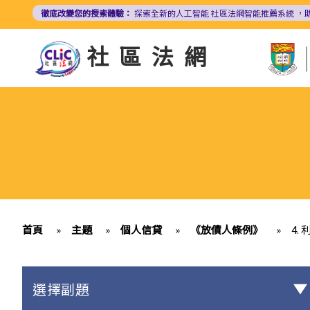
移
徹底改變您的搜索體驗：
探索全新的人工智能
社區法網智能推薦系統
，
至
主
社區法網
內
容
首頁
»
主題
»
個人信貸
»
《放債人條例》
»
4.
選擇副題