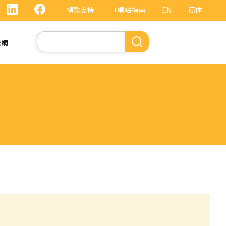
捐款支持
+網站指南
EN
简体
Search
法網