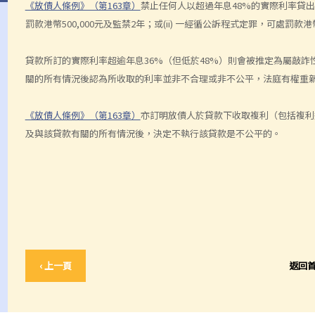
《放債人條例》（第163章）
禁止任何人以超過年息48%的實際利率貸出
罰款港幣500,000元及監禁2年；或(ii) 一經循公訴程式定罪，可處罰款港幣5
貸款所訂的實際利率超逾年息36%（但低於48%）則會被推定為屬敲
關的所有情況後認為所收取的利率並非不合理或非不公平，法庭有權重
《放債人條例》（第163章）
亦訂明放債人於貸款下收取複利（包括複利
及與該貸款有關的所有情況後，決定不執行該貸款是不公平的。
‹ 上一頁
返回