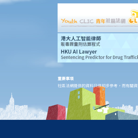
D. 交回物品及未贖回物品
E. 如當押的貨品如屬贓物，應如何處理？
F. 當押商就損失或損害須負的法律責任
常見信貸類型
1. 貸款
A. 市場上有哪些主要的銀行貸款類型?
B. 貸款協議
1. 用途條款
2. 先決條件
重要事項
3. 陳述及保證
社區法網提供的資料只供初步參考，而有關資
4. 契約及承諾
5. 利息
6. 收費、佣金及費用
7. 償還貸款
8. 違約—貸款人何時可以終止貸款協議，並要求還款及收取所有其
他應付款項？