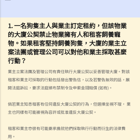
3. 如果地產代理和業主在訂定租約前沒有向租客提及飼養寵物的限制，
租客有責任履行上題 (1) 及 (2) 所述的補救措施嗎？
1. 一名狗隻主人與業主訂定租約，但該物業
的大廈公契禁止物業擁有人和租客飼養寵
物。如果租客堅持飼養狗隻，大廈的業主立
案法團或管理公司可以對他和業主採取甚麼
行動？
業主立案法團及管理公司有責任執行大廈公契以妥善管理大廈。對該
租客和業主可採取的行動包括發出警告信，以及若警告無效的話，展
開法庭訴訟，要求法庭頒布禁制令及申索金錢賠償 (如有)。
倘若業主知悉租客有任何違反大廈公契的行為，但選擇坐視不理， 業
主也同樣有可能被視為容許或批准違反大廈公契。
租客和業主亦很有可能要承擔就他們採取執行行動而衍生的法律費
用。