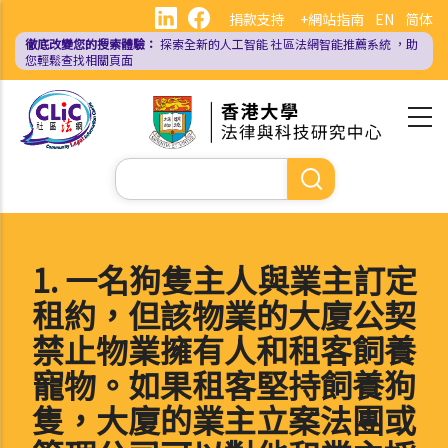
移
捐款支持
+網站指南
EN
简体
至
徹底改變您的搜索體驗：
探索全新的人工智能
社區法網智能推薦系統
，助
主
您輕鬆查找相關頁面
內
容
Search
1. 一名狗隻主人與業主訂定
租約，但該物業的大廈公契
禁止物業擁有人和租客飼養
寵物。如果租客堅持飼養狗
隻，大廈的業主立案法團或