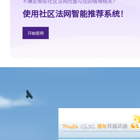
不确定哪些社区法网页面与您的情境相关？
构成诽谤，在这个情况下，怎样去决定有关字句的意思？
使用社区法网智能推荐系统！
4. 一个人的动作可否带有诽谤性的意思？
5. 如某人随意为他的朋友改花名（例如叫一名熟朋友做「肥
猪」），他会因此而要负上诽谤的法律责任吗？
开始使用
6. 我们都对演艺界人士的私生活都感兴趣，所以会经常讨论由传媒
报导的娱乐圈新闻，而这些新闻故事亦可能会对演艺界人士造成不
良效果。这些传媒工作者是否要就诽谤负上法律责任？
向其他人传达诽谤性事情
1. 如果诽谤性字句不是由我写出来（或不是源自我本人），我只是
向他人重复已发布了的字句，我要负上诽谤的法律责任吗？
2. 如果我只是向妻子讲及另一个人，而当中某些字句具诽谤性。在
此情况下，我要为向他人发布诽谤事情负上法律责任吗？
3. 如果我在公司办公室内谈及另一位同事，有关对话是否属于发
布？
4. 如果我向好朋友（Y）寄出一封信，信内有一篇文章诽谤X的，但
这封信被Y的秘书和助手打开了。我是否要为向其他人发布诽谤文