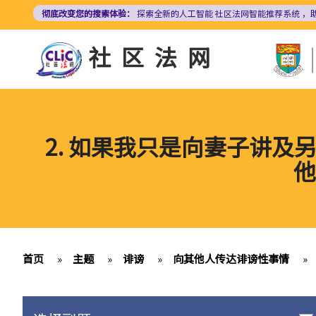
跳
彻底改变您的搜索体验：
探索全新的人工智能
社区法网智能推荐系统
，
转
到
社区法网
主
要
内
容
2. 如果我只是向妻子讲
他
首页
»
主题
»
诽谤
»
向其他人传达诽谤性事情
»