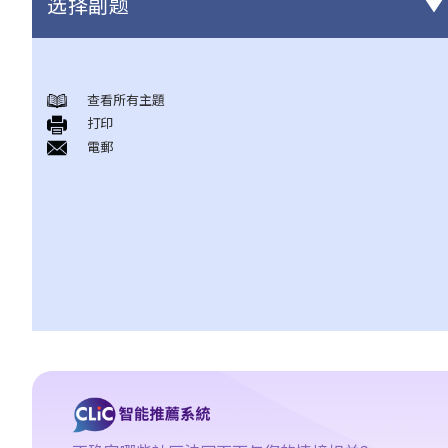
选择副题
基本概念 ─ 在香港，怎样会构成诽谤？
查看所有主題
1. 口头说出的诽谤事情，是否通常会被视为「短暂形式诽谤」？为
打印
甚么我们需要区分「永久形式诽谤」和「短暂形式诽谤」？
電郵
2. 在香港，甚么法庭会审理诽谤案件？这些案件是由法官还是由陪
审团作出裁决？
3. 如果我是诽谤案中的原告人或被告人，但我无钱聘请律师，我可
以得到政府的免费法律援助吗？
「诽谤性」的意思
1. 如果我写了或讲过一个人的负面事情，但其实我无意诋毁他，我
是否仍然要就诽谤负上法律责任？
2. 由于不同的人对同一字句可能有不同的诠释、不同的接受程度或
不同的敏感度，我应该用甚么准则去决定字句是否含有诽谤意思？
发布字句的来龙去脉、环境或地点，会影响到决定吗？
3. 受争议的字句刊登在一篇文章内，而该文章只有部分内容可能会