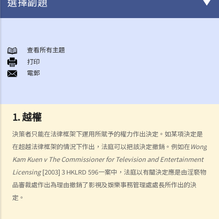
選擇副題
司法覆核的性質
司法覆核的基礎和法庭的角色
查看所有主題
甚麼時候可以進行司法覆核
打印
A. 司法覆核的獨有程序
電郵
B. 時限
C. 挑戰的題目
D. 其他補救方法
1.
越權
E. 排除條款
決策者只能在法律框架下運用所賦予的權力作出決定。如某項決定是
F. 申請人的資格
在超越法律框架的情況下作出，法庭可以把該決定撤銷。例如在
Wong
司法覆核理據
Kam Kuen v The Commissioner for Television and Entertainment
B. 程序不當
Licensing
[2003] 3 HKLRD 596一案中，法庭以有關決定應是由淫褻物
品審裁處作出為理由撤銷了影視及娛樂事務管理處處長所作出的決
1. 自然公義的原則
定。
2. 公平聆訊的權利
3. 獨立和無私