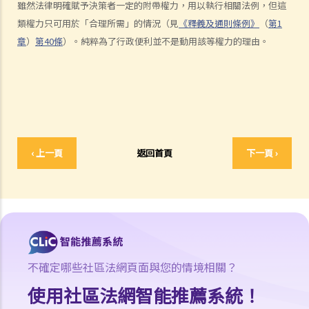
雖然法律明確賦予決策者一定的附帶權力，用以執行相關法例，但這
4. 理由
類權力只可用於「合理所需」的情況（見
《釋義及通則條例》
（
第1
C. 不合理
章
）
第40條
）。純粹為了行政便利並不是動用該等權力的理由。
D. 合理期望
V. 違法
1. 越權
2. 違反立法目的及達至不當目的
3. 法律錯誤
4. 事實錯誤
‹ 上一頁
返回首頁
下一頁 ›
5. 相關考慮及不相關考慮
6. 約束酌情權
7. 作出查詢的責任
8. 過份拖延
憲法覆核和比例原則
不確定哪些社區法網頁面與您的情境相關？
A. 憲制性的質疑
B. 比例原則
使用社區法網智能推薦系統！
C. 適用於憲制性的質疑的比例原則