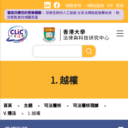
移
捐款支持
+網站指南
EN
简体
至
徹底改變您的搜索體驗：
探索全新的人工智能
社區法網智能推薦系統
，助
主
您輕鬆查找相關頁面
內
容
Search
1. 越權
首頁
»
主題
»
司法覆核
»
司法覆核理據
»
V. 違法
»
1. 越權