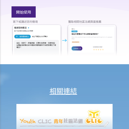
程序
開始使用
A. 流程表
B. 許可申請：申請和程序
C. 臨時濟助
D. 實質聆訊和程序：合併聆訊
E. 答辯人和坦誠責任
F. 濟助
G. 訟費
H. 上訴
I. 介入訴訟
J. 法庭之友
相關連結
個案研究