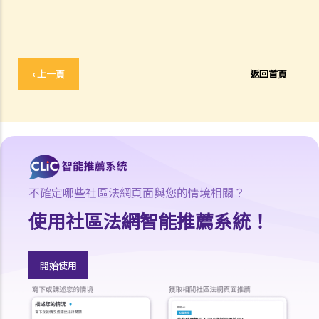
身分？
5. 是否所有在香港出生的兒童都會自動獲得居留權？
6. 非中國籍人士或少數民族在香港是否享有與中國籍人士相同的權利？
移居香港的非本地人士（家人團聚）
‹ 上一頁
返回首頁
1. 甚麼人有權以保證人身分安排家庭成員來香港居住？如我是香港的合
法居民，本人在中國大陸（或其他地方）的家庭成員可否申請移居香
港？
2. 還有哪些其他類別的人士可申請移居香港？
3. 如有家庭成員移民香港的申請被拒絕，有否任何渠道可讓我上訴？
外籍家庭傭工
不確定哪些社區法網頁面與您的情境相關？
1. 我須向我的外籍家庭傭工支付多少工資？是否有標準僱傭合約可供我
使用社區法網智能推薦系統！
和外籍家庭傭工簽署？
2. 我的家庭傭工是否必須居於我的家中？
開始使用
3. 聘用兼職的外籍家庭傭工是否合法？
4. 外籍家庭傭工可否成為香港永久性居民？
訪港旅客與工作簽證