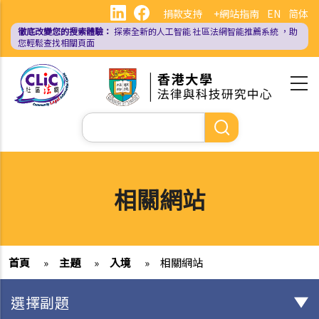
移
捐款支持
+網站指南
EN
简体
至
徹底改變您的搜索體驗：
探索全新的人工智能
社區法網智能推薦系統
，助
主
您輕鬆查找相關頁面
內
容
Search
相關網站
首頁
»
主題
»
入境
»
相關網站
選擇副題