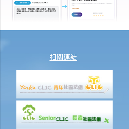
1. 中國大陸旅客如何會獲准進入香港？
2. 甚麼人士有權獲得香港的工作簽證？
3. 獲保證人安排來港的家庭成員，可否獲准在香港工作？
4. 英國公民如打算在香港工作，他們是否需要申請工作簽證？
護照和身分證
1. 何謂英國公民（海外）護照？
相關連結
2. 是否有些華裔香港人有權取得正式的英籍護照（而非英國公民（海
外）護照）？
3. 誰人及何時需要携帶香港身分證？
4. 香港身分證有哪些種類？
與入境有關的罪行
1. 如我被入境事務處人員調查，我應該怎樣做？
相關網站