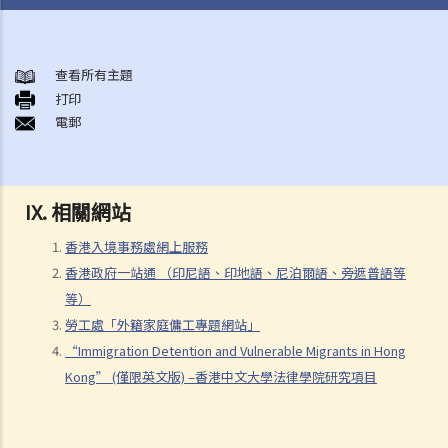
中國國籍
1. 「國籍」(nationality) 與「公民身分」(citizenship) 的法律含義有甚
查看所有主題
打印
麼分別？
電郵
2. 中國大陸的所有少數民族是否都擁有中國國籍？
3. 在香港的中國公民 / 中國籍人士有甚麼法定權利？
4. 香港居民能否持有雙重國籍？
IX. 相關網站
5. 中國國籍可否喪失或被放棄？
6. 外籍人士可否在香港申請成為中國公民？
香港入境事務處網上服務
7. 「居籍」(domicile) 的法律概念是甚麼？我怎樣知道我的居籍是香
香港政府一站通 （印尼語、印地語、尼泊爾語、旁遮普語等
港？
等）
香港永久性居民身分
勞工處「外籍家庭傭工專題網站」
“Immigration Detention and Vulnerable Migrants in Hong
1. 我是否需要連續在香港居住七年，才可獲得永久性居民身分？
Kong” (僅限英文版) –香港中文大學法律學院研究項目
2. 香港永久性居民享有甚麼法定權利？
3. 在甚麼情況下會喪失香港永久性居民的身分？
4. 以前曾身為香港居民的人士，可否返回香港並恢復其香港永久性居民