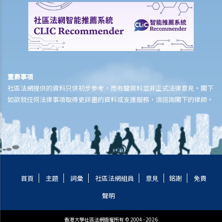
同學又是否有侵犯版權？
6. 我在街上買了一隻盜版VCD光碟，我要就侵犯版權，負上法律責任
嗎？
7. 如果我只閱讀網上的文章，或聽網上找到的音樂，我有侵犯版權嗎？
8. 根據版權條例，平行進口（或灰色市場貨物）是否合法？
9. 我在撰寫報告時，從互聯網摘錄了一些段落、列表和圖像，並包括在
重要事項
報告內。我有侵犯版權嗎？
社區法網提供的資料只供初步參考，而有關資料並非正式法律意見。閣下
10. 我的公司習慣保留有關公司及競爭對手的剪報複印本，並放在公司
如欲就任何法律事項取得更詳盡的資料或支援服務，須諮詢閣下的律師。
的資料庫內，讓員工可以取閱。我的公司要為侵犯版權，而負上法律責
任嗎？
11. 如果我在我的網站內，放了一些流行歌曲給別人下載，但純粹是作
為樣本，我是否侵犯了這些歌曲的版權？那如果我只把部分歌曲放到網
站呢？
12. 我買了一隻正版電腦程式CD光碟。如果我為CD光碟製造備份，我是
首頁
主題
詞彙
社區法網組員
意見
銘謝
免責
否侵犯了版權？如果我把程式安裝在多於一部電腦（如安裝在我家的電
聲明
腦及公司的電腦）呢？
13. 我買了一隻正版電腦程式CD光碟。如果我將CD光碟，放到互聯網拍
香港大學社區法網版權所有 © 2004 - 2026