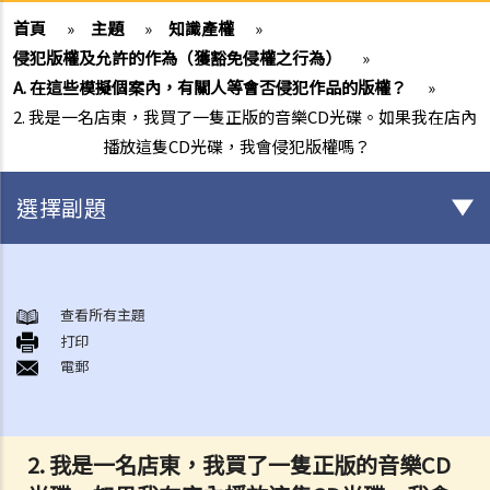
首頁
»
主題
»
知識產權
»
侵犯版權及允許的作為（獲豁免侵權之行為）
»
A. 在這些模擬個案內，有關人等會否侵犯作品的版權？
»
2. 我是一名店東，我買了一隻正版的音樂CD光碟。如果我在店內
播放這隻CD光碟，我會侵犯版權嗎？
選擇副題
版權
一般事項
查看所有主題
打印
1. 我怎樣可以取得版權？
電郵
2. 版權的有效期可持續多久？
3. 甚麼是版權告示？如果我是版權擁有人，我有需要在作品內加上版權
告示嗎？
2. 我是一名店東，我買了一隻正版的音樂CD
4. 我怎樣可以找出作品的版權擁有人？