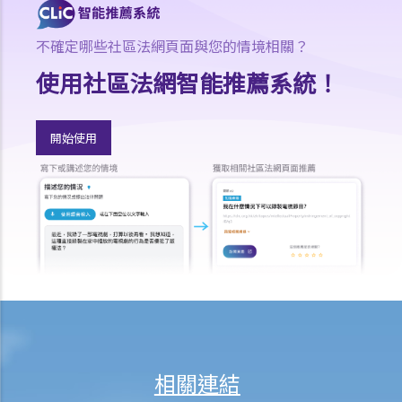
16. 我和另外兩名作者一起撰寫了一本書，這本書共有十二個分章，而
我們每人各自寫了四個分章。這本書的版權將如何分配？
不確定哪些社區法網頁面與您的情境相關？
17. 我與另外兩名作者一起寫了一本書，但我們之間沒有一個是任何一
使用社區法網智能推薦系統！
部分的獨立作者，我們在每一分章都有參與寫作及修訂。這本書的版權
將如何分配？
18. 若擁有作品版權的公司已經不存在或已經被接管，有關版權會被怎
開始使用
樣處置？
19. 擁有非同質化代幣（NFT）是否等同擁有其版權？
20. 我可否於離職後使用在受僱工作期間製作的作品？
21. 可否在沒有作品的正本的情況下保留作品的版權？
版權及科技資訊
22. 關於印刷品的版權法例，是否同樣適用於電子形式作品？
23. 「多媒體作品」是甚麼意思？這類作品的版權會有甚麼特別之處
嗎？
24. 在網站列載的內容及電郵訊息，是否會受到版權保護？那麼互聯網
相關連結
站的域名又如何？