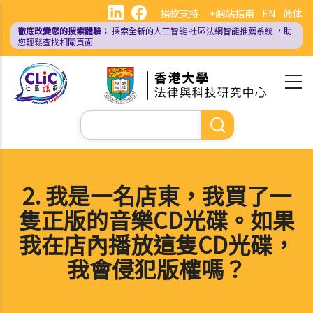
移
捐款支持
+網站指南
EN
简体
至
徹底改變您的搜索體驗：
探索全新的人工智能
社區法網智能推薦系統
，助
主
您輕鬆查找相關頁面
內
容
Search
2. 我是一名店東，我買了一
隻正版的音樂CD光碟。如果
我在店內播放這隻CD光碟，
我會侵犯版權嗎？