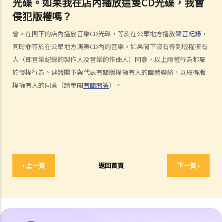
光碟。如果我在店內播放這隻CD光碟，我會
5. 我怎樣可以取得許可，去使用版權作品？
侵犯版權嗎？
6. 有沒有作品可供我自由使用，而毋須事先向版權擁有人或有關負責人
取得許可？
會。在閣下的店內播放音樂CD光碟，等於在公眾地方播放
聲音紀錄
，
7. 承接問題6，由政府出版之物品是否在公共領域之內？
同時亦等於在公眾地方演奏CD內的音樂。如果閣下沒有得到版權擁有
8. 我的作品版權在其他國家有效嗎？
人（即音樂紀錄的製作人及音樂的作曲人）同意，以上兩種行為都屬
9. 外國人擁有的版權在香港有效嗎？
於侵權行為。建議閣下與代表有關版權擁有人的團體聯絡，以取得版
10. 版權擁有人可否轉讓其作品的版權予他人？
權擁有人的同意（請參閱
有關問答
）。
11. 版權轉讓和版權特許，有甚麼分別？
12. 就版權法而言，甚麼是精神權利？
13. 表演者可就他們的演出享有版權嗎？
版權的擁有權
14. 誰擁有作品的版權？不同種類的作品，會否有不同的擁有權？
‹ 上一頁
返回首頁
下一頁 ›
15. 一名自由身的電腦程式員，撰寫了一個電腦程式，用以記錄我公司
的存貨。我已向他支付全數酬勞，但我們從沒有討論過程式的版權屬於
誰。那麼我是該電腦程式的版權擁有人嗎？如果不是，我可以就這個程
式享有甚麼權利？