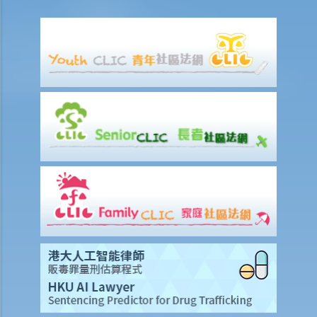
25. 我從一個美國網站下載了一些圖像。要決定我是否侵犯版權，應該
根據美國的法例還是香港的法例？
26. 在未得到版權擁有人的同意下，將他人的網頁連結到另一處（即是
在網頁內加入超連結(hyperlink)，瀏覽者可經過超連結登入另一個網
頁），這樣做是否合法？
侵犯版權及允許的作為（獲豁免侵權之行為）
A. 在這些模擬個案內，有關人等會否侵犯作品的版權？
1. 我借了一本書，而書中某些內容的版權已過期。如果我只影印含有這
些內容之那幾頁書，我會否仍然侵犯了這本書的版權？
2. 我是一名店東，我買了一隻正版的音樂CD光碟。如果我在店內播放這
隻CD光碟，我會侵犯版權嗎？
3. 我買了一隻正版電影DVD光碟，如果我在一個慈善籌款活動上播放這
隻電影光碟，我有侵犯版權嗎？
4. 我買了一隻正版電腦遊戲CD光碟，如果把CD光碟借給我的朋友，讓
他在自己的電腦也可以玩這個遊戲，我要為侵犯版權負上責任嗎？
5. 一名學生複印了一本書，並分發給全班同學，他有侵犯版權嗎？他的