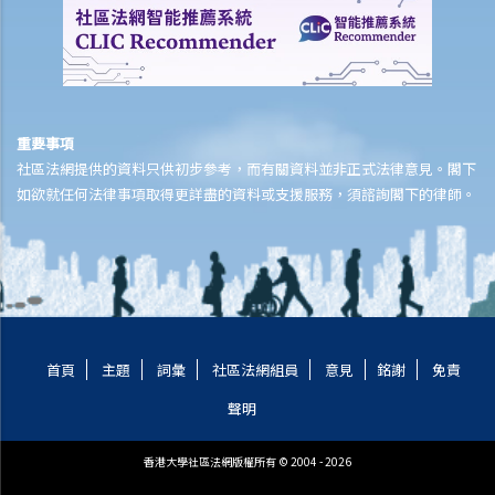
5. 一名學生複印了一本書，並分發給全班同學，他有侵犯版權嗎？他的
同學又是否有侵犯版權？
6. 我在街上買了一隻盜版VCD光碟，我要就侵犯版權，負上法律責任
嗎？
7. 如果我只閱讀網上的文章，或聽網上找到的音樂，我有侵犯版權嗎？
重要事項
8. 根據版權條例，平行進口（或灰色市場貨物）是否合法？
社區法網提供的資料只供初步參考，而有關資料並非正式法律意見。閣下
9. 我在撰寫報告時，從互聯網摘錄了一些段落、列表和圖像，並包括在
如欲就任何法律事項取得更詳盡的資料或支援服務，須諮詢閣下的律師。
報告內。我有侵犯版權嗎？
10. 我的公司習慣保留有關公司及競爭對手的剪報複印本，並放在公司
的資料庫內，讓員工可以取閱。我的公司要為侵犯版權，而負上法律責
任嗎？
11. 如果我在我的網站內，放了一些流行歌曲給別人下載，但純粹是作
為樣本，我是否侵犯了這些歌曲的版權？那如果我只把部分歌曲放到網
首頁
主題
詞彙
社區法網組員
意見
銘謝
免責
站呢？
聲明
12. 我買了一隻正版電腦程式CD光碟。如果我為CD光碟製造備份，我是
否侵犯了版權？如果我把程式安裝在多於一部電腦（如安裝在我家的電
香港大學社區法網版權所有 © 2004 - 2026
腦及公司的電腦）呢？