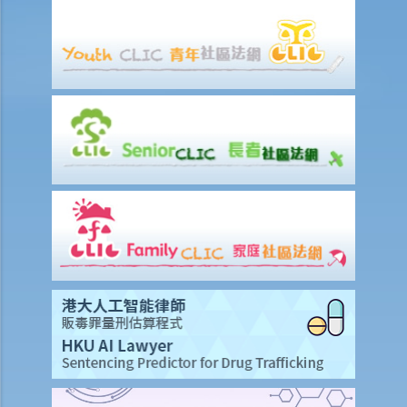
站的域名又如何？
25. 我從一個美國網站下載了一些圖像。要決定我是否侵犯版權，應該
根據美國的法例還是香港的法例？
26. 在未得到版權擁有人的同意下，將他人的網頁連結到另一處（即是
在網頁內加入超連結(hyperlink)，瀏覽者可經過超連結登入另一個網
頁），這樣做是否合法？
侵犯版權及允許的作為（獲豁免侵權之行為）
A. 在這些模擬個案內，有關人等會否侵犯作品的版權？
1. 我借了一本書，而書中某些內容的版權已過期。如果我只影印含有這
些內容之那幾頁書，我會否仍然侵犯了這本書的版權？
2. 我是一名店東，我買了一隻正版的音樂CD光碟。如果我在店內播放這
隻CD光碟，我會侵犯版權嗎？
3. 我買了一隻正版電影DVD光碟，如果我在一個慈善籌款活動上播放這
隻電影光碟，我有侵犯版權嗎？
4. 我買了一隻正版電腦遊戲CD光碟，如果把CD光碟借給我的朋友，讓
他在自己的電腦也可以玩這個遊戲，我要為侵犯版權負上責任嗎？