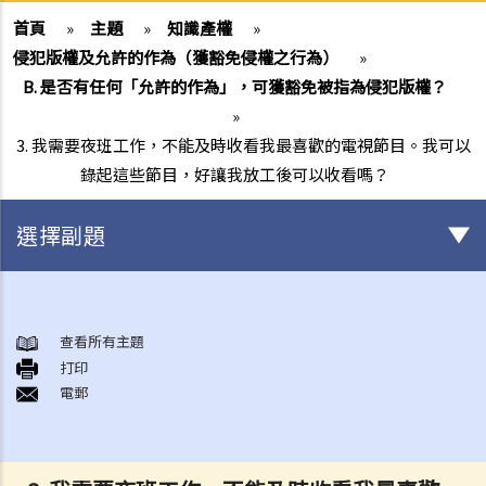
首頁
»
主題
»
知識產權
»
侵犯版權及允許的作為（獲豁免侵權之行為）
»
B. 是否有任何「允許的作為」，可獲豁免被指為侵犯版權？
»
3. 我需要夜班工作，不能及時收看我最喜歡的電視節目。我可以
錄起這些節目，好讓我放工後可以收看嗎？
選擇副題
版權
一般事項
查看所有主題
打印
1. 我怎樣可以取得版權？
電郵
2. 版權的有效期可持續多久？
3. 甚麼是版權告示？如果我是版權擁有人，我有需要在作品內加上版權
告示嗎？