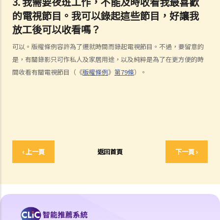
3. 我需要夜班工作，不能及時收看我最喜歡
4. 我怎樣可以找出作品的版權擁有人？
的電視節目。我可以錄起這些節目，好讓我
5. 我怎樣可以取得許可，去使用版權作品？
放工後可以收看嗎？
6. 有沒有作品可供我自由使用，而毋須事先向版權擁有人或有關負責人
取得許可？
可以。版權條例容許為了遷就時間而錄起電視節目。不過，要留意的
7. 承接問題6，由政府出版之物品是否在公共領域之內？
是，有關錄影只可作私人及家居用途，以及純粹是為了在更方便的時
8. 我的作品版權在其他國家有效嗎？
間收看有關電視節目（《
版權條例
》
第79條
）。
9. 外國人擁有的版權在香港有效嗎？
10. 版權擁有人可否轉讓其作品的版權予他人？
11. 版權轉讓和版權特許，有甚麼分別？
12. 就版權法而言，甚麼是精神權利？
13. 表演者可就他們的演出享有版權嗎？
‹ 上一頁
返回首頁
下一頁 ›
版權的擁有權
14. 誰擁有作品的版權？不同種類的作品，會否有不同的擁有權？
15. 一名自由身的電腦程式員，撰寫了一個電腦程式，用以記錄我公司
的存貨。我已向他支付全數酬勞，但我們從沒有討論過程式的版權屬於
誰。那麼我是該電腦程式的版權擁有人嗎？如果不是，我可以就這個程