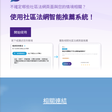
式享有甚麼權利？
不確定哪些社區法網頁面與您的情境相關？
16. 我和另外兩名作者一起撰寫了一本書，這本書共有十二個分章，而
使用社區法網智能推薦系統！
我們每人各自寫了四個分章。這本書的版權將如何分配？
17. 我與另外兩名作者一起寫了一本書，但我們之間沒有一個是任何一
部分的獨立作者，我們在每一分章都有參與寫作及修訂。這本書的版權
開始使用
將如何分配？
18. 若擁有作品版權的公司已經不存在或已經被接管，有關版權會被怎
樣處置？
19. 擁有非同質化代幣（NFT）是否等同擁有其版權？
20. 我可否於離職後使用在受僱工作期間製作的作品？
21. 可否在沒有作品的正本的情況下保留作品的版權？
版權及科技資訊
22. 關於印刷品的版權法例，是否同樣適用於電子形式作品？
23. 「多媒體作品」是甚麼意思？這類作品的版權會有甚麼特別之處
相關連結
嗎？
24. 在網站列載的內容及電郵訊息，是否會受到版權保護？那麼互聯網