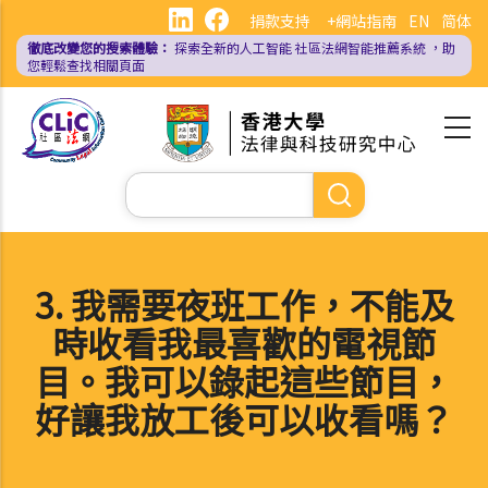
移
捐款支持
+網站指南
EN
简体
至
徹底改變您的搜索體驗：
探索全新的人工智能
社區法網智能推薦系統
，助
主
您輕鬆查找相關頁面
內
容
Search
3. 我需要夜班工作，不能及
時收看我最喜歡的電視節
目。我可以錄起這些節目，
好讓我放工後可以收看嗎？