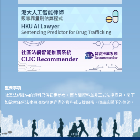
5. 一名學生複印了一本書，並分發給全班同學，他有侵犯版權嗎？他的
同學又是否有侵犯版權？
6. 我在街上買了一隻盜版VCD光碟，我要就侵犯版權，負上法律責任
嗎？
7. 如果我只閱讀網上的文章，或聽網上找到的音樂，我有侵犯版權嗎？
8. 根據版權條例，平行進口（或灰色市場貨物）是否合法？
9. 我在撰寫報告時，從互聯網摘錄了一些段落、列表和圖像，並包括在
報告內。我有侵犯版權嗎？
10. 我的公司習慣保留有關公司及競爭對手的剪報複印本，並放在公司
的資料庫內，讓員工可以取閱。我的公司要為侵犯版權，而負上法律責
重要事項
任嗎？
社區法網提供的資料只供初步參考，而有關資料並非正式法律意見。閣下
11. 如果我在我的網站內，放了一些流行歌曲給別人下載，但純粹是作
如欲就任何法律事項取得更詳盡的資料或支援服務，須諮詢閣下的律師。
為樣本，我是否侵犯了這些歌曲的版權？那如果我只把部分歌曲放到網
站呢？
12. 我買了一隻正版電腦程式CD光碟。如果我為CD光碟製造備份，我是
否侵犯了版權？如果我把程式安裝在多於一部電腦（如安裝在我家的電
腦及公司的電腦）呢？