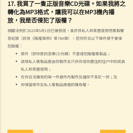
17. 我買了一隻正版音樂CD光碟。如果我將之
4. 我怎樣可以找出作品的版權擁有人？
轉化為MP3格式，讓我可以在MP3機內播
5. 我怎樣可以取得許可，去使用版權作品？
放，我是否侵犯了版權？
6. 有沒有作品可供我自由使用，而毋須事先向版權擁有人或有關負責人
取得許可？
相關法例於2023年5月1日已被修改，准許供私人和家居使用而複製聲
7. 承接問題6，由政府出版之物品是否在公共領域之內？
音紀錄（詳見《版權條例》第76A條）。若你符合以下條件便不會侵
8. 我的作品版權在其他國家有效嗎？
犯版權：
9. 外國人擁有的版權在香港有效嗎？
原件（即你買的音樂CD光碟）不是侵犯版權複製品；
10. 版權擁有人可否轉讓其作品的版權予他人？
該項私人複製品是由你製作及只供你或你居住的住户中的成員
私人和家居使用；
11. 版權轉讓和版權特許，有甚麼分別？
在你合法擁有的每一件器件內製作及儲存不多於一份；及
12. 就版權法而言，甚麼是精神權利？
你保留原件及私人複製品兩者的擁有權。
13. 表演者可就他們的演出享有版權嗎？
版權的擁有權
14. 誰擁有作品的版權？不同種類的作品，會否有不同的擁有權？
15. 一名自由身的電腦程式員，撰寫了一個電腦程式，用以記錄我公司
的存貨。我已向他支付全數酬勞，但我們從沒有討論過程式的版權屬於
誰。那麼我是該電腦程式的版權擁有人嗎？如果不是，我可以就這個程