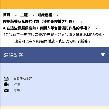
首頁
»
主題
»
知識產權
»
侵犯版權及允許的作為（獲豁免侵權之行為）
»
A. 在這些模擬個案內，有關人等會否侵犯作品的版權？
»
17. 我買了一隻正版音樂CD光碟。如果我將之轉化為MP3格式，
讓我可以在MP3機內播放，我是否侵犯了版權？
選擇副題
版權
一般事項
查看所有主題
打印
1. 我怎樣可以取得版權？
電郵
2. 版權的有效期可持續多久？
3. 甚麼是版權告示？如果我是版權擁有人，我有需要在作品內加上版權
告示嗎？