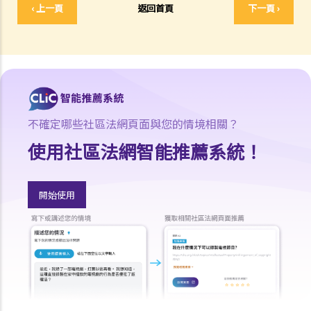
‹ 上一頁
返回首頁
下一頁 ›
式享有甚麼權利？
16. 我和另外兩名作者一起撰寫了一本書，這本書共有十二個分章，而
我們每人各自寫了四個分章。這本書的版權將如何分配？
17. 我與另外兩名作者一起寫了一本書，但我們之間沒有一個是任何一
部分的獨立作者，我們在每一分章都有參與寫作及修訂。這本書的版權
將如何分配？
18. 若擁有作品版權的公司已經不存在或已經被接管，有關版權會被怎
不確定哪些社區法網頁面與您的情境相關？
樣處置？
使用社區法網智能推薦系統！
19. 擁有非同質化代幣（NFT）是否等同擁有其版權？
20. 我可否於離職後使用在受僱工作期間製作的作品？
開始使用
21. 可否在沒有作品的正本的情況下保留作品的版權？
版權及科技資訊
22. 關於印刷品的版權法例，是否同樣適用於電子形式作品？
23. 「多媒體作品」是甚麼意思？這類作品的版權會有甚麼特別之處
嗎？
24. 在網站列載的內容及電郵訊息，是否會受到版權保護？那麼互聯網