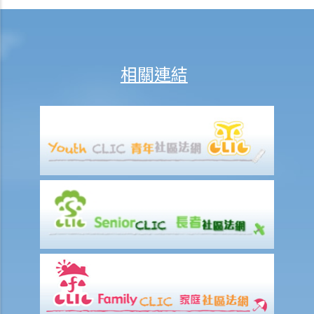
站的域名又如何？
25. 我從一個美國網站下載了一些圖像。要決定我是否侵犯版權，應該
根據美國的法例還是香港的法例？
26. 在未得到版權擁有人的同意下，將他人的網頁連結到另一處（即是
相關連結
在網頁內加入超連結(hyperlink)，瀏覽者可經過超連結登入另一個網
頁），這樣做是否合法？
侵犯版權及允許的作為（獲豁免侵權之行為）
A. 在這些模擬個案內，有關人等會否侵犯作品的版權？
1. 我借了一本書，而書中某些內容的版權已過期。如果我只影印含有這
些內容之那幾頁書，我會否仍然侵犯了這本書的版權？
2. 我是一名店東，我買了一隻正版的音樂CD光碟。如果我在店內播放這
隻CD光碟，我會侵犯版權嗎？
3. 我買了一隻正版電影DVD光碟，如果我在一個慈善籌款活動上播放這
隻電影光碟，我有侵犯版權嗎？
4. 我買了一隻正版電腦遊戲CD光碟，如果把CD光碟借給我的朋友，讓
他在自己的電腦也可以玩這個遊戲，我要為侵犯版權負上責任嗎？