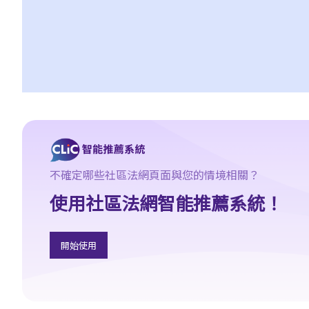
1. 我想買入某單位。在簽署臨時賣買合約及繳付臨時訂金（細訂）
前，我應該先做些甚麼？
2. 如果物業是連租約賣出，買賣雙方應留意甚麼？
3. 臨時買賣合約一般會包含甚麼條款？
4. 臨時買賣合約是否需要加蓋印花（打釐印）及註冊？
5. 在簽訂臨時買賣合約時，如物業仍有未解除的按揭，買方應留意
甚麼？
6. 如果買方有意購入的單位是負資產（售價未能完全抵銷未清還的
按揭貸款），買方可如何減低風險？
不確定哪些社區法網頁面與您的情境相關？
7. 如果買方要申請按揭貸款，應該如何處理？
使用社區法網智能推薦系統！
8. 在簽訂臨時買賣合約後，買方可否將物業轉賣給他人（俗稱「摸
貨」交易）？
9. 買家可否在簽訂臨時或正式買賣合約後拒絕完成購買凶宅？
開始使用
正式賣買合約
1. 簽訂正式買賣合約及繳付加付訂金（大訂）的一般步驟是怎樣？
2. 我（作為買方）簽訂臨時買賣合約後，才打算在正式買賣合約中