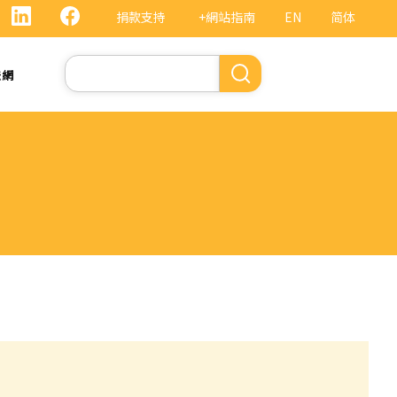
捐款支持
+網站指南
EN
简体
Search
法網