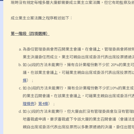
現時沒有規定每幢多層大廈都需要成立業主立案法團，但它有助監察及
成立業主立案法團之程序概述如下：
第一階段（四項選擇）
為委任管理委員會而召開業主會議。在會議上，管理委員會將按
業主決議委任而成立。業主可親自出席或委派代表出席投票通過
如 (a)段的方法未能實行，擁有合計業權份數不少於 20%的
議。在該業主會議上，可藉業主親自出席或委派代表出席投票而
條
）﹔
如 (b)段的方法未能實行，擁有合計業權份數不少於10%的業
的業主召開會議。在該業主會議上，可藉業主親自出席或委派代
理條例
》
第4條
）﹔
如 (c)段的方法未能實行，但大廈由於沒有管理委員會及沒有管
地審裁處申請，要求審裁處下令該大廈的業主召開會議（會議法定
親自出席或委派代表出席投票而以多數票通過的決議，委任出管