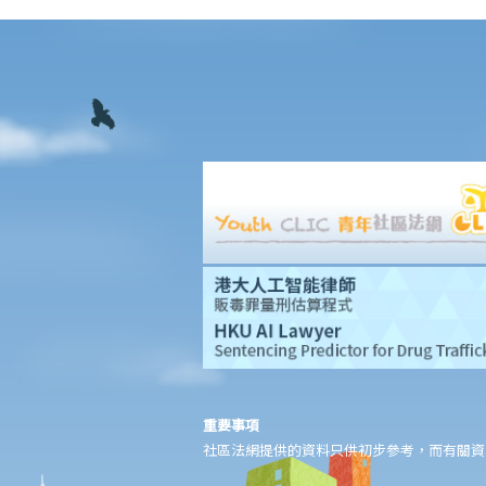
加入配偶或父母的姓名。我可否這樣做？
3. 如果我想將自己的單位出售或轉讓給一名家庭成員或親戚，我應
該留意甚麼？
4. 如果我想把我的物業給我的丈夫/妻子，我應該簽訂買賣合約還是
執行「送樓契」？
5. 住宅物業買賣合約所徵收的印花稅（釐印費）是多少？
6.「住宅」及「商業」物業之印花稅繳付手續是否有所不同？
7. 買方可否申請延遲繳交印花稅？
8. 物業買賣合約是否應在土地註冊處註冊？費用是多少？
9. 處理物業交易的律師費是多少？有關費用是否按樓價之定額比例
計算？
10. 臨時賣買合約和正式賣買合約的條款有差異，情況會怎樣？
11. 如果賣方/買方預期他會離開香港，因此無法簽署正式買賣合
約，他可以做甚麼？
重要事項
違反買賣合約的後果
社區法網提供的資料只供初步參考，而有關資
1. 如果合約一方有其他過失（例如賣方把單位廚房內的一個小窗口