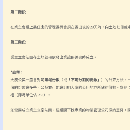
第二階段
在業主會議上委任出的管理委員會須在委出後的28天內，向土地註冊處
第三階段
業主立案法團在土地註冊處發出業註冊證書時成立。
*註釋：
大廈公契一般會列明
業權
份數
（或
「不可分割的份數」
）的計算方法。
佔的份數會多些。公契亦可能會訂明大廈的公用地方所佔的份數。舉例：某幢
權（即每單位佔 2%）。
如需要成立業主立案法團，建議閣下找專業的物業管理公司徵詢意見。