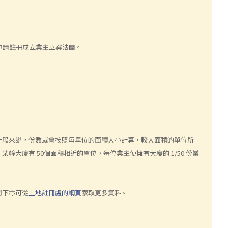
申請註冊成立業主立案法團。
一般來說，份數或會按照每單位的面積大小計算，較大面積的單位所
大廈有 50個面積相近的單位，每位業主便擁有大廈的 1/50 份業
閣下亦可從
土地註冊處的網頁
索取更多資料。