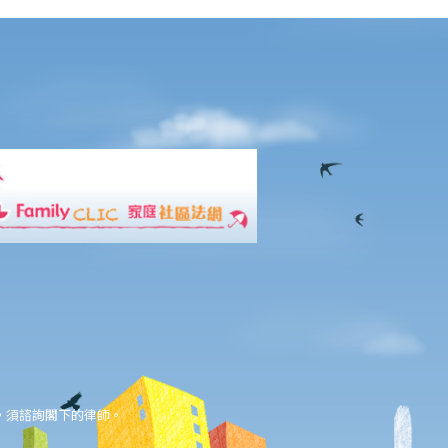
，須諮詢閣下的律師。