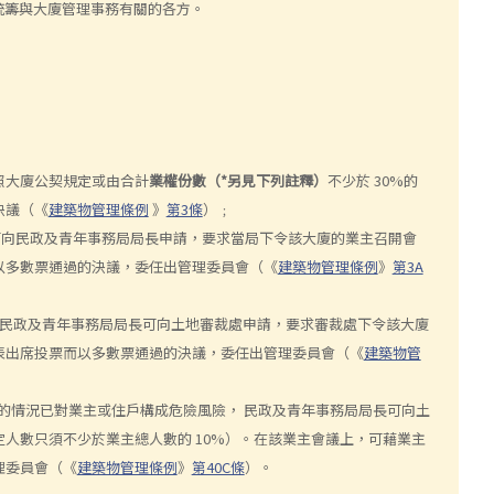
統籌與大廈管理事務有關的各方。
照大廈公契規定或由合計
業權份數（*另見下列註釋）
不少於 30%的
決議（《
建築物管理條例
》
第3條
）﹔
業主可向民政及青年事務局局長申請，要求當局下令該大廈的業主召開會
以多數票通過的決議，委任出管理委員會（《
建築物管理條例
》
第3A
主或民政及青年事務局局長可向土地審裁處申請，要求審裁處下令該大廈
表出席投票而以多數票通過的決議，委任出管理委員會（《
建築物管
理的情況已對業主或住戶構成危險風險， 民政及青年事務局局長可向土
人數只須不少於業主總人數的 10%）。在該業主會議上，可藉業主
理委員會（《
建築物管理條例
》
第40C條
）。