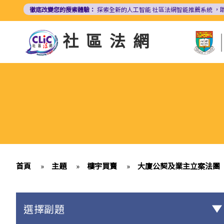
移
徹底改變您的搜索體驗：
探索全新的人工智能
社區法網智能推薦系統
，
至
主
社區法網
內
容
首頁
»
主題
»
樓宇買賣
»
大廈公契及業主立案法團
選擇副題