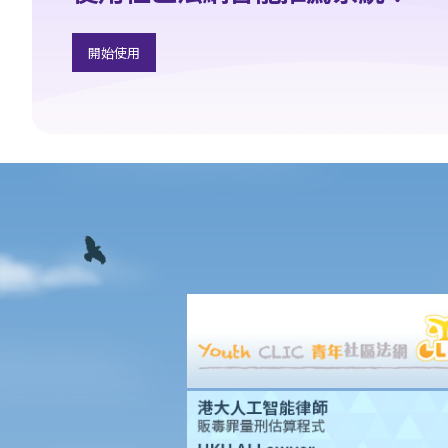
臨時買賣合約
開始使用
1. 我想買入某單位。在簽署臨時賣買合約及繳付臨時訂金（細訂）
前，我應該先做些甚麼？
2. 如果物業是連租約賣出，買賣雙方應留意甚麼？
3. 臨時買賣合約一般會包含甚麼條款？
4. 臨時買賣合約是否需要加蓋印花（打釐印）及註冊？
5. 在簽訂臨時買賣合約時，如物業仍有未解除的按揭，買方應留意
甚麼？
6. 如果買方有意購入的單位是負資產（售價未能完全抵銷未清還的
按揭貸款），買方可如何減低風險？
7. 如果買方要申請按揭貸款，應該如何處理？
8. 在簽訂臨時買賣合約後，買方可否將物業轉賣給他人（俗稱「摸
貨」交易）？
9. 買家可否在簽訂臨時或正式買賣合約後拒絕完成購買凶宅？
正式賣買合約
1. 簽訂正式買賣合約及繳付加付訂金（大訂）的一般步驟是怎樣？