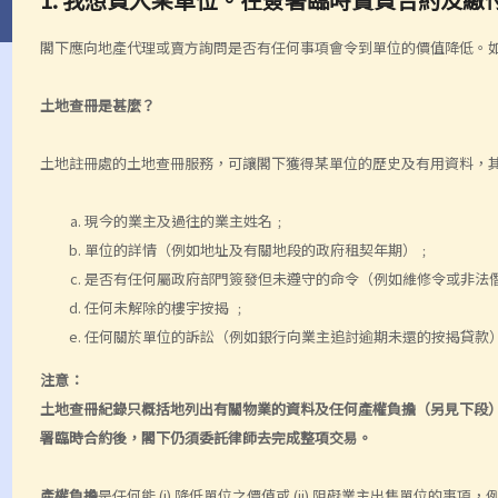
閣下應向地產代理或賣方詢問是否有任何事項會令到單位的價值降低。
土地查冊是甚麼？
土地註冊處的土地查冊服務，可讓閣下獲得某單位的歷史及有用資料，
現今的業主及過往的業主姓名﹔
單位的詳情（例如地址及有關地段的政府租契年期）﹔
是否有任何屬政府部門簽發但未遵守的命令（例如維修令或非法
任何未解除的樓宇按揭 ﹔
任何關於單位的訴訟（例如銀行向業主追討逾期未還的按揭貸款
注意：
土地查冊紀錄只概括地列出有關物業的資料及任何產權負擔（另見下段
署臨時合約後，閣下仍須委託律師去完成整項交易。
產權負擔
是任何能 (i) 降低單位之價值或 (ii) 阻礙業主出售單位