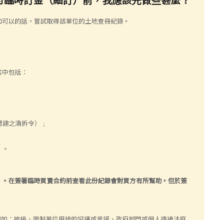
如可以的話，嘗試取得該單位的土地查冊紀錄。
其中包括：
僭建之清拆令）﹔
）。
）。在簽署臨時買賣合約前查看此份紀錄會對買方有所幫助。但於簽
的事項，例如：按揭、限制單位用途的協議或承諾、政府部門或個人透過法庭