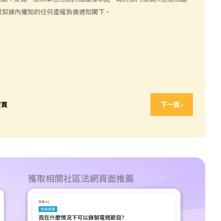
業契據內獲知的任何產權負擔通知閣下。
首頁
下一頁 ›