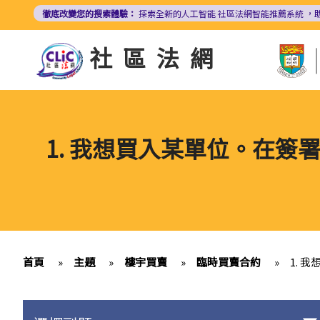
移
徹底改變您的搜索體驗：
探索全新的人工智能
社區法網智能推薦系統
，
至
主
社區法網
內
容
1. 我想買入某單位。在
首頁
»
主題
»
樓宇買賣
»
臨時買賣合約
»
1.