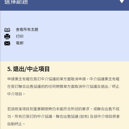
選擇副題
誰進行重建？
市區重建局
查看所有主題
A. 市區重建局主導的重建項目
打印
電郵
B. 公布重建項目及重建計劃
C. 反對及上訴
D. 收購價
E. 凍結人口調查
5. 退出/中止項目
F. 市區重建局中介服務
申請業主有權在簽訂中介協議前單方面取消申請。中介協議業主有權
1. 中介服務
在簽訂聯合出售協議前的任何時間單方面取消中介協議及退出／終止
2. 申請資格
中介項目。
3. 申請程序
4. 費用
若該核准項目到重要期限時仍未能符合所述的要求，或聯合出售不成
5. 退出/中止項目
功，所有已簽訂的中介協議、聯合出售協議 (如有) 及該中介項目將會
自動終止。
收回土地