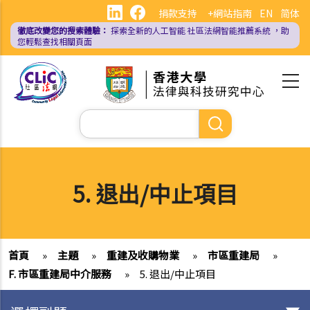
移
捐款支持
+網站指南
EN
简体
至
徹底改變您的搜索體驗：
探索全新的人工智能
社區法網智能推薦系統
，助
主
您輕鬆查找相關頁面
內
容
Search
5. 退出/中止項目
首頁
»
主題
»
重建及收購物業
»
市區重建局
»
F. 市區重建局中介服務
»
5. 退出/中止項目