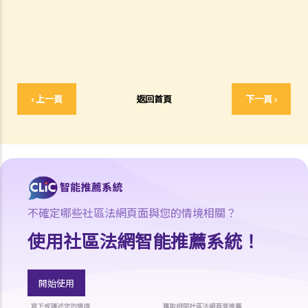
A. 申請收回土地
B. 批准收回土地的通知
C. 擁有權歸還政府
D. 補償
1. 政府何時會提出補償建議，或邀請提出法定補償申索？
‹ 上一頁
返回首頁
下一頁 ›
2. 受收地影響而不獲補償建議的人士可做甚麼？
E. 轉介土地審裁處及支付自置居所津貼的上訴機制
強制售賣
A. 申請人的資格
B. 強制售賣的程序
不確定哪些社區法網頁面與您的情境相關？
C. 強制售賣案件中的調解
D. 《強拍條例指南》
使用社區法網智能推薦系統！
業主面臨的恐嚇手段
協助
開始使用
常見問題