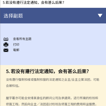
5.若没有遵行法定通知，会有甚么后果？
选择副题
业主立案法团与第三者风险保险
A. 法团订立第三者风险保险的责任
查看所有主題
打印
1.如果法团已投购一份港币1,000万元保额的公众责任保险，而保障范围
電郵
同时包括人身伤亡及财物损失，法团是否已履行法律规定？
2. 如果物业管理公司已经投购一份第三者风险保险，法团是否应该投购
另一份呢？
5. 若没有遵行法定通知，会有甚么后果？
B. 第三者风险保险须予承保的法律责任
没有遵行强制验楼或强制验窗的法定通知之业主/业主立案法团，可能
1. 谁是第三者？
会被检控。
2. 第三者风险保险需要承保财物损失吗？
3. 法团是否有法律责任就违例建筑工程（僭建物）所衍生的法律责任投
屋宇署亦可能会安排其委任的顾问公司及承建商，进行所需的检验和
购保险？
修葺工程，然后向业主／法团追讨检验及修葺工程的费用和监督费，