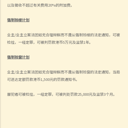
C. 最低承保额
以及徵收不超过有关费用20%的附加费。
D. 通知业主
E. 向土地注册处处长报告
强制验楼计划
F. 没有投购第三者风险保险的法律责任
G.对法团及第三者的保障
业主/业主立案法团如无合理辩解而不遵从强制验楼的法定通知，可被
H. 投购第三者风险保险的重要性
检控，一经定罪，可被判罚款港币5万元及监禁1年。
强制验楼计划及强制验窗计划
强制验窗计划
1. 甚么是强制验楼计划及强制验窗计划？
2. 甚么大厦需要强制验楼或/及强制验窗？
业主/业主立案法团如无合理辩解而不遵从强制验窗的法定通知，当局
3. 强制验楼计划及强制验窗计划有甚么程序？
可送达定额罚款港币1,500元的罚款通知书。
4. 若在强制验楼过程中发现僭建物，会有甚么后果？
5.若没有遵行法定通知，会有甚么后果？
屡犯者可被检控，一经定罪，可被判处罚款25,000元及监禁3个月。
政府提供的资助、贷款及津贴
A. 公用地方维修津贴
B. 有需要人士维修自住物业津贴计划
C. 楼宇安全贷款计划