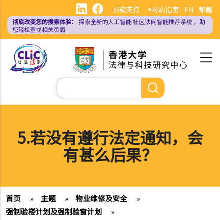
跳
捐款支持
+网站指南
EN
繁體
转
彻底改变您的搜索体验：
探索全新的人工智能
社区法网智能推荐系统
，助
到
您轻松查找相关页面
主
要
内
容
搜
索
5.若没有遵行法定通知，会
有甚么后果？
首页
»
主题
»
物业维修及安全
»
强制验楼计划及强制验窗计划
»