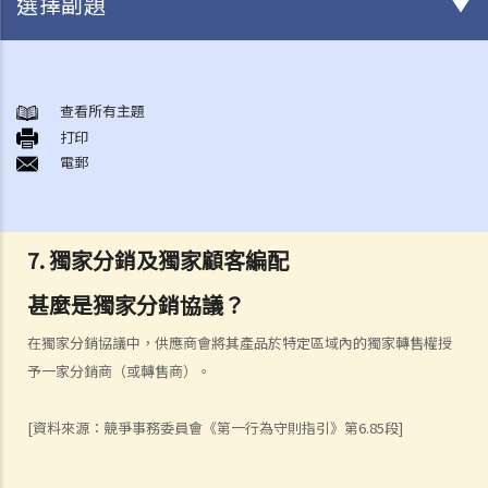
選擇副題
《競爭條例》
第一行為守則
查看所有主題
A. 範圍
打印
電郵
1. 合謀行為
2. 聯合採購
3. 交換資料
7. 獨家分銷及獨家顧客編配
4. 行業協會活動
5. 聯營
甚麼是獨家分銷協議？
6. 縱向價格限制
在獨家分銷協議中，供應商會將其產品於特定區域內的獨家轉售權授
7. 獨家分銷及獨家顧客編配
予一家分銷商（或轉售商）。
B. 豁除及豁免
第二行為守則
[資料來源：競爭事務委員會《第一行為守則指引》第6.85段]
A. 範圍