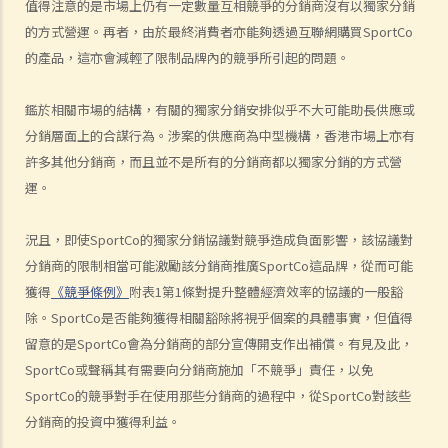
值得注意的是市場上仍有一定數量互相競爭的分銷商沒有以獨家分銷
的方式營運。再者，由於最終消費者亦能夠透過互聯網購買SportCo
的產品，這亦會減輕了限制品牌內的競爭所引起的問題。
鑑於相關市場的結構，有關的獨家分銷安排似乎不大可能助長供應或
分銷層面上的合謀行為。涉案的供應商為中型機構，香港市場上亦有
許多其他分銷商，而且並不是所有的分銷商都以獨家分銷的方式營
運。
況且，即使SportCo的獨家分銷協議對競爭造成負面影響，該協議對
分銷商的限制相當可能激勵該分銷商推廣SportCo這品牌，從而可能
獲得
《競爭條例》
附表1第1條對提升整體經濟效率的協議的一般豁
除。SportCo是否能夠獲得相關豁除將視乎個案的具體事實，但值得
留意的是SportCo會為分銷商的部分宣傳開支作出補償。有見及此，
SportCo或聲稱其有需要向分銷商施加「不競爭」責任，以免
SportCo的競爭對手在使用那些分銷商的過程中，從SportCo對該些
分銷商的投資中獲得利益。