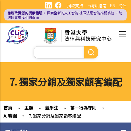
移
捐款支持
+網站指南
EN
简体
至
徹底改變您的搜索體驗：
探索全新的人工智能
社區法網智能推薦系統
，助
主
您輕鬆查找相關頁面
內
容
Search
7. 獨家分銷及獨家顧客編配
首頁
»
主題
»
競爭法
»
第一行為守則
»
A. 範圍
»
7. 獨家分銷及獨家顧客編配