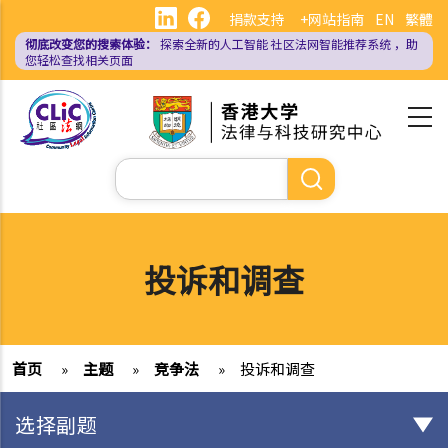
跳
捐款支持
+网站指南
EN
繁體
转
彻底改变您的搜索体验：
探索全新的人工智能
社区法网智能推荐系统
，助
到
您轻松查找相关页面
主
要
内
容
搜
索
投诉和调查
首页
»
主题
»
竞争法
»
投诉和调查
选择副题