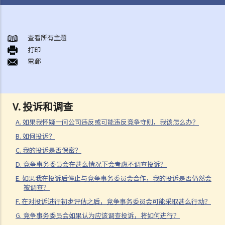
《竞争条例》
第一行为守则
查看所有主題
A. 范围
打印
電郵
1. 合谋行为
2. 联合采购
3. 交换资料
V. 投诉和调查
4. 行业协会活动
5. 联营
A. 如果我怀疑一间公司违反或可能违反竞争守则，我该怎么办？
6. 纵向价格限制
B. 如何投诉？
7. 独家分销及独家顾客编配
C. 我的投诉是否保密？
B. 豁除及豁免
D. 竞争事务委员会在甚么情况下会考虑不调查投诉？
E. 如果我在投诉后停止与竞争事务委员会合作，我的投诉是否仍然会
第二行为守则
被调查？
A. 范围
F. 在对投诉进行初步评估之后，竞争事务委员会可能采取甚么行动？
1. 掠夺性定价
G. 竞争事务委员会如果认为应该调查投诉，将如何进行？