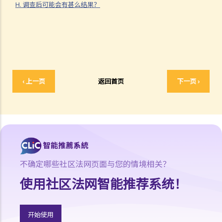
2. 搭售及捆绑销售
H. 调查后可能会有甚么结果？
3. 利润挤压
4. 拒绝交易
5. 独家交易
B. 豁除及豁免
合并守则
‹ 上一页
返回首页
下一页 ›
A. 范围
B. 豁除及豁免
投诉和调查
A. 如果我怀疑一间公司违反或可能违反竞争守则，我该怎么办？
B. 如何投诉？
C. 我的投诉是否保密？
不确定哪些社区法网页面与您的情境相关？
D. 竞争事务委员会在甚么情况下会考虑不调查投诉？
使用社区法网智能推荐系统！
E. 如果我在投诉后停止与竞争事务委员会合作，我的投诉是否仍然会被
调查？
F. 在对投诉进行初步评估之后，竞争事务委员会可能采取甚么行动？
开始使用