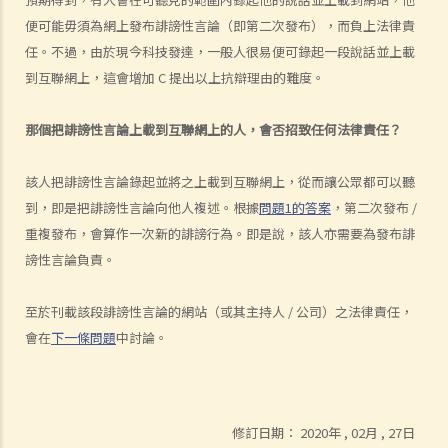
5. 作為僱主，如果我們的僱員發布了一些誹謗性事情，我們要負上多大
便可能毋須為網上發布誹謗性言論（即第二次發布），而負上法律責
的法律責任？
任。不過，由於現今科技發達，一般人很易便可錄起一段說話並上載
6. C在公眾地方大聲地向B講述第三者（A）的不是，有關說話對A構成
到互聯網上，這會增加 C 提出以上抗辯理由的難度。
誹謗，而C所說的更被人錄起，並上載到互聯網的一個網站上。在這個
情況下，當C在公眾地方發布誹謗性言論而被其他人聽到後，他便要為
那個把誹謗性言論上載到互聯網上的人，會否招致任何法律責任？
此負上法律責任。但另一方面，當公眾在網上聽到C的說話後，誰要為
發布這些誹謗性言論負責？
該人把誹謗性言論錄起並將之上載到互聯網上，從而讓公眾都可以聽
7. 如有一些誹謗性字句或言論，被互聯網站使用者放到網站上，該網站
到，即是把誹謗性言論向他人複述。根據
問題1的答案
，第二次發布 /
（或其主持人 / 公司）是否要負上誹謗的法律責任？
重複發布，會算作一次新的誹謗行為。即是說，該人亦需要為發布誹
謗性言論負責。
確認出被誹謗的人
1. 如果我的文章本來並非針對原告人，但內容只是巧合地看來似是指向
至於刊載該段誹謗性言論的網站（或其主持人 / 公司）之法律責任，
他。我是否仍然要負上誹謗的法律責任？
會在
下一條問題
中討論。
2. 如果我發布了一些誹謗性字句，而有關內容針對一間有限公司，我要
負上誹謗的法律責任嗎？如果發布一些針對政府的誹謗性字句，又有何
後果？
損失及賠償
修訂日期：
2020年 , 02月 , 27日