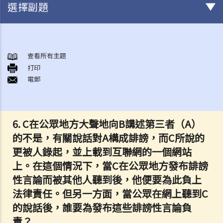
選擇副題
基本概念 ─ 在香港，怎樣會構成誹謗？
1. 口頭說出的誹謗事情，是否通常會被視為「短暫形式誹謗」？為甚麼
查看所有主題
打印
我們需要區分「永久形式誹謗」和「短暫形式誹謗」？
電郵
2. 在香港，甚麼法庭會審理誹謗案件？這些案件是由法官還是由陪審團
作出裁決？
3. 如果我是誹謗案中的原告人或被告人，但我無錢聘請律師，我可以得
6. C在公眾地方大聲地向B講述第三者（A）
到政府的免費法律援助嗎？
的不是，有關說話對A構成誹謗，而C所說的
「誹謗性」的意思
更被人錄起，並上載到互聯網的一個網站
1. 如果我寫了或講過一個人的負面事情，但其實我無意詆毁他，我是否
上。在這個情況下，當C在公眾地方發布誹謗
仍然要就誹謗負上法律責任？
性言論而被其他人聽到後，他便要為此負上
2. 由於不同的人對同一字句可能有不同的詮釋、不同的接受程度或不同
法律責任。但另一方面，當公眾在網上聽到C
的敏感度，我應該用甚麼準則去決定字句是否含有誹謗意思？發布字句
的說話後，誰要為發布這些誹謗性言論負
的來龍去脈、環境或地點，會影響到決定嗎？
責？
3. 受爭議的字句刊登在一篇文章內，而該文章只有部分內容可能會構成