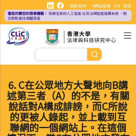
移
捐款支持
+網站指南
EN
简体
至
徹底改變您的搜索體驗：
探索全新的人工智能
社區法網智能推薦系統
，助
主
您輕鬆查找相關頁面
內
容
Search
6. C在公眾地方大聲地向B講
述第三者（A）的不是，有關
說話對A構成誹謗，而C所說
的更被人錄起，並上載到互
聯網的一個網站上。在這個