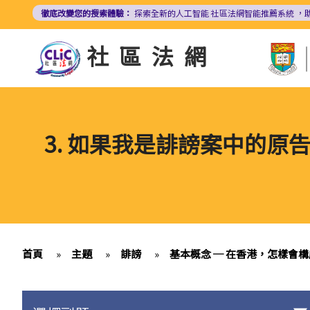
移
徹底改變您的搜索體驗：
探索全新的人工智能
社區法網智能推薦系統
，
至
主
社區法網
內
容
3. 如果我是誹謗案中的
首頁
»
主題
»
誹謗
»
基本概念 ─ 在香港，怎樣會