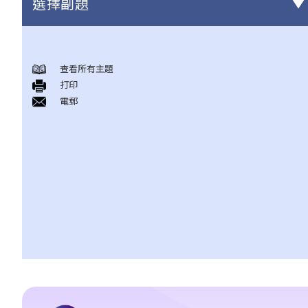
選擇副題
基本概念 ─ 在香港，怎樣會構成誹謗？
查看所有主題
1. 口頭說出的誹謗事情，是否通常會被視為「短暫形式誹謗」？為
打印
甚麼我們需要區分「永久形式誹謗」和「短暫形式誹謗」？
電郵
2. 在香港，甚麼法庭會審理誹謗案件？這些案件是由法官還是由陪
審團作出裁決？
3. 如果我是誹謗案中的原告人或被告人，但我無錢聘請律師，我可
以得到政府的免費法律援助嗎？
「誹謗性」的意思
1. 如果我寫了或講過一個人的負面事情，但其實我無意詆毁他，我
是否仍然要就誹謗負上法律責任？
2. 由於不同的人對同一字句可能有不同的詮釋、不同的接受程度或
不同的敏感度，我應該用甚麼準則去決定字句是否含有誹謗意思？
發布字句的來龍去脈、環境或地點，會影響到決定嗎？
3. 受爭議的字句刊登在一篇文章內，而該文章只有部分內容可能會