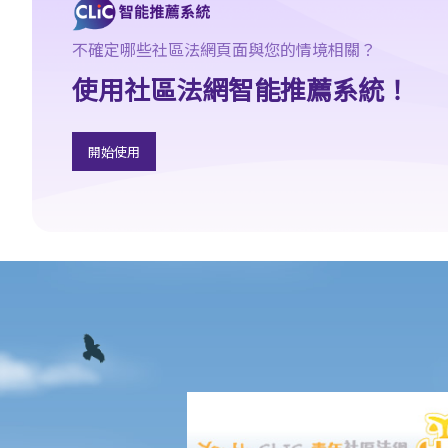
構成誹謗，在這個情況下，怎樣去決定有關字句的意思？
4. 一個人的動作可否帶有誹謗性的意思？
不確定哪些社區法網頁面與您的情境相關？
5. 如某人隨意為他的朋友改花名（例如叫一名熟朋友做「肥
使用社區法網智能推薦系統！
豬」），他會因此而要負上誹謗的法律責任嗎？
6. 我們都對演藝界人士的私生活都感興趣，所以會經常討論由傳媒
報導的娛樂圈新聞，而這些新聞故事亦可能會對演藝界人士造成不
開始使用
良效果。這些傳媒工作者是否要就誹謗負上法律責任？
向其他人傳達誹謗性事情
1. 如果誹謗性字句不是由我寫出來（或不是源自我本人），我只是
向他人重複已發布了的字句，我要負上誹謗的法律責任嗎？
2. 如果我只是向妻子講及另一個人，而當中某些字句具誹謗性。在
此情況下，我要為向他人發布誹謗事情負上法律責任嗎？
3. 如果我在公司辦公室內談及另一位同事，有關對話是否屬於發
布？
4. 如果我向好朋友（Y）寄出一封信，信內有一篇文章誹謗X的，但
這封信被Y的秘書和助手打開了。我是否要為向其他人發布誹謗文