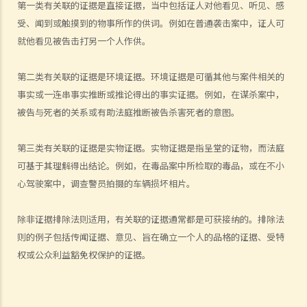
第一类有关联的证据是直接证据，当中包括证人对他看见、听见、感
c. 以「滥用司法程序」为由搁置法律程序
受、闻到或触摸到的物事所作的供词。例如在普通袭击案中，证人可
d. 对「警察的不合理搜查和扣押」的制裁
就他看见被告击打另一个人作供。
6. 认人程序
a. 列队认人
第二类有关联的证据是环境证据。环境证据是可循其他与案件相关的
1. 在列队认人及其他认人程序中，我有哪些权利？
事实或一连串事实推断或推论得出的事实证据。例如，在谋杀案中，
2. 列队认人的程序
被告与死者的关系或有助法庭推断被告杀害死者的意图。
3. 不遵循列队认人程序的后果
第三类有关联的证据是实物证据。实物证据是指呈堂的证物，而法庭
b. 庭上辨认
可基于其理解得出结论。例如，在毒品案中所检取的毒品，或在不小
c. 其他目视指认程序
心驾驶案中，调查警员拍摄的车辆损坏相片。
d. 关于指认证据的指示
e. 其他类型的指认证据
除非证据排除法则适用，有关联的证据通常都是可获接纳的。排除法
审判阶段
则的例子包括传闻证据、意见、旨在确立一个人的品格的证据、受特
1. 控方如何把被告人定罪？
权或公众利益豁免权保护的证据。
a. 刑事案件中的举证责任和举证准则之概述
1. 控方的提证责任和法律举证责任