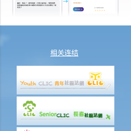
b. 专业资格
c. 专家意见的范围
d. 终极问题
e. 专家的责任
6. 作证的程序
a. 作供前宣誓
相关连结
b. 主问
c. 盘问
d. 覆问
7. 甚么证据是可获接纳的？
8. 甚么是传闻证据？
A. 传闻证据法则的例外
1. 普通法的例外规定
2. 法定例外规定
9. 控方可以就我的不良品格援引证据吗？我可以就我的良好品格援引证