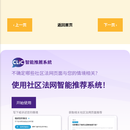
2. 被告的提证责任、法律举证责任及颠倒举证责任
3. 什么是环境证据？
b. 在刑事案件审讯中无须证明的事项
‹ 上一页
返回首页
下一页 ›
1. 法律推定
2. 事实推定
3. 司法认知
4. 承认事实
2. 被告有权在审讯时不作供吗？
不确定哪些社区法网页面与您的情境相关？
3. 若被告于审讯选择出庭作供？
4. 谁可出庭作证？
使用社区法网智能推荐系统！
a. 同案被告人作为证人
b. 配偶作为证人
开始使用
c. 儿童作为证人
5. 我可以传召专家证人吗？
a. 谁是专家