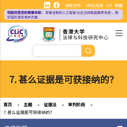
跳
捐款支持
+网站指南
EN
繁體
转
彻底改变您的搜索体验：
探索全新的人工智能
社区法网智能推荐系统
，助
到
您轻松查找相关页面
主
要
内
容
搜
索
7. 甚么证据是可获接纳的？
首页
»
主题
»
证据法
»
审判阶段
»
7. 甚么证据是可获接纳的？