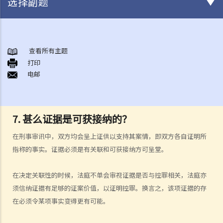
选择副题
审讯前阶段
1. 在被逮捕时和警诫会面期间，我有甚么权利可以保护自己？
查看所有主题
打印
2. 我是否必须回答警方的询问？
电邮
3. 《查问疑犯及录取口供的规则及指示》
4. 供认
a. 供认作为传闻证据规则的例外情况
7. 甚么证据是可获接纳的？
b. 供认的可接纳性和证据价值
在刑事审讯中，双方均会呈上证供以支持其案情，即双方各自证明所
1. 自愿性
指称的事实。证据必须是有关联和可获接纳方可呈堂。
2. 豁除证据的剩余酌情权
c. 证据的可接纳性程序
在决定关联性的时候，法庭不单会审视证据是否与控罪相关，法庭亦
5. 如果执法人员非法或不正当地取得证据，该如何处理？
须信纳证据有足够的证案价值，以证明控罪。换言之，该项证据的存
a. 违反基本权利所获得的证据
在必须令某项事实变得更有可能。
b. 诱捕