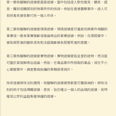
第一類有關聯的證據是直接證據，當中包括證人對他看見、聽見、感
c. 以「濫用司法程序」為由擱置法律程序
受、聞到或觸摸到的物事所作的供詞。例如在普通襲擊案中，證人可
d. 對「警察的不合理搜查和扣押」的制裁
就他看見被告擊打另一個人作供。
6. 認人程序
a. 列隊認人
第二類有關聯的證據是環境證據。環境證據是可循其他與案件相關的
1. 在列隊認人及其他認人程序中，我有哪些權利？
事實或一連串事實推斷或推論得出的事實證據。例如，在謀殺案中，
2. 列隊認人的程序
被告與死者的關係或有助法庭推斷被告殺害死者的意圖。
3. 不遵循列隊認人程序的後果
第三類有關聯的證據是實物證據。實物證據是指呈堂的證物，而法庭
b. 庭上辨認
可基於其理解得出結論。例如，在毒品案中所檢取的毒品，或在不小
c. 其他目視指認程序
心駕駛案中，調查警員拍攝的車輛損壞相片。
d. 關於指認證據的指示
e. 其他類型的指認證據
除非證據排除法則適用，有關聯的證據通常都是可獲接納的。排除法
審判階段
則的例子包括傳聞證據、意見、旨在確立一個人的品格的證據、受特
1. 控方如何把被告人定罪？
權或公眾利益豁免權保護的證據。
a. 刑事案件中的舉證責任和舉證準則之概述
1. 控方的提證責任和法律舉證責任