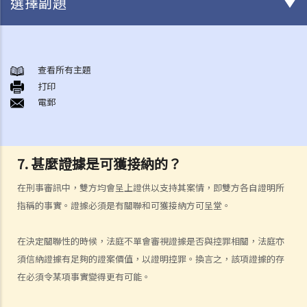
選擇副題
審訊前階段
1. 在被逮捕時和警誡會面期間，我有甚麼權利可以保護自己？
查看所有主題
打印
2. 我是否必須回答警方的詢問？
電郵
3. 《查問疑犯及錄取口供的規則及指示》
4. 供認
a. 供認作為傳聞證據規則的例外情況
7. 甚麼證據是可獲接納的？
b. 供認的可接納性和證據價值
在刑事審訊中，雙方均會呈上證供以支持其案情，即雙方各自證明所
1. 自願性
指稱的事實。證據必須是有關聯和可獲接納方可呈堂。
2. 豁除證據的剩餘酌情權
c. 證據的可接納性程序
在決定關聯性的時候，法庭不單會審視證據是否與控罪相關，法庭亦
5. 如果執法人員非法或不正當地取得證據，該如何處理？
須信納證據有足夠的證案價值，以證明控罪。換言之，該項證據的存
a. 違反基本權利所獲得的證據
在必須令某項事實變得更有可能。
b. 誘捕