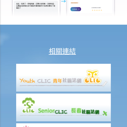
b. 專業資格
c. 專家意見的範圍
d. 終極問題
e. 專家的責任
6. 作證的程序
a. 作供前宣誓
相關連結
b. 主問
c. 盤問
d. 覆問
7. 甚麼證據是可獲接納的？
8. 甚麼是傳聞證據？
A. 傳聞證據法則的例外
1. 普通法的例外規定
2. 法定例外規定
9. 控方可以就我的不良品格援引證據嗎？我可以就我的良好品格援引證