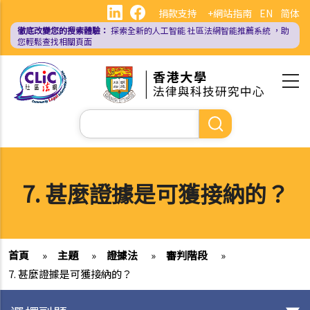
移
捐款支持
+網站指南
EN
简体
至
徹底改變您的搜索體驗：
探索全新的人工智能
社區法網智能推薦系統
，助
主
您輕鬆查找相關頁面
內
容
Search
7. 甚麼證據是可獲接納的？
首頁
»
主題
»
證據法
»
審判階段
»
7. 甚麼證據是可獲接納的？