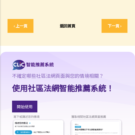
2. 被告的提證責任、法律舉證責任及顛倒舉證責任
3. 什麼是環境證據？
b. 在刑事案件審訊中無須證明的事項
‹ 上一頁
返回首頁
下一頁 ›
1. 法律推定
2. 事實推定
3. 司法認知
4. 承認事實
2. 被告有權在審訊時不作供嗎？
不確定哪些社區法網頁面與您的情境相關？
3. 若被告於審訊選擇出庭作供？
4. 誰可出庭作證？
使用社區法網智能推薦系統！
a. 同案被告人作為證人
b. 配偶作為證人
開始使用
c. 兒童作為證人
5. 我可以傳召專家證人嗎？
a. 誰是專家