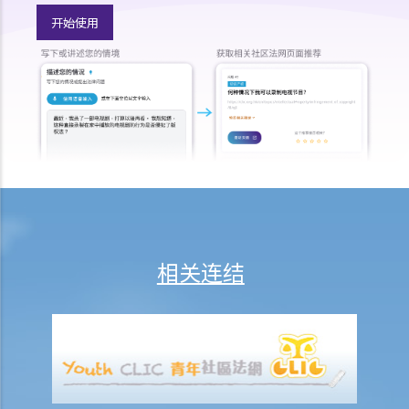
样处置？
开始使用
19. 拥有非同质化代币（NFT）是否等同拥有其版权？
20. 我可否于离职后使用在受雇工作期间制作的作品？
21. 可否在没有作品的正本的情况下保留作品的版权？
版权及科技资讯
22. 关于印刷品的版权法例，是否同样适用于电子形式作品？
23. 「多媒体作品」是甚么意思？这类作品的版权会有甚么特别之处
吗？
24. 在网站列载的内容及电邮讯息，是否会受到版权保护？那么互联网
站的域名又如何？
相关连结
25. 我从一个美国网站下载了一些图像。要决定我是否侵犯版权，应该
根据美国的法例还是香港的法例？
26. 在未得到版权拥有人的同意下，将他人的网页连结到另一处（即是
在网页内加入超连结(hyperlink)，浏览者可经过超连结登入另一个网
页），这样做是否合法？
侵犯版权及允许的作为（获豁免侵权之行为）