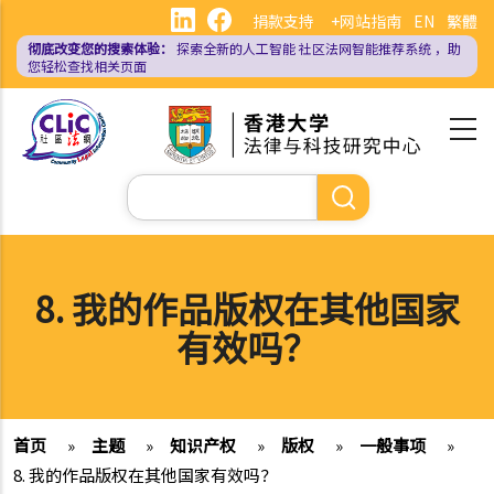
跳
捐款支持
+网站指南
EN
繁體
转
彻底改变您的搜索体验：
探索全新的人工智能
社区法网智能推荐系统
，助
到
您轻松查找相关页面
主
要
内
容
搜
索
8. 我的作品版权在其他国家
有效吗？
首页
»
主题
»
知识产权
»
版权
»
一般事项
»
8. 我的作品版权在其他国家有效吗？