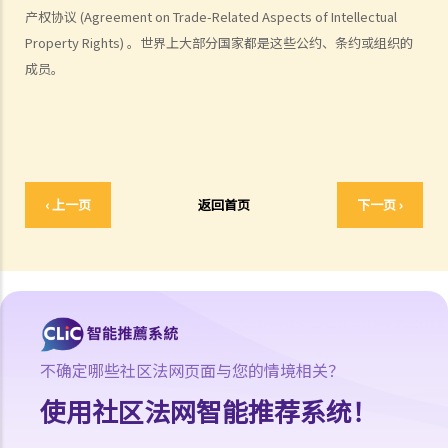
产权协议 (Agreement on Trade-Related Aspects of Intellectual
10. 版权拥有人可否转让其作品的版权予他人？
Property Rights) 。世界上大部分国家都是这些公约、条约或组织的
11. 版权转让和版权特许，有甚么分别？
成员。
12. 就版权法而言，甚么是精神权利？
13. 表演者可就他们的演出享有版权吗？
版权的拥有权
14. 谁拥有作品的版权？不同种类的作品，会否有不同的拥有权？
15. 一名自由身的电脑程式员，撰写了一个电脑程式，用以记录我公司
‹ 上一页
返回首页
下一页 ›
的存货。我已向他支付全数酬劳，但我们从没有讨论过程式的版权属于
谁。那么我是该电脑程式的版权拥有人吗？如果不是，我可以就这个程
式享有甚么权利？
16. 我和另外两名作者一起撰写了一本书，这本书共有十二个分章，而
我们每人各自写了四个分章。这本书的版权将如何分配？
17. 我与另外两名作者一起写了一本书，但我们之间没有一个是任何一
不确定哪些社区法网页面与您的情境相关？
部分的独立作者，我们在每一分章都有参与写作及修订。这本书的版权
使用社区法网智能推荐系统！
将如何分配？
18. 若拥有作品版权的公司已经不存在或已经被接管，有关版权会被怎