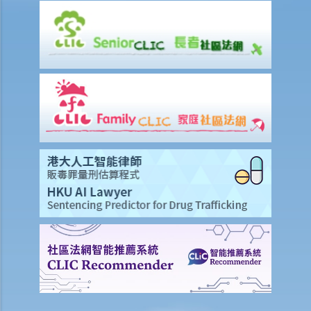
A. 在这些模拟个案内，有关人等会否侵犯作品的版权？
1. 我借了一本书，而书中某些内容的版权已过期。如果我只影印含有这
些内容之那几页书，我会否仍然侵犯了这本书的版权？
2. 我是一名店东，我买了一只正版的音乐CD光碟。如果我在店内播放这
只CD光碟，我会侵犯版权吗？
3. 我买了一只正版电影DVD光碟，如果我在一个慈善筹款活动上播放这
只电影光碟，我有侵犯版权吗？
4. 我买了一只正版电脑游戏CD光碟，如果把CD光碟借给我的朋友，让
他在自己的电脑也可以玩这个游戏，我要为侵犯版权负上责任吗？
5. 一名学生复印了一本书，并分发给全班同学，他有侵犯版权吗？他的
同学又是否有侵犯版权？
6. 我在街上买了一只盗版VCD光碟，我要就侵犯版权，负上法律责任
吗？
7. 如果我只阅读网上的文章，或听网上找到的音乐，我有侵犯版权吗？
8. 根据版权条例，平衡进口（或灰色市场货物）是否合法？
9. 我在撰写报告时，从互联网摘录了一些段落、列表和图像，并包括在