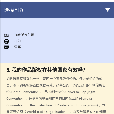
选择副题
版权
一般事项
查看所有主題
打印
1. 我怎样可以取得版权？
電郵
2. 版权的有效期可持续多久？
3. 甚么是版权告示？如果我是版权拥有人，我有需要在作品内加上版权
告示吗？
8. 我的作品版权在其他国家有效吗？
4. 我怎样可以找出作品的版权拥有人？
5. 我怎样可以取得许可，去使用版权作品？
如果该国家和香港一样，是同一个国际版权公约、条约或组织的成
6. 有没有作品可供我自由使用，而毋须事先向版权拥有人或有关负责人
员，阁下的版权在该国家便有效。这些公约、条约或组织包括伯恩公
取得许可？
约 (Berne Convention) 、世界版权公约 (Universal Copyright
Convention) 、保护音像制品制作者的日内瓦公约 (Geneva
7. 承接问题6，由政府出版之物品是否在公共领域之内？
Convention for the Protection of Producers of Phonograms) 、世
8. 我的作品版权在其他国家有效吗？
界贸易组织（ World Trade Organisation ）、以及与贸易有关的知识
9. 外国人拥有的版权在香港有效吗？